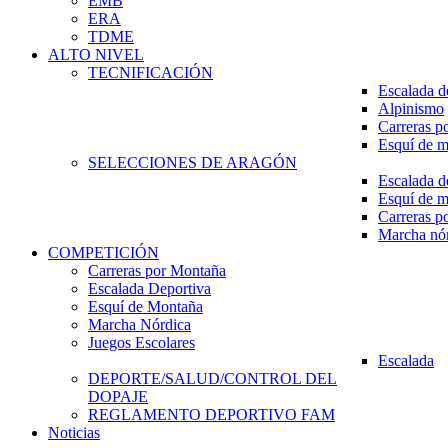
EMB
ERA
TDME
ALTO NIVEL
TECNIFICACIÓN
Escalada d
Alpinismo
Carreras p
Esquí de 
SELECCIONES DE ARAGÓN
Escalada d
Esquí de 
Carreras p
Marcha nó
COMPETICIÓN
Carreras por Montaña
Escalada Deportiva
Esquí de Montaña
Marcha Nórdica
Juegos Escolares
Escalada
DEPORTE/SALUD/CONTROL DEL
DOPAJE
REGLAMENTO DEPORTIVO FAM
Noticias