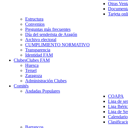
Otras Vent
Documenta
Tarjeta onl
Estructura
Convenios
Preguntas más frecuentes
Día del senderista de Aragón
Archivo electoral
CUMPLIMIENTO NORMATIVO
Transparencia
Identidad FAM
Clubes
Clubes FAM
Huesca
Teruel
Zaragoza
Administración Clubes
Comités
Andadas Populares
COAPA
Liga de se
Liga Ibéri
Liga de S
Calendario
Clasificaci
Barrancos