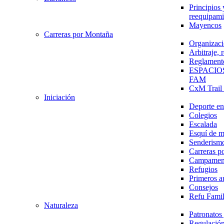
Principios 
reequipami
Mayencos
Carreras por Montaña
Organizaci
Arbitraje,
Reglament
ESPACIO
FAM
CxM Trai
Iniciación
Deporte en 
Colegios
Escalada
Esquí de 
Senderism
Carreras p
Campamen
Refugios
Primeros a
Consejos
Refu Fami
Naturaleza
Patronato
Regulación