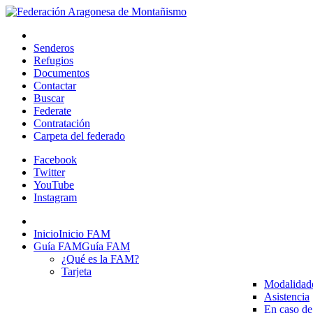
Senderos
Refugios
Documentos
Contactar
Buscar
Federate
Contratación
Carpeta del federado
Facebook
Twitter
YouTube
Instagram
Inicio
Inicio FAM
Guía FAM
Guía FAM
¿Qué es la FAM?
Tarjeta
Modalidad
Asistencia
En caso de