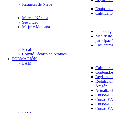
Raquetas de Nieve
Equipamien
Calendario
Marcha Nórdica
Seguridad
Mujer y Montaña
Plan de Ig
Manifiesto 
participaci
Encuentros
Escalada
Comité Técnico de Árbitros
FORMACIÓN
EAM
Calendario
Contenidos
Reglament
Regulación
Aragón
Actualizac
Cursos-E
Cursos-E
Cursos-E
Cursos-E