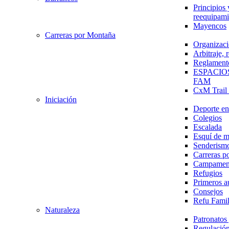
Principios 
reequipami
Mayencos
Carreras por Montaña
Organizaci
Arbitraje,
Reglament
ESPACIO
FAM
CxM Trai
Iniciación
Deporte en 
Colegios
Escalada
Esquí de 
Senderism
Carreras p
Campamen
Refugios
Primeros a
Consejos
Refu Fami
Naturaleza
Patronato
Regulación