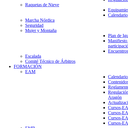
Raquetas de Nieve
Equipamien
Calendario
Marcha Nórdica
Seguridad
Mujer y Montaña
Plan de Ig
Manifiesto 
participaci
Encuentros
Escalada
Comité Técnico de Árbitros
FORMACIÓN
EAM
Calendario
Contenidos
Reglament
Regulación
Aragón
Actualizac
Cursos-E
Cursos-E
Cursos-E
Cursos-E