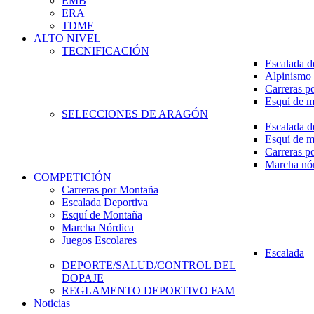
EMB
ERA
TDME
ALTO NIVEL
TECNIFICACIÓN
Escalada d
Alpinismo
Carreras p
Esquí de 
SELECCIONES DE ARAGÓN
Escalada d
Esquí de 
Carreras p
Marcha nó
COMPETICIÓN
Carreras por Montaña
Escalada Deportiva
Esquí de Montaña
Marcha Nórdica
Juegos Escolares
Escalada
DEPORTE/SALUD/CONTROL DEL
DOPAJE
REGLAMENTO DEPORTIVO FAM
Noticias