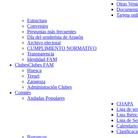
Otras Vent
Documenta
Tarjeta onl
Estructura
Convenios
Preguntas más frecuentes
Día del senderista de Aragón
Archivo electoral
CUMPLIMIENTO NORMATIVO
Transparencia
Identidad FAM
Clubes
Clubes FAM
Huesca
Teruel
Zaragoza
Administración Clubes
Comités
Andadas Populares
COAPA
Liga de se
Liga Ibéri
Liga de S
Calendario
Clasificaci
Barrancos