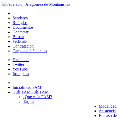
Senderos
Refugios
Documentos
Contactar
Buscar
Federate
Contratación
Carpeta del federado
Facebook
Twitter
YouTube
Instagram
Inicio
Inicio FAM
Guía FAM
Guía FAM
¿Qué es la FAM?
Tarjeta
Modalidad
Asistencia
En caso de