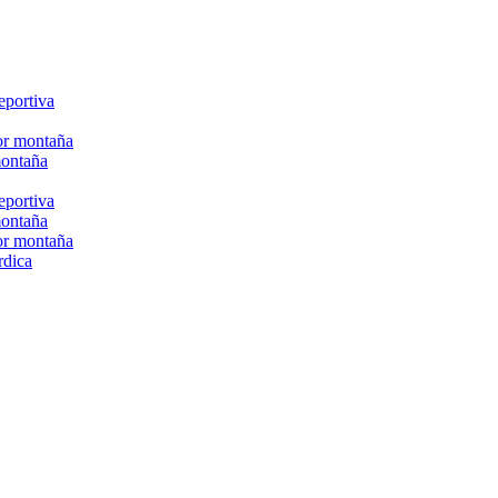
eportiva
or montaña
montaña
eportiva
montaña
or montaña
rdica