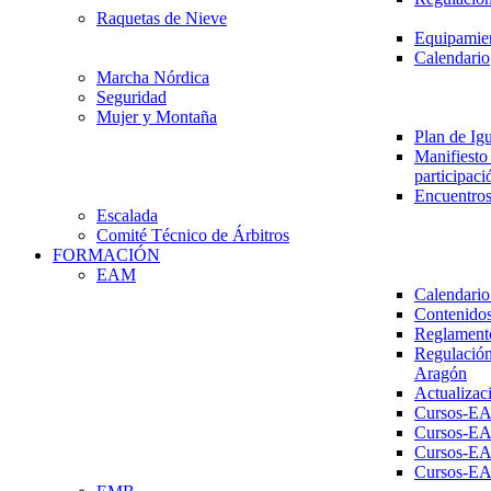
Raquetas de Nieve
Equipamien
Calendario
Marcha Nórdica
Seguridad
Mujer y Montaña
Plan de Ig
Manifiesto 
participaci
Encuentros
Escalada
Comité Técnico de Árbitros
FORMACIÓN
EAM
Calendario
Contenidos
Reglament
Regulación
Aragón
Actualizac
Cursos-E
Cursos-E
Cursos-E
Cursos-E