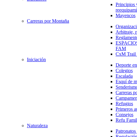
Principios 
reequipami
Mayencos
Carreras por Montaña
Organizaci
Arbitraje,
Reglament
ESPACIO
FAM
CxM Trai
Iniciación
Deporte en 
Colegios
Escalada
Esquí de 
Senderism
Carreras p
Campamen
Refugios
Primeros a
Consejos
Refu Fami
Naturaleza
Patronato
Regulación