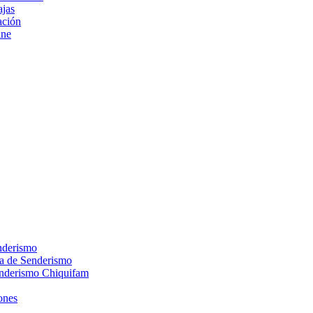
ajas
ción
ine
nderismo
ca de Senderismo
enderismo Chiquifam
ones