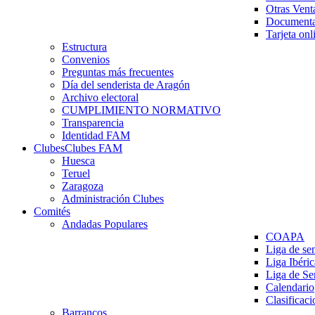
Otras Vent
Documenta
Tarjeta onl
Estructura
Convenios
Preguntas más frecuentes
Día del senderista de Aragón
Archivo electoral
CUMPLIMIENTO NORMATIVO
Transparencia
Identidad FAM
Clubes
Clubes FAM
Huesca
Teruel
Zaragoza
Administración Clubes
Comités
Andadas Populares
COAPA
Liga de se
Liga Ibéri
Liga de S
Calendario
Clasificaci
Barrancos