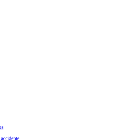
es
 accidente