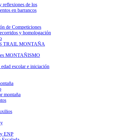
y reflexiones de los
entos en barrancos
ón de Competiciones
 recorridos y homologación
o
S TRAIL MONTAÑA
l es MONTAÑISMO
edad escolar e iniciación
montaña
o
or montaña
tos
uxilios
ly
s y ENP
 Escalada