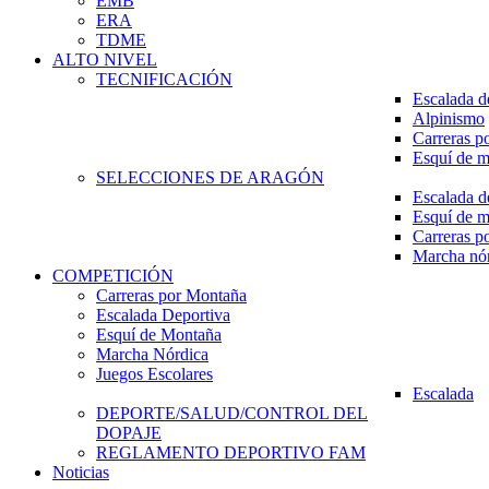
EMB
ERA
TDME
ALTO NIVEL
TECNIFICACIÓN
Escalada d
Alpinismo
Carreras p
Esquí de 
SELECCIONES DE ARAGÓN
Escalada d
Esquí de 
Carreras p
Marcha nó
COMPETICIÓN
Carreras por Montaña
Escalada Deportiva
Esquí de Montaña
Marcha Nórdica
Juegos Escolares
Escalada
DEPORTE/SALUD/CONTROL DEL
DOPAJE
REGLAMENTO DEPORTIVO FAM
Noticias