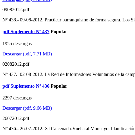
09082012.pdf
Nº 438.- 09-08-2012. Practicar barranquismo de forma segura. Los Sk
pdf
Suplemento Nº 437
Popular
1955 descargas
Descargar
(
pdf,
7.71 MB
)
02082012.pdf
Nº 437.- 02-08-2012. La Red de Informadores Voluntarios de la camp
pdf
Suplemento Nº 436
Popular
2297 descargas
Descargar
(
pdf,
9.66 MB
)
26072012.pdf
Nº 436.- 26-07-2012. XI Calcenada-Vuelta al Moncayo. Planificación 