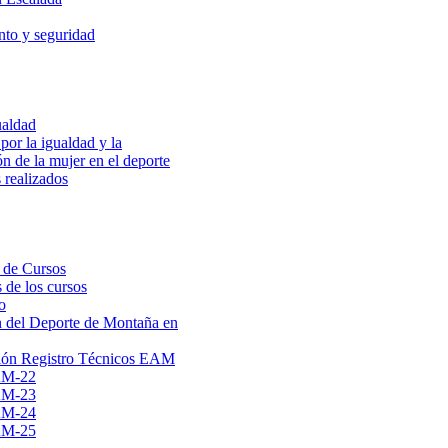
to y seguridad
ualdad
por la igualdad y la
ón de la mujer en el deporte
 realizados
 de Cursos
 de los cursos
o
 del Deporte de Montaña en
ión Registro Técnicos EAM
AM-22
AM-23
AM-24
AM-25