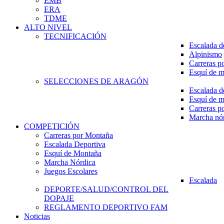
EMB
ERA
TDME
ALTO NIVEL
TECNIFICACIÓN
Escalada d
Alpinismo
Carreras p
Esquí de 
SELECCIONES DE ARAGÓN
Escalada d
Esquí de 
Carreras p
Marcha nó
COMPETICIÓN
Carreras por Montaña
Escalada Deportiva
Esquí de Montaña
Marcha Nórdica
Juegos Escolares
Escalada
DEPORTE/SALUD/CONTROL DEL
DOPAJE
REGLAMENTO DEPORTIVO FAM
Noticias