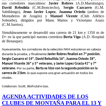
sus corredores masculinos:
Javier Robres
(A.D.Maestrazgo),
David Rebulida
(C.M.Ibonciecho),
Sergio Cazcarro
(G.M.
Sabiñánigo),
Jesus Javier Lopez
,
Juanma Oviedo
(ambos de
Montañeros de Aragón) y
Manuel Vicente
(Club Atlético
Sobrarbe), dirigidos por Manu Martos y Victoriano Arazo
(C.M.Sarrios).
Simultáneamente se desarrolló una carrera de 21 km y 1350 m de
D+ en la que participó nuestra corredora
Berta Vigo
(A.D. Hospital
de Benasque).
Nuevamente, los corredores de la selección FAM estuvieron en cabeza
durante la prueba, y finalmente
Javier Robres finalizó en 7ª posición
,
Sergio Cazcarro el 14º, David Rebullida 16º, Juanma Oviedo 18º,
Manuel Vicente 36º y 5º veterano, y Javier Lopez Gracia 41º y 7º
veterano
. Por su parte,
Berta se hizo con la segunda posición en la
carrera de 21km
, lo que supone una gran actuación en todos los
niveles.
Colaboran: Scott, Biofrutal e Izas.
AGENDA ACTIVIDADES DE LOS
CLUBES DE MONTAÑA PARA EL 13 Y