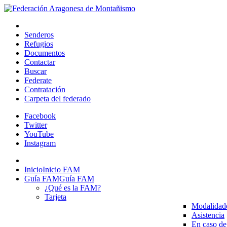
Senderos
Refugios
Documentos
Contactar
Buscar
Federate
Contratación
Carpeta del federado
Facebook
Twitter
YouTube
Instagram
Inicio
Inicio FAM
Guía FAM
Guía FAM
¿Qué es la FAM?
Tarjeta
Modalidad
Asistencia
En caso de