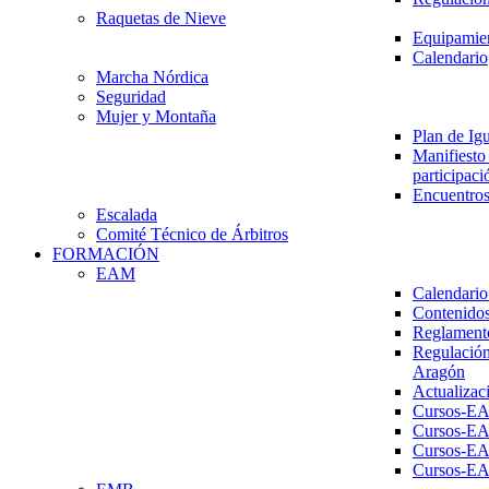
Raquetas de Nieve
Equipamien
Calendario
Marcha Nórdica
Seguridad
Mujer y Montaña
Plan de Ig
Manifiesto 
participaci
Encuentros
Escalada
Comité Técnico de Árbitros
FORMACIÓN
EAM
Calendario
Contenidos
Reglament
Regulación
Aragón
Actualizac
Cursos-E
Cursos-E
Cursos-E
Cursos-E