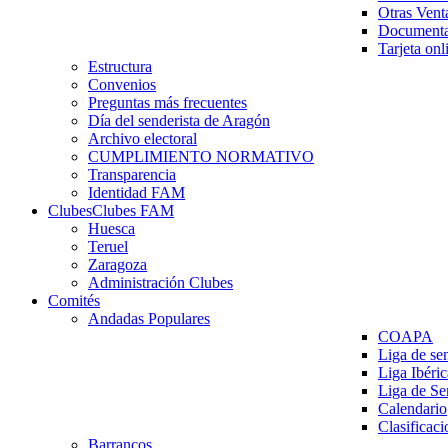
Otras Vent
Documenta
Tarjeta onl
Estructura
Convenios
Preguntas más frecuentes
Día del senderista de Aragón
Archivo electoral
CUMPLIMIENTO NORMATIVO
Transparencia
Identidad FAM
Clubes
Clubes FAM
Huesca
Teruel
Zaragoza
Administración Clubes
Comités
Andadas Populares
COAPA
Liga de se
Liga Ibéri
Liga de S
Calendario
Clasificaci
Barrancos