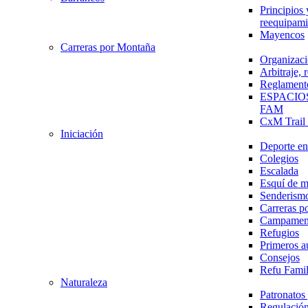
Principios 
reequipami
Mayencos
Carreras por Montaña
Organizaci
Arbitraje,
Reglament
ESPACIO
FAM
CxM Trai
Iniciación
Deporte en 
Colegios
Escalada
Esquí de 
Senderism
Carreras p
Campamen
Refugios
Primeros a
Consejos
Refu Fami
Naturaleza
Patronato
Regulación