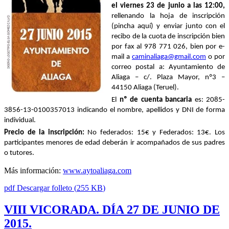
el viernes 23 de junio a las 12:00,
rellenando la hoja de inscripción
(pincha aquí) y enviar junto con el
recibo de la cuota de inscripción bien
por fax al 978 771 026, bien por e-
mail a
caminaliaga@gmail.com
o por
correo postal a: Ayuntamiento de
Aliaga – c/. Plaza Mayor, nº3 –
44150 Aliaga (Teruel).
El
nº de cuenta bancaria
es:
2085-
3856-13-0100357013 indicando el nombre, apellidos y DNI de forma
individual.
Precio de la inscripción:
No federados: 15€ y Federados: 13€. Los
participantes menores de edad deberán ir acompañados de sus padres
o tutores.
Más información:
www.aytoaliaga.com
pdf
Descargar folleto
(
255 KB
)
VIII VICORADA. DÍA 27 DE JUNIO DE
2015.