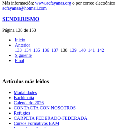
Más información:
www.acfayanas.org
o por correo electrónico
acfayanas@hotmail.com
SENDERISMO
Página 138 de 153
Inicio
Anterior
133
134
135
136
137
138
139
140
141
142
Siguiente
Final
Artículos más leídos
Modalidades
Bachimaña
Calendario 2026
CONTACTA CON NOSOTROS
Refugios
CARPETA FEDERADO-FEDERADA
Cursos Formativos EAM