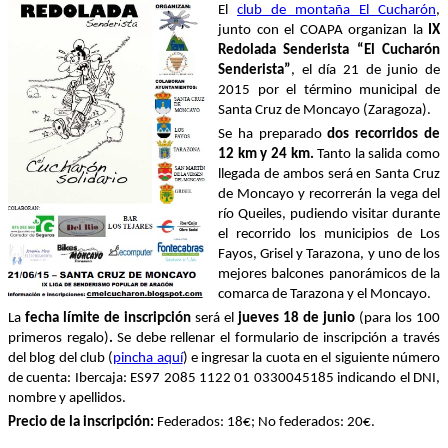
El
club de montaña El Cucharón
,
junto con el COAPA organizan la
IX
Redolada Senderista “El Cucharón
Senderista”
, el día 21 de junio de
2015 por el término municipal de
Santa Cruz de Moncayo (Zaragoza).
Se ha preparado
dos
recorridos de
12 km y
24 km.
Tanto la salida como
llegada de ambos será en Santa Cruz
de Moncayo y recorrerán la vega del
río Queiles, pudiendo visitar durante
el recorrido los municipios de Los
Fayos, Grisel y Tarazona, y uno de los
mejores balcones panorámicos de la
comarca de Tarazona y el Moncayo.
La
fecha límite de inscripción
será el
jueves 18 de junio
(para los 100
primeros regalo)
.
Se debe rellenar el formulario de inscripción a través
del blog del club (
pincha aquí
) e ingresar la cuota en el siguiente número
de cuenta:
Ibercaja: ES97 2085 1122 01 0330045185 indicando el DNI,
nombre y apellidos.
Precio de la inscripción:
Federados: 18€; No federados: 20€.