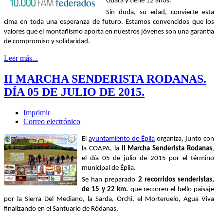
Guara y tiene 12 años.
Sin duda, su edad, convierte esta
cima en toda una esperanza de futuro. Estamos convencidos que los
valores que el montañismo aporta en nuestros jóvenes son una garantía
de compromiso y solidaridad.
Leer más...
II MARCHA SENDERISTA RODANAS.
DÍA 05 DE JULIO DE 2015.
Imprimir
Correo electrónico
El
ayuntamiento de Épila
organiza, junto con
la COAPA, la
II Marcha Senderista Rodanas
,
el día 05 de julio de 2015 por el término
municipal de Épila.
Se han preparado
2
recorridos senderistas
,
de 15 y 22 km.
que recorren el bello paisaje
por la Sierra Del Mediano, la Sarda, Orchi, el Morteruelo, Agua Viva
finalizando en el Santuario de Ródanas.