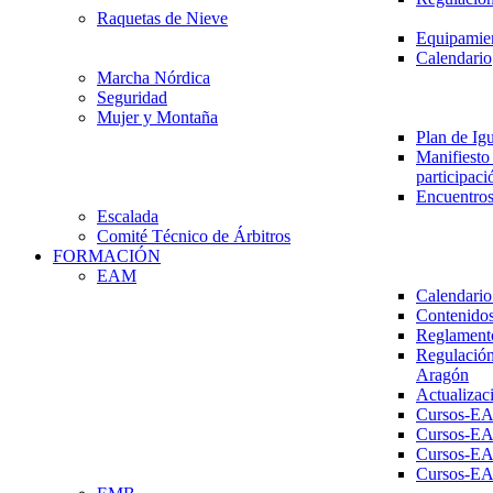
Raquetas de Nieve
Equipamien
Calendario
Marcha Nórdica
Seguridad
Mujer y Montaña
Plan de Ig
Manifiesto 
participaci
Encuentros
Escalada
Comité Técnico de Árbitros
FORMACIÓN
EAM
Calendario
Contenidos
Reglament
Regulación
Aragón
Actualizac
Cursos-E
Cursos-E
Cursos-E
Cursos-E