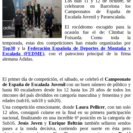
Los días 11 y 12 de octubre, se
celebraron en Barcelona los
Campeonatos de España de
Escalada Juvenil y Paraescalada.
El rocódromo escogido para la
ocasión fue el de: Climbat la
Foixarda. Como toda la
temporada, estas dos competiciones han estado organizadas por
Top30
y la
Federación Española de Deportes de Montaña y
Escalada (FEDME)
, con el patrocinio principal de la firma
alemana Adidas.
El primer día de competición, el sábado, se celebró el
Campeonato
de España de Escalada Juvenil
con un buen número de público y
hasta 80 escaladores desde los 12 hasta los 20 años de todos los
rincones del país divididos en categoría masculina y femenina y por
edades (sub16, sub18 y sub20).
Una competición emocionante, donde
Laura Pellicer
, con tan solo
12 años, consiguió colarse en la final en su primera participación
nacional, finalizando en una increíble 6ª posición en la categoría de
Sub16.
Jesús Joven
y
Enrique Beltrán
también sellaron sendos
pases a la ronda decisiva, corriendo peor suerte en ésta pero