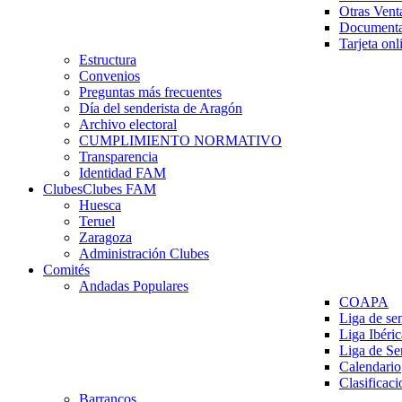
Otras Vent
Documenta
Tarjeta onl
Estructura
Convenios
Preguntas más frecuentes
Día del senderista de Aragón
Archivo electoral
CUMPLIMIENTO NORMATIVO
Transparencia
Identidad FAM
Clubes
Clubes FAM
Huesca
Teruel
Zaragoza
Administración Clubes
Comités
Andadas Populares
COAPA
Liga de se
Liga Ibéri
Liga de S
Calendario
Clasificaci
Barrancos