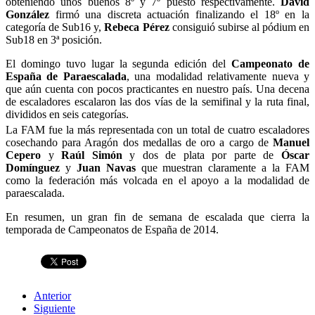
obteniendo unos buenos 8º y 7º puesto respectivamente.
David
González
firmó una discreta actuación finalizando el 18º en la
categoría de Sub16 y,
Rebeca Pérez
consiguió subirse al pódium en
Sub18 en 3ª posición.
El domingo tuvo lugar la segunda edición del
Campeonato de
España de Paraescalada
, una modalidad relativamente nueva y
que aún cuenta con pocos practicantes en nuestro país. Una decena
de escaladores escalaron las dos vías de la semifinal y la ruta final,
divididos en seis categorías.
La FAM fue la más representada con un total de cuatro escaladores
cosechando para Aragón dos medallas de oro a cargo de
Manuel
Cepero
y
Raúl Simón
y dos de plata por parte de
Óscar
Domínguez
y
Juan Navas
que muestran claramente a la FAM
como la federación más volcada en el apoyo a la modalidad de
paraescalada.
En resumen, un gran fin de semana de escalada que cierra la
temporada de Campeonatos de España de 2014.
Anterior
Siguiente