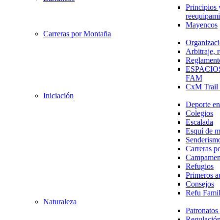
Principios 
reequipami
Mayencos
Carreras por Montaña
Organizaci
Arbitraje,
Reglament
ESPACIO
FAM
CxM Trai
Iniciación
Deporte en 
Colegios
Escalada
Esquí de 
Senderism
Carreras p
Campamen
Refugios
Primeros a
Consejos
Refu Fami
Naturaleza
Patronato
Regulación