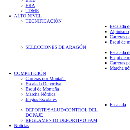
EMB
ERA
TDME
ALTO NIVEL
TECNIFICACIÓN
Escalada d
Alpinismo
Carreras p
Esquí de 
SELECCIONES DE ARAGÓN
Escalada d
Esquí de 
Carreras p
Marcha nó
COMPETICIÓN
Carreras por Montaña
Escalada Deportiva
Esquí de Montaña
Marcha Nórdica
Juegos Escolares
Escalada
DEPORTE/SALUD/CONTROL DEL
DOPAJE
REGLAMENTO DEPORTIVO FAM
Noticias