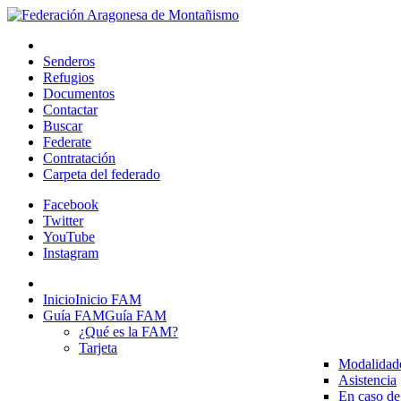
Senderos
Refugios
Documentos
Contactar
Buscar
Federate
Contratación
Carpeta del federado
Facebook
Twitter
YouTube
Instagram
Inicio
Inicio FAM
Guía FAM
Guía FAM
¿Qué es la FAM?
Tarjeta
Modalidad
Asistencia
En caso de