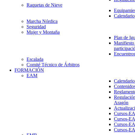
Raquetas de Nieve
Equipamien
Calendario
Marcha Nórdica
Seguridad
Mujer y Montaña
Plan de Ig
Manifiesto 
participaci
Encuentros
Escalada
Comité Técnico de Árbitros
FORMACIÓN
EAM
Calendario
Contenidos
Reglament
Regulación
Aragón
Actualizac
Cursos-E
Cursos-E
Cursos-E
Cursos-E