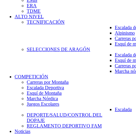
EMB
ERA
TDME
ALTO NIVEL
TECNIFICACIÓN
Escalada d
Alpinismo
Carreras p
Esquí de 
SELECCIONES DE ARAGÓN
Escalada d
Esquí de 
Carreras p
Marcha nó
COMPETICIÓN
Carreras por Montaña
Escalada Deportiva
Esquí de Montaña
Marcha Nórdica
Juegos Escolares
Escalada
DEPORTE/SALUD/CONTROL DEL
DOPAJE
REGLAMENTO DEPORTIVO FAM
Noticias