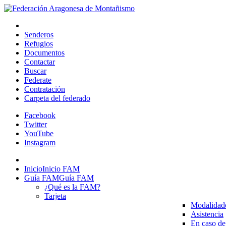
Senderos
Refugios
Documentos
Contactar
Buscar
Federate
Contratación
Carpeta del federado
Facebook
Twitter
YouTube
Instagram
Inicio
Inicio FAM
Guía FAM
Guía FAM
¿Qué es la FAM?
Tarjeta
Modalidad
Asistencia
En caso de