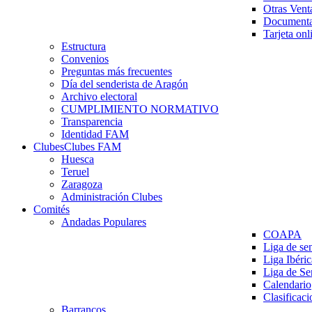
Otras Vent
Documenta
Tarjeta onl
Estructura
Convenios
Preguntas más frecuentes
Día del senderista de Aragón
Archivo electoral
CUMPLIMIENTO NORMATIVO
Transparencia
Identidad FAM
Clubes
Clubes FAM
Huesca
Teruel
Zaragoza
Administración Clubes
Comités
Andadas Populares
COAPA
Liga de se
Liga Ibéri
Liga de S
Calendario
Clasificaci
Barrancos