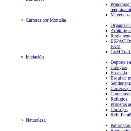
Principios 
reequipami
Mayencos
Carreras por Montaña
Organizaci
Arbitraje,
Reglament
ESPACIO
FAM
CxM Trai
Iniciación
Deporte en 
Colegios
Escalada
Esquí de 
Senderism
Carreras p
Campamen
Refugios
Primeros a
Consejos
Refu Fami
Naturaleza
Patronato
Regulación