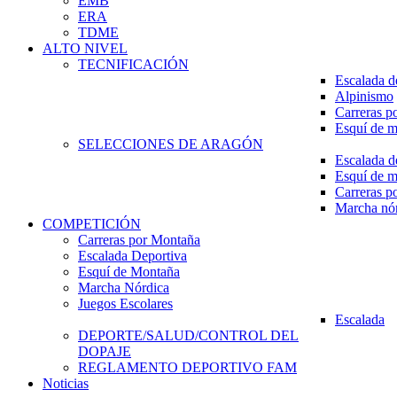
EMB
ERA
TDME
ALTO NIVEL
TECNIFICACIÓN
Escalada d
Alpinismo
Carreras p
Esquí de 
SELECCIONES DE ARAGÓN
Escalada d
Esquí de 
Carreras p
Marcha nó
COMPETICIÓN
Carreras por Montaña
Escalada Deportiva
Esquí de Montaña
Marcha Nórdica
Juegos Escolares
Escalada
DEPORTE/SALUD/CONTROL DEL
DOPAJE
REGLAMENTO DEPORTIVO FAM
Noticias