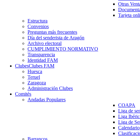
Otras Vent
Documenta
Tarjeta onl
Estructura
Convenios
Preguntas más frecuentes
Día del senderista de Aragón
Archivo electoral
CUMPLIMIENTO NORMATIVO
Transparencia
Identidad FAM
Clubes
Clubes FAM
Huesca
Teruel
Zaragoza
Administración Clubes
Comités
Andadas Populares
COAPA
Liga de se
Liga Ibéri
Liga de S
Calendario
Clasificaci
Barrancos