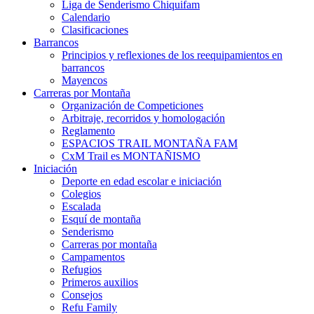
Liga de Senderismo Chiquifam
Calendario
Clasificaciones
Barrancos
Principios y reflexiones de los reequipamientos en
barrancos
Mayencos
Carreras por Montaña
Organización de Competiciones
Arbitraje, recorridos y homologación
Reglamento
ESPACIOS TRAIL MONTAÑA FAM
CxM Trail es MONTAÑISMO
Iniciación
Deporte en edad escolar e iniciación
Colegios
Escalada
Esquí de montaña
Senderismo
Carreras por montaña
Campamentos
Refugios
Primeros auxilios
Consejos
Refu Family