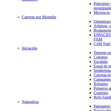
Principios 
reequipami
Mayencos
Carreras por Montaña
Organizaci
Arbitraje,
Reglament
ESPACIO
FAM
CxM Trai
Iniciación
Deporte en 
Colegios
Escalada
Esquí de 
Senderism
Carreras p
Campamen
Refugios
Primeros a
Consejos
Refu Fami
Naturaleza
Patronato
Regulación