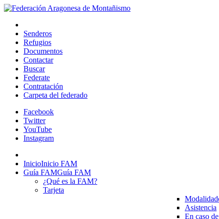
Senderos
Refugios
Documentos
Contactar
Buscar
Federate
Contratación
Carpeta del federado
Facebook
Twitter
YouTube
Instagram
Inicio
Inicio FAM
Guía FAM
Guía FAM
¿Qué es la FAM?
Tarjeta
Modalidad
Asistencia
En caso de