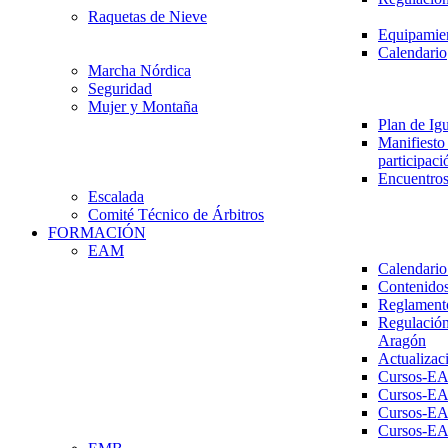
Raquetas de Nieve
Equipamien
Calendario
Marcha Nórdica
Seguridad
Mujer y Montaña
Plan de Ig
Manifiesto 
participaci
Encuentros
Escalada
Comité Técnico de Árbitros
FORMACIÓN
EAM
Calendario
Contenidos
Reglament
Regulación
Aragón
Actualizac
Cursos-E
Cursos-E
Cursos-E
Cursos-E