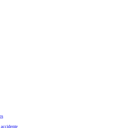
es
 accidente