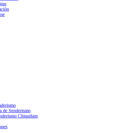
ajas
ción
ine
nderismo
ca de Senderismo
enderismo Chiquifam
ones