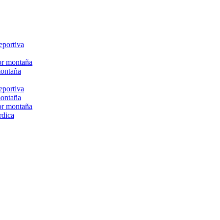
eportiva
or montaña
montaña
eportiva
montaña
or montaña
rdica