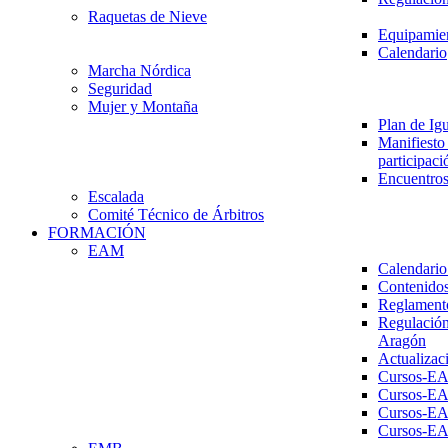
Raquetas de Nieve
Equipamien
Calendario
Marcha Nórdica
Seguridad
Mujer y Montaña
Plan de Ig
Manifiesto 
participaci
Encuentros
Escalada
Comité Técnico de Árbitros
FORMACIÓN
EAM
Calendario
Contenidos
Reglament
Regulación
Aragón
Actualizac
Cursos-E
Cursos-E
Cursos-E
Cursos-E