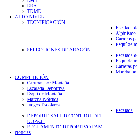
EMB
ERA
TDME
ALTO NIVEL
TECNIFICACIÓN
Escalada d
Alpinismo
Carreras p
Esquí de 
SELECCIONES DE ARAGÓN
Escalada d
Esquí de 
Carreras p
Marcha nó
COMPETICIÓN
Carreras por Montaña
Escalada Deportiva
Esquí de Montaña
Marcha Nórdica
Juegos Escolares
Escalada
DEPORTE/SALUD/CONTROL DEL
DOPAJE
REGLAMENTO DEPORTIVO FAM
Noticias