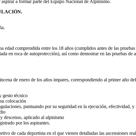
 aspirar a formar parte del Equipo Nacional de Alpinismo.
ULACIÓN.
ña.
na edad comprendida entre los 18 años (cumplidos antes de las pruebas 
lada en roca de autoprotección), así como demostrar en las pruebas de ac
incena de enero de los años impares, correspondiendo al primer año del c
y gesto técnico
 su colocación
gulaciones, puntuando por su seguridad en la ejecución, efectividad, y
dio
y descenso, aplicado al alpinismo
istrado por los aspirantes.
o de cada deportista en el que vienen detalladas las ascensiones realiz