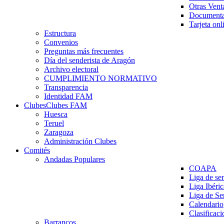
Otras Vent
Documenta
Tarjeta onl
Estructura
Convenios
Preguntas más frecuentes
Día del senderista de Aragón
Archivo electoral
CUMPLIMIENTO NORMATIVO
Transparencia
Identidad FAM
Clubes
Clubes FAM
Huesca
Teruel
Zaragoza
Administración Clubes
Comités
Andadas Populares
COAPA
Liga de se
Liga Ibéri
Liga de S
Calendario
Clasificaci
Barrancos