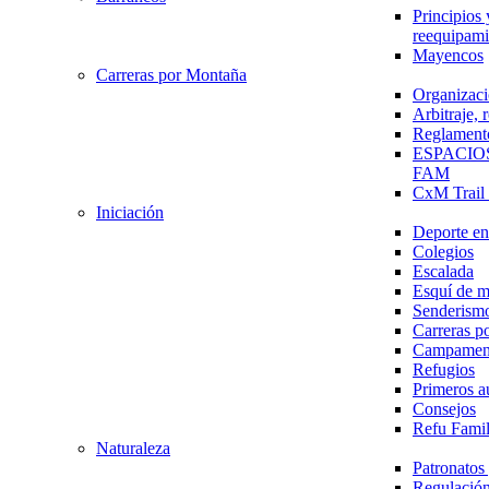
Principios 
reequipami
Mayencos
Carreras por Montaña
Organizaci
Arbitraje,
Reglament
ESPACIO
FAM
CxM Trai
Iniciación
Deporte en 
Colegios
Escalada
Esquí de 
Senderism
Carreras p
Campamen
Refugios
Primeros a
Consejos
Refu Fami
Naturaleza
Patronato
Regulación