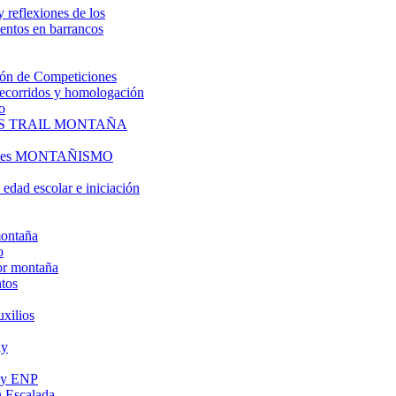
y reflexiones de los
entos en barrancos
ón de Competiciones
 recorridos y homologación
o
S TRAIL MONTAÑA
l es MONTAÑISMO
edad escolar e iniciación
montaña
o
or montaña
tos
uxilios
ly
s y ENP
 Escalada