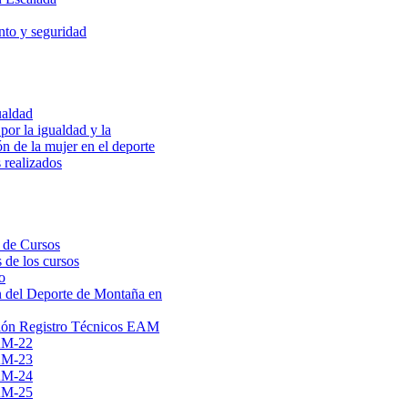
to y seguridad
ualdad
por la igualdad y la
ón de la mujer en el deporte
 realizados
 de Cursos
 de los cursos
o
 del Deporte de Montaña en
ión Registro Técnicos EAM
AM-22
AM-23
AM-24
AM-25