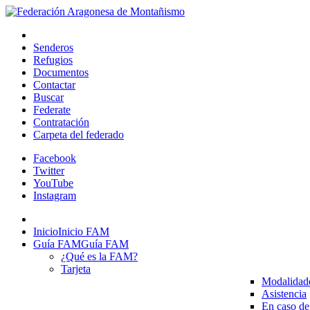
Senderos
Refugios
Documentos
Contactar
Buscar
Federate
Contratación
Carpeta del federado
Facebook
Twitter
YouTube
Instagram
Inicio
Inicio FAM
Guía FAM
Guía FAM
¿Qué es la FAM?
Tarjeta
Modalidad
Asistencia
En caso de