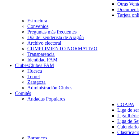
Otras Vent
Documenta
Tarjeta onl
Estructura
Convenios
Preguntas más frecuentes
Día del senderista de Aragón
Archivo electoral
CUMPLIMIENTO NORMATIVO
Transparencia
Identidad FAM
Clubes
Clubes FAM
Huesca
Teruel
Zaragoza
Administración Clubes
Comités
Andadas Populares
COAPA
Liga de se
Liga Ibéri
Liga de S
Calendario
Clasificaci
Barrancos