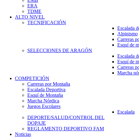
EMB
ERA
TDME
ALTO NIVEL
TECNIFICACIÓN
Escalada d
Alpinismo
Carreras p
Esquí de 
SELECCIONES DE ARAGÓN
Escalada d
Esquí de 
Carreras p
Marcha nó
COMPETICIÓN
Carreras por Montaña
Escalada Deportiva
Esquí de Montaña
Marcha Nórdica
Juegos Escolares
Escalada
DEPORTE/SALUD/CONTROL DEL
DOPAJE
REGLAMENTO DEPORTIVO FAM
Noticias