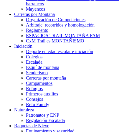
barrancos
Mayencos
Carreras por Montaña
Organización de Competiciones
Arbitraje, recorridos y homologación
Reglamento
ESPACIOS TRAIL MONTAÑA FAM
CxM Trail es MONTAÑISMO
Iniciación
Deporte en edad escolar e iniciación
Colegios
Escalada
Esquí de montaña
Senderismo
Carreras por montaña
Campamentos
Refugios
Primeros auxilios
Consejos
Refu Family
Naturaleza
Patronatos y ENP
Regulación Escalada
Raquetas de Nieve
Equipamiento y seguridad