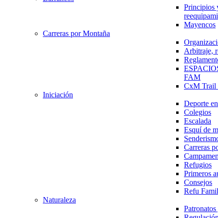
Principios 
reequipami
Mayencos
Carreras por Montaña
Organizaci
Arbitraje,
Reglament
ESPACIO
FAM
CxM Trai
Iniciación
Deporte en 
Colegios
Escalada
Esquí de 
Senderism
Carreras p
Campamen
Refugios
Primeros a
Consejos
Refu Fami
Naturaleza
Patronato
Regulación