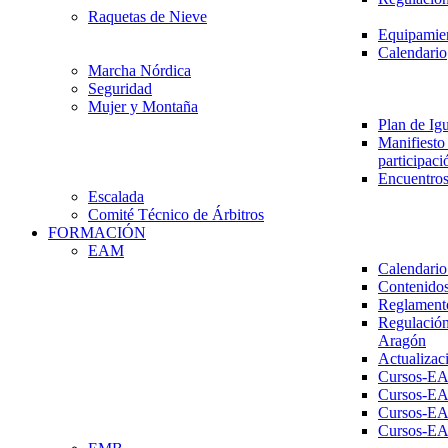
Raquetas de Nieve
Equipamien
Calendario
Marcha Nórdica
Seguridad
Mujer y Montaña
Plan de Ig
Manifiesto 
participaci
Encuentros
Escalada
Comité Técnico de Árbitros
FORMACIÓN
EAM
Calendario
Contenidos
Reglament
Regulación
Aragón
Actualizac
Cursos-E
Cursos-E
Cursos-E
Cursos-E