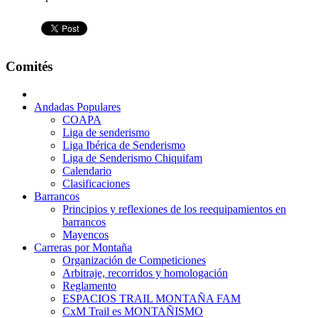
Comités
Andadas Populares
COAPA
Liga de senderismo
Liga Ibérica de Senderismo
Liga de Senderismo Chiquifam
Calendario
Clasificaciones
Barrancos
Principios y reflexiones de los reequipamientos en
barrancos
Mayencos
Carreras por Montaña
Organización de Competiciones
Arbitraje, recorridos y homologación
Reglamento
ESPACIOS TRAIL MONTAÑA FAM
CxM Trail es MONTAÑISMO