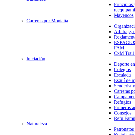
Principios 
reequipami
Mayencos
Carreras por Montaña
Organizaci
Arbitraje,
Reglament
ESPACIO
FAM
CxM Trai
Iniciación
Deporte en 
Colegios
Escalada
Esquí de 
Senderism
Carreras p
Campamen
Refugios
Primeros a
Consejos
Refu Fami
Naturaleza
Patronato
Regulación