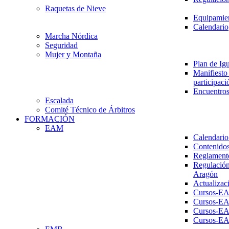
Raquetas de Nieve
Equipamien
Calendario
Marcha Nórdica
Seguridad
Mujer y Montaña
Plan de Ig
Manifiesto 
participaci
Encuentros
Escalada
Comité Técnico de Árbitros
FORMACIÓN
EAM
Calendario
Contenidos
Reglament
Regulación
Aragón
Actualizac
Cursos-E
Cursos-E
Cursos-E
Cursos-E