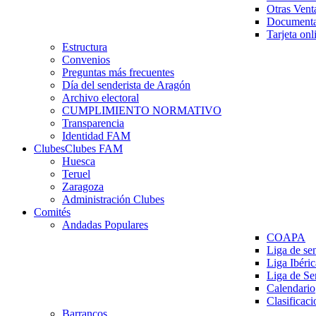
Otras Vent
Documenta
Tarjeta onl
Estructura
Convenios
Preguntas más frecuentes
Día del senderista de Aragón
Archivo electoral
CUMPLIMIENTO NORMATIVO
Transparencia
Identidad FAM
Clubes
Clubes FAM
Huesca
Teruel
Zaragoza
Administración Clubes
Comités
Andadas Populares
COAPA
Liga de se
Liga Ibéri
Liga de S
Calendario
Clasificaci
Barrancos