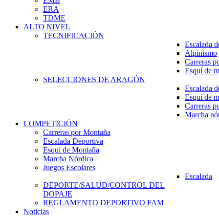
EMB
ERA
TDME
ALTO NIVEL
TECNIFICACIÓN
Escalada d
Alpinismo
Carreras p
Esquí de 
SELECCIONES DE ARAGÓN
Escalada d
Esquí de 
Carreras p
Marcha nó
COMPETICIÓN
Carreras por Montaña
Escalada Deportiva
Esquí de Montaña
Marcha Nórdica
Juegos Escolares
Escalada
DEPORTE/SALUD/CONTROL DEL
DOPAJE
REGLAMENTO DEPORTIVO FAM
Noticias