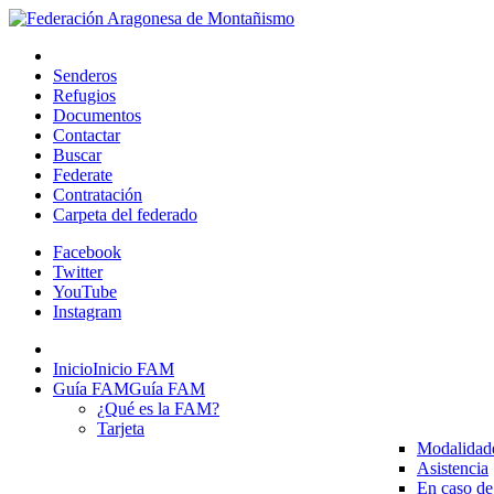
Senderos
Refugios
Documentos
Contactar
Buscar
Federate
Contratación
Carpeta del federado
Facebook
Twitter
YouTube
Instagram
Inicio
Inicio FAM
Guía FAM
Guía FAM
¿Qué es la FAM?
Tarjeta
Modalidad
Asistencia
En caso de