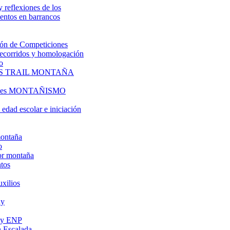
y reflexiones de los
entos en barrancos
ón de Competiciones
 recorridos y homologación
o
S TRAIL MONTAÑA
l es MONTAÑISMO
edad escolar e iniciación
montaña
o
or montaña
tos
uxilios
ly
s y ENP
 Escalada