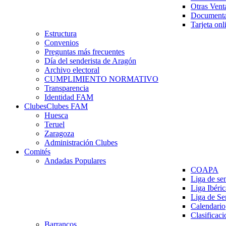
Otras Vent
Documenta
Tarjeta onl
Estructura
Convenios
Preguntas más frecuentes
Día del senderista de Aragón
Archivo electoral
CUMPLIMIENTO NORMATIVO
Transparencia
Identidad FAM
Clubes
Clubes FAM
Huesca
Teruel
Zaragoza
Administración Clubes
Comités
Andadas Populares
COAPA
Liga de se
Liga Ibéri
Liga de S
Calendario
Clasificaci
Barrancos