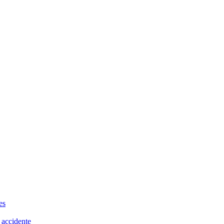
es
 accidente