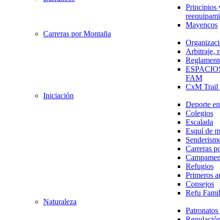
Principios 
reequipami
Mayencos
Carreras por Montaña
Organizaci
Arbitraje,
Reglament
ESPACIO
FAM
CxM Trai
Iniciación
Deporte en 
Colegios
Escalada
Esquí de 
Senderism
Carreras p
Campamen
Refugios
Primeros a
Consejos
Refu Fami
Naturaleza
Patronato
Regulación