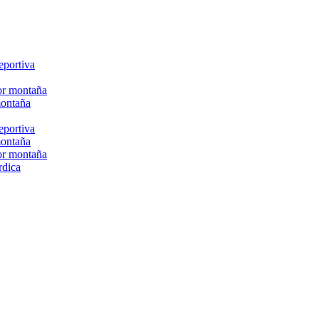
eportiva
or montaña
montaña
eportiva
montaña
or montaña
rdica