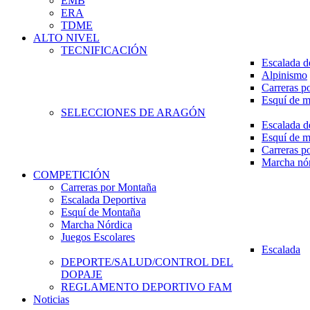
EMB
ERA
TDME
ALTO NIVEL
TECNIFICACIÓN
Escalada d
Alpinismo
Carreras p
Esquí de 
SELECCIONES DE ARAGÓN
Escalada d
Esquí de 
Carreras p
Marcha nó
COMPETICIÓN
Carreras por Montaña
Escalada Deportiva
Esquí de Montaña
Marcha Nórdica
Juegos Escolares
Escalada
DEPORTE/SALUD/CONTROL DEL
DOPAJE
REGLAMENTO DEPORTIVO FAM
Noticias