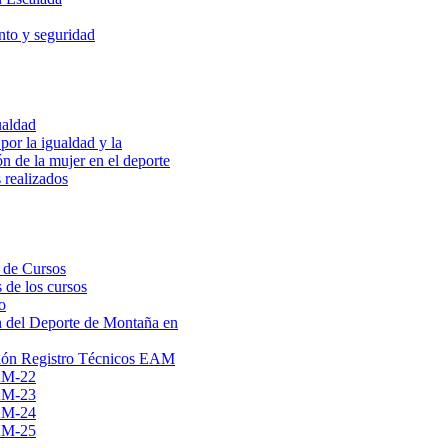
to y seguridad
ualdad
por la igualdad y la
ón de la mujer en el deporte
 realizados
 de Cursos
 de los cursos
o
 del Deporte de Montaña en
ión Registro Técnicos EAM
AM-22
AM-23
AM-24
AM-25