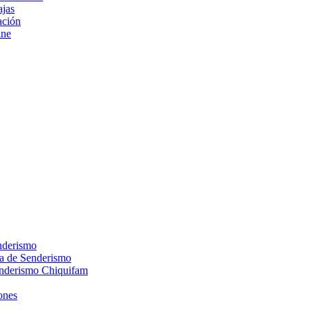
ajas
ción
ine
nderismo
ca de Senderismo
enderismo Chiquifam
ones