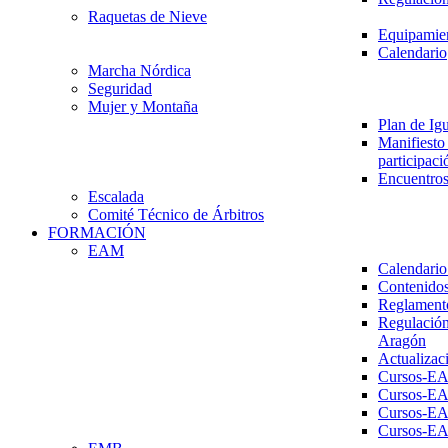
Raquetas de Nieve
Equipamien
Calendario
Marcha Nórdica
Seguridad
Mujer y Montaña
Plan de Ig
Manifiesto 
participaci
Encuentros
Escalada
Comité Técnico de Árbitros
FORMACIÓN
EAM
Calendario
Contenidos
Reglament
Regulación
Aragón
Actualizac
Cursos-E
Cursos-E
Cursos-E
Cursos-E