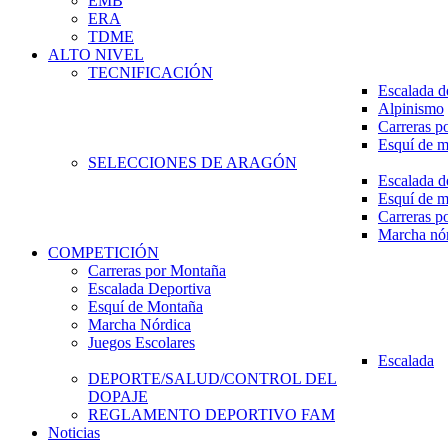
EMB
ERA
TDME
ALTO NIVEL
TECNIFICACIÓN
Escalada d
Alpinismo
Carreras p
Esquí de 
SELECCIONES DE ARAGÓN
Escalada d
Esquí de 
Carreras p
Marcha nó
COMPETICIÓN
Carreras por Montaña
Escalada Deportiva
Esquí de Montaña
Marcha Nórdica
Juegos Escolares
Escalada
DEPORTE/SALUD/CONTROL DEL
DOPAJE
REGLAMENTO DEPORTIVO FAM
Noticias