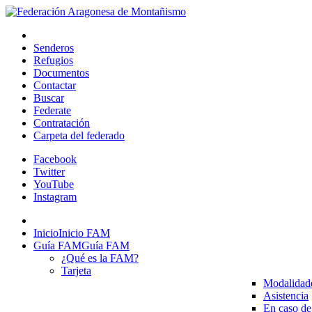
Senderos
Refugios
Documentos
Contactar
Buscar
Federate
Contratación
Carpeta del federado
Facebook
Twitter
YouTube
Instagram
Inicio
Inicio FAM
Guía FAM
Guía FAM
¿Qué es la FAM?
Tarjeta
Modalidad
Asistencia
En caso de