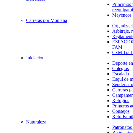
Principios 
reequipami
Mayencos
Carreras por Montaña
Organizaci
Arbitraje,
Reglament
ESPACIO
FAM
CxM Trai
Iniciación
Deporte en 
Colegios
Escalada
Esquí de 
Senderism
Carreras p
Campamen
Refugios
Primeros a
Consejos
Refu Fami
Naturaleza
Patronato
Regulación