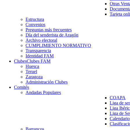
Otras Vent
Documenta
Tarjeta onl
Estructura
Convenios
Preguntas más frecuentes
Día del senderista de Aragón
Archivo electoral
CUMPLIMIENTO NORMATIVO
Transparencia
Identidad FAM
Clubes
Clubes FAM
Huesca
Teruel
Zaragoza
Administración Clubes
Comités
Andadas Populares
COAPA
Liga de se
Liga Ibéri
Liga de S
Calendario
Clasificaci
Barrancos