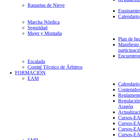
Raquetas de Nieve
Equipamien
Calendario
Marcha Nórdica
Seguridad
Mujer y Montaña
Plan de Ig
Manifiesto 
participaci
Encuentros
Escalada
Comité Técnico de Árbitros
FORMACIÓN
EAM
Calendario
Contenidos
Reglament
Regulación
Aragón
Actualizac
Cursos-E
Cursos-E
Cursos-E
Cursos-E