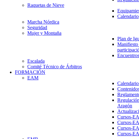
Raquetas de Nieve
Equipamien
Calendario
Marcha Nórdica
Seguridad
Mujer y Montaña
Plan de Ig
Manifiesto 
participaci
Encuentros
Escalada
Comité Técnico de Árbitros
FORMACIÓN
EAM
Calendario
Contenidos
Reglament
Regulación
Aragón
Actualizac
Cursos-E
Cursos-E
Cursos-E
Cursos-E