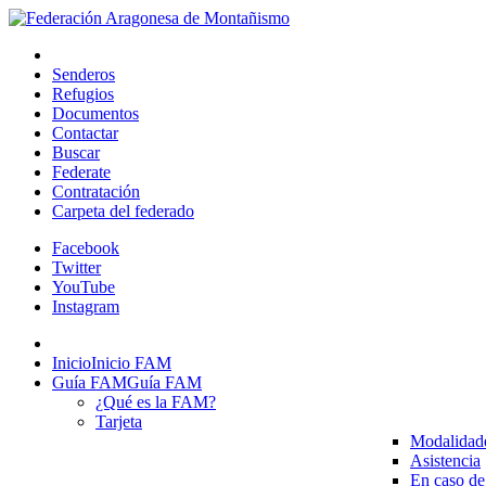
Senderos
Refugios
Documentos
Contactar
Buscar
Federate
Contratación
Carpeta del federado
Facebook
Twitter
YouTube
Instagram
Inicio
Inicio FAM
Guía FAM
Guía FAM
¿Qué es la FAM?
Tarjeta
Modalidad
Asistencia
En caso de