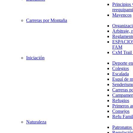
Principios 
reequipami
Mayencos
Carreras por Montaña
Organizaci
Arbitraje,
Reglament
ESPACIO
FAM
CxM Trai
Iniciación
Deporte en 
Colegios
Escalada
Esquí de 
Senderism
Carreras p
Campamen
Refugios
Primeros a
Consejos
Refu Fami
Naturaleza
Patronato
Regulación