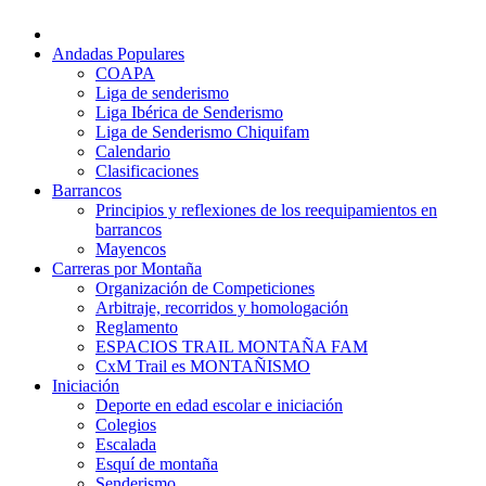
Andadas Populares
COAPA
Liga de senderismo
Liga Ibérica de Senderismo
Liga de Senderismo Chiquifam
Calendario
Clasificaciones
Barrancos
Principios y reflexiones de los reequipamientos en
barrancos
Mayencos
Carreras por Montaña
Organización de Competiciones
Arbitraje, recorridos y homologación
Reglamento
ESPACIOS TRAIL MONTAÑA FAM
CxM Trail es MONTAÑISMO
Iniciación
Deporte en edad escolar e iniciación
Colegios
Escalada
Esquí de montaña
Senderismo