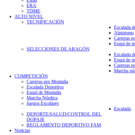
EMB
ERA
TDME
ALTO NIVEL
TECNIFICACIÓN
Escalada d
Alpinismo
Carreras p
Esquí de 
SELECCIONES DE ARAGÓN
Escalada d
Esquí de 
Carreras p
Marcha nó
COMPETICIÓN
Carreras por Montaña
Escalada Deportiva
Esquí de Montaña
Marcha Nórdica
Juegos Escolares
Escalada
DEPORTE/SALUD/CONTROL DEL
DOPAJE
REGLAMENTO DEPORTIVO FAM
Noticias