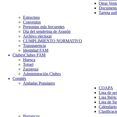
Otras Vent
Documenta
Tarjeta onl
Estructura
Convenios
Preguntas más frecuentes
Día del senderista de Aragón
Archivo electoral
CUMPLIMIENTO NORMATIVO
Transparencia
Identidad FAM
Clubes
Clubes FAM
Huesca
Teruel
Zaragoza
Administración Clubes
Comités
Andadas Populares
COAPA
Liga de se
Liga Ibéri
Liga de S
Calendario
Clasificaci
Barrancos