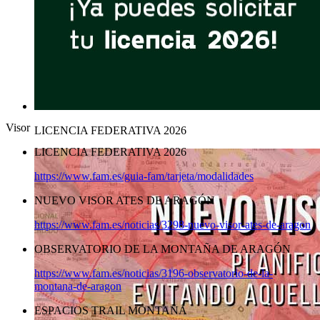
Visor
LICENCIA FEDERATIVA 2026
LICENCIA FEDERATIVA 2026
https://www.fam.es/guia-fam/tarjeta/modalidades
NUEVO VISOR ATES DE ARAGÓN
https://www.fam.es/noticias/3298-nuevo-visor-ates-de-aragon
OBSERVATORIO DE LA MONTAÑA DE ARAGÓN
https://www.fam.es/noticias/3196-observatorio-de-la-
montana-de-aragon
ESPACIOS TRAIL MONTAÑA