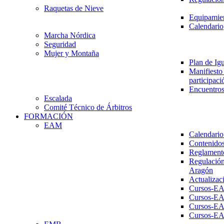
Raquetas de Nieve
Equipamien
Calendario
Marcha Nórdica
Seguridad
Mujer y Montaña
Plan de Ig
Manifiesto 
participaci
Encuentros
Escalada
Comité Técnico de Árbitros
FORMACIÓN
EAM
Calendario
Contenidos
Reglament
Regulación
Aragón
Actualizac
Cursos-E
Cursos-E
Cursos-E
Cursos-E