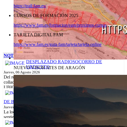
https://trail.fam.es/
CURSOS DE FORMACIÓN 2025
https://www.fam.es/formacion/eam/proximos-cursos
TARJETA DIGITAL FAM
https://www.fam.es/guia-fam/tarjeta/tarjeta-online
NOTICIAS
DESPLAZADO RADIOSOCORRO DE
URDICETO
NUEVO VISOR ATES DE ARAGÓN
Jueves, 06 Agosto 2026
Del refugio libre de Urdiceto a la cabaña de la Solana, junto al
collado de Urdiceto y al paso del GR 11. NUEVA
UBICACIÓN:El radiosocorro de...
Leer más...
BIELSA ACOGERÁ EL CAMPEONATO DE
ARAGÓN DE KV CON EL ESTRENO DEL I KV
DE BIELSA
Jueves, 06 Agosto 2026
La localidad de Bielsa será el escenario, el próximo 27 de
septiembre de 2026, de la I edición del Kilómetro Vertical de
CONVOCATORIA CURSO MONITOR DE
Bielsa – Subida al...
Leer más...
MARCHA NÓRDICA 2026