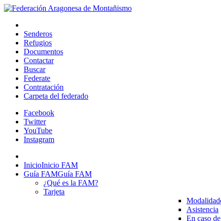
Senderos
Refugios
Documentos
Contactar
Buscar
Federate
Contratación
Carpeta del federado
Facebook
Twitter
YouTube
Instagram
Inicio
Inicio FAM
Guía FAM
Guía FAM
¿Qué es la FAM?
Tarjeta
Modalidad
Asistencia
En caso de