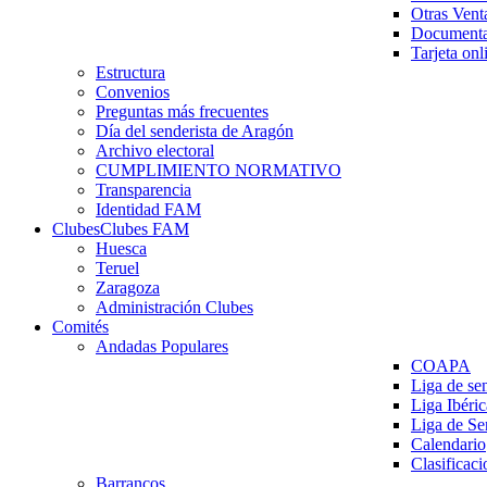
Otras Vent
Documenta
Tarjeta onl
Estructura
Convenios
Preguntas más frecuentes
Día del senderista de Aragón
Archivo electoral
CUMPLIMIENTO NORMATIVO
Transparencia
Identidad FAM
Clubes
Clubes FAM
Huesca
Teruel
Zaragoza
Administración Clubes
Comités
Andadas Populares
COAPA
Liga de se
Liga Ibéri
Liga de S
Calendario
Clasificaci
Barrancos