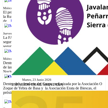
VETERANIA FEDME
Miércoles, 15 Julio 2026
El próximo 18 al 20 de septiembre tendrá lugar la 20ª edición de
la Ruta de los Castillos, en Bolea (Huesca), dentro del calendario
de...
Leer más...
CURSO ONLINE GRATUITO: PRACTICA
SEGURA DEL SENDERISMO
Jueves, 09 Julio 2026
La FAM ofrece a sus federados y federadas 11 cursos gratuitos de
seguridad. Entre ellos se encuentra: Practicar senderismo con
seguridad El...
Leer más...
XVI ANDADA NOCTURNA RUTA DEL
DIABLO
Miércoles, 01 Julio 2026
Dentro del calendario del COAPA y organizado por la Comarca
de las Cinco Villas, el sábado 18 de julio tendrá lugar la Andada
Nocturna "Ruta del...
Leer más...
XI ANDADA DE SOBREPUERTO
Martes, 23 Junio 2026
Dentro del calendario del Coapa, organizada por la Asociación O
ESPACIOS TRAIL MONTAÑA
Zoque de Yebra de Basa y la Asociación Erata de Biescas, el
próximo 4 de...
Leer más...
XX MARCHA DE LOS TRES IBONES
Jueves, 04 Junio 2026