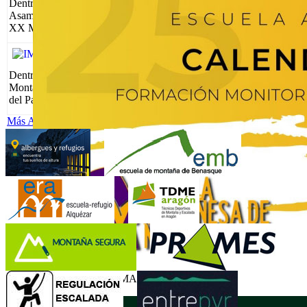
Dentro del calendario del COAPA, organizado por el Club
Asamún de Hecho, el próximo sábado 13 de junio, tendrá lugar la
XX MARCHA DE LOS TRES...
Leer más...
XIII RUTA SENDERISTA PAPA LUNA
Jueves, 28 Mayo 2026
Dentro del calendario del COAPA y organizado por el club de
Montaña Isuara, el 6 de junio tendrá lugar la XIII Ruta Senderista
del Papa Luna en...
Leer más...
Más Artículos...
CURSOS DE FORMACIÓN 2025