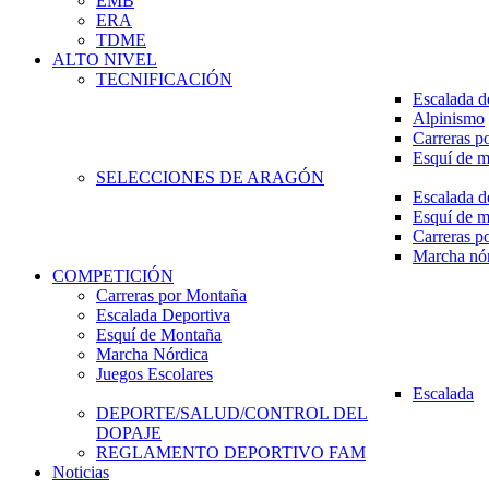
EMB
ERA
TDME
ALTO NIVEL
TECNIFICACIÓN
Escalada d
Alpinismo
Carreras p
Esquí de 
SELECCIONES DE ARAGÓN
Escalada d
Esquí de 
Carreras p
Marcha nó
COMPETICIÓN
Carreras por Montaña
Escalada Deportiva
Esquí de Montaña
Marcha Nórdica
Juegos Escolares
Escalada
DEPORTE/SALUD/CONTROL DEL
DOPAJE
REGLAMENTO DEPORTIVO FAM
Noticias