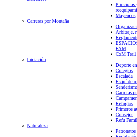
Principios 
reequipami
Mayencos
Carreras por Montaña
Organizaci
Arbitraje,
Reglament
ESPACIO
FAM
CxM Trai
Iniciación
Deporte en 
Colegios
Escalada
Esquí de 
Senderism
Carreras p
Campamen
Refugios
Primeros a
Consejos
Refu Fami
Naturaleza
Patronato
Regulación