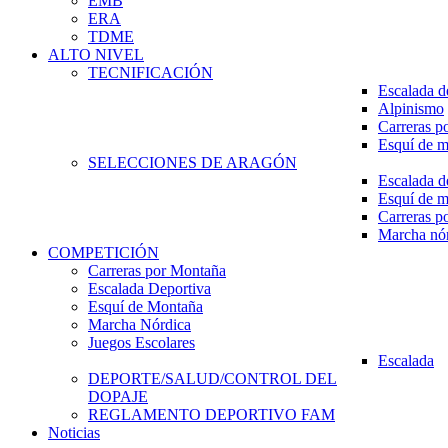
EMB
ERA
TDME
ALTO NIVEL
TECNIFICACIÓN
Escalada d
Alpinismo
Carreras p
Esquí de 
SELECCIONES DE ARAGÓN
Escalada d
Esquí de 
Carreras p
Marcha nó
COMPETICIÓN
Carreras por Montaña
Escalada Deportiva
Esquí de Montaña
Marcha Nórdica
Juegos Escolares
Escalada
DEPORTE/SALUD/CONTROL DEL
DOPAJE
REGLAMENTO DEPORTIVO FAM
Noticias