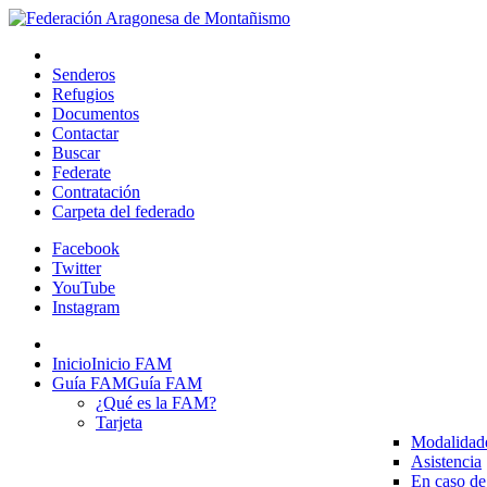
Senderos
Refugios
Documentos
Contactar
Buscar
Federate
Contratación
Carpeta del federado
Facebook
Twitter
YouTube
Instagram
Inicio
Inicio FAM
Guía FAM
Guía FAM
¿Qué es la FAM?
Tarjeta
Modalidad
Asistencia
En caso de