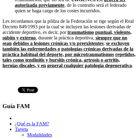
autorizada previamente
, de lo contrario será el federado
quien se haga cargo de los costes incurridos.
Les recordamos que la póliza de la Federación se rige según el Real
Decreto 849/1993 por la cual se incluyen las lesiones derivadas de
accidente deportivo, es decir, por
traumatismo
puntual, violento,
súbito y externo
, durante la práctica deportiva,
siempre que no
sean
debidos a lesiones crónicas y/o preexistentes
;
se excluyen
también las enfermedades o
patologías crónicas derivadas de la
práctica habitual del deporte, por microtraumatismos
repetidos,
tales como tendinitis y bursitis crónica, artrosis o artritis,
hernias discales, y en
general cualquier patología degenerativa
.
Guía FAM
¿Qué es la FAM?
Tarjeta
Modalidades