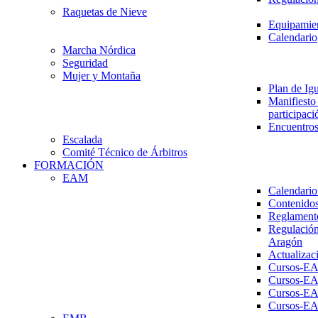
Raquetas de Nieve
Equipamien
Calendario
Marcha Nórdica
Seguridad
Mujer y Montaña
Plan de Ig
Manifiesto 
participaci
Encuentros
Escalada
Comité Técnico de Árbitros
FORMACIÓN
EAM
Calendario
Contenidos
Reglament
Regulación
Aragón
Actualizac
Cursos-E
Cursos-E
Cursos-E
Cursos-E