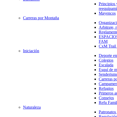
Principios 
reequipami
Mayencos
Carreras por Montaña
Organizaci
Arbitraje,
Reglament
ESPACIO
FAM
CxM Trai
Iniciación
Deporte en 
Colegios
Escalada
Esquí de 
Senderism
Carreras p
Campamen
Refugios
Primeros a
Consejos
Refu Fami
Naturaleza
Patronato
Regulación