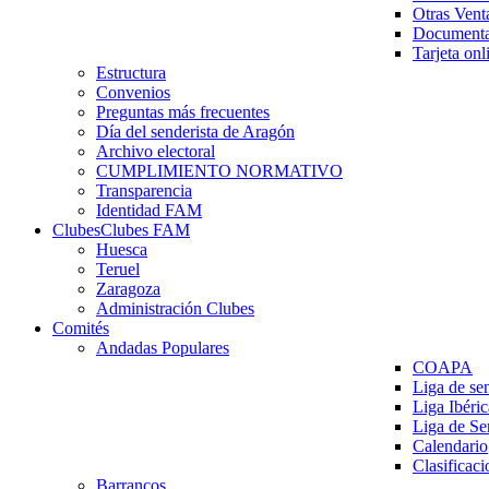
Otras Vent
Documenta
Tarjeta onl
Estructura
Convenios
Preguntas más frecuentes
Día del senderista de Aragón
Archivo electoral
CUMPLIMIENTO NORMATIVO
Transparencia
Identidad FAM
Clubes
Clubes FAM
Huesca
Teruel
Zaragoza
Administración Clubes
Comités
Andadas Populares
COAPA
Liga de se
Liga Ibéri
Liga de S
Calendario
Clasificaci
Barrancos