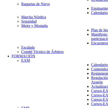
Raquetas de Nieve
Equipamien
Calendario
Marcha Nórdica
Seguridad
Mujer y Montaña
Plan de Ig
Manifiesto 
participaci
Encuentros
Escalada
Comité Técnico de Árbitros
FORMACIÓN
EAM
Calendario
Contenidos
Reglament
Regulación
Aragón
Actualizac
Cursos-E
Cursos-E
Cursos-E
Cursos-E