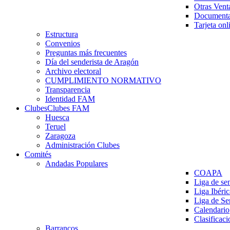
Otras Vent
Documenta
Tarjeta onl
Estructura
Convenios
Preguntas más frecuentes
Día del senderista de Aragón
Archivo electoral
CUMPLIMIENTO NORMATIVO
Transparencia
Identidad FAM
Clubes
Clubes FAM
Huesca
Teruel
Zaragoza
Administración Clubes
Comités
Andadas Populares
COAPA
Liga de se
Liga Ibéri
Liga de S
Calendario
Clasificaci
Barrancos