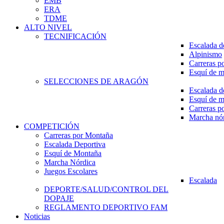
EMB
ERA
TDME
ALTO NIVEL
TECNIFICACIÓN
Escalada d
Alpinismo
Carreras p
Esquí de 
SELECCIONES DE ARAGÓN
Escalada d
Esquí de 
Carreras p
Marcha nó
COMPETICIÓN
Carreras por Montaña
Escalada Deportiva
Esquí de Montaña
Marcha Nórdica
Juegos Escolares
Escalada
DEPORTE/SALUD/CONTROL DEL
DOPAJE
REGLAMENTO DEPORTIVO FAM
Noticias