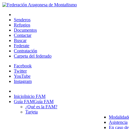
Senderos
Refugios
Documentos
Contactar
Buscar
Federate
Contratación
Carpeta del federado
Facebook
Twitter
YouTube
Instagram
Inicio
Inicio FAM
Guía FAM
Guía FAM
¿Qué es la FAM?
Tarjeta
Modalidad
Asistencia
En caso de