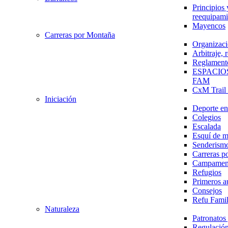
Principios 
reequipami
Mayencos
Carreras por Montaña
Organizaci
Arbitraje,
Reglament
ESPACIO
FAM
CxM Trai
Iniciación
Deporte en 
Colegios
Escalada
Esquí de 
Senderism
Carreras p
Campamen
Refugios
Primeros a
Consejos
Refu Fami
Naturaleza
Patronato
Regulación