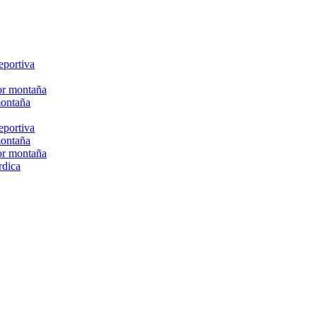
eportiva
or montaña
montaña
eportiva
montaña
or montaña
rdica