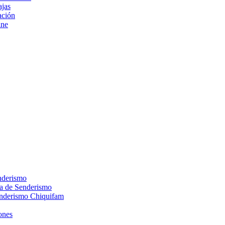
ajas
ción
ine
nderismo
ca de Senderismo
enderismo Chiquifam
ones