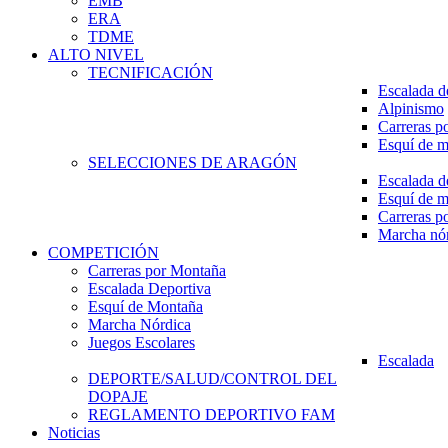
EMB
ERA
TDME
ALTO NIVEL
TECNIFICACIÓN
Escalada d
Alpinismo
Carreras p
Esquí de 
SELECCIONES DE ARAGÓN
Escalada d
Esquí de 
Carreras p
Marcha nó
COMPETICIÓN
Carreras por Montaña
Escalada Deportiva
Esquí de Montaña
Marcha Nórdica
Juegos Escolares
Escalada
DEPORTE/SALUD/CONTROL DEL
DOPAJE
REGLAMENTO DEPORTIVO FAM
Noticias