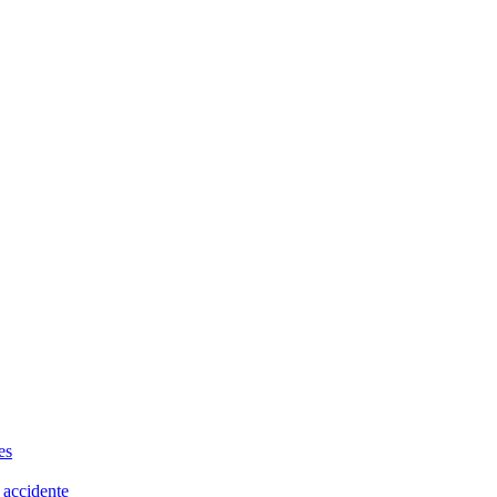
es
 accidente