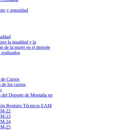
to y seguridad
ualdad
por la igualdad y la
ón de la mujer en el deporte
 realizados
 de Cursos
 de los cursos
o
 del Deporte de Montaña en
ión Registro Técnicos EAM
AM-22
AM-23
AM-24
AM-25