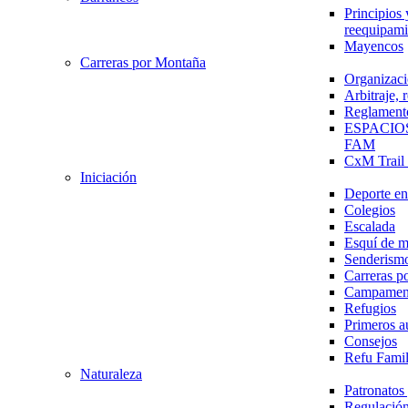
Principios 
reequipami
Mayencos
Carreras por Montaña
Organizaci
Arbitraje,
Reglament
ESPACIO
FAM
CxM Trai
Iniciación
Deporte en 
Colegios
Escalada
Esquí de 
Senderism
Carreras p
Campamen
Refugios
Primeros a
Consejos
Refu Fami
Naturaleza
Patronato
Regulación