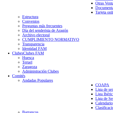
Otras Vent
Documenta
Tarjeta onl
Estructura
Convenios
Preguntas más frecuentes
Día del senderista de Aragón
Archivo electoral
CUMPLIMIENTO NORMATIVO
Transparencia
Identidad FAM
Clubes
Clubes FAM
Huesca
Teruel
Zaragoza
Administración Clubes
Comités
Andadas Populares
COAPA
Liga de se
Liga Ibéri
Liga de S
Calendario
Clasificaci
Barrancos