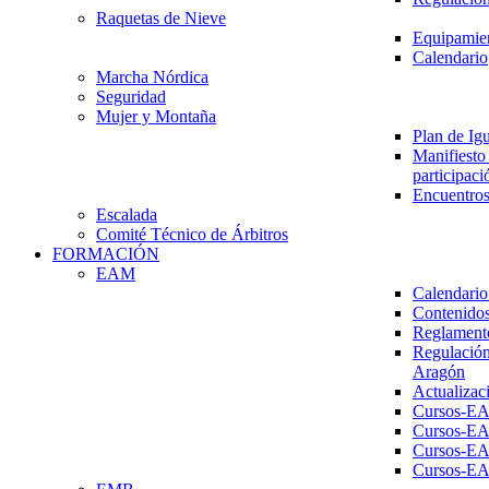
Raquetas de Nieve
Equipamien
Calendario
Marcha Nórdica
Seguridad
Mujer y Montaña
Plan de Ig
Manifiesto 
participaci
Encuentros
Escalada
Comité Técnico de Árbitros
FORMACIÓN
EAM
Calendario
Contenidos
Reglament
Regulación
Aragón
Actualizac
Cursos-E
Cursos-E
Cursos-E
Cursos-E