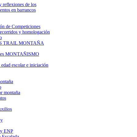
y reflexiones de los
entos en barrancos
ón de Competiciones
 recorridos y homologación
o
S TRAIL MONTAÑA
l es MONTAÑISMO
edad escolar e iniciación
montaña
o
or montaña
tos
uxilios
ly
s y ENP
 Escalada