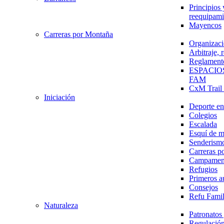
Principios 
reequipami
Mayencos
Carreras por Montaña
Organizaci
Arbitraje,
Reglament
ESPACIO
FAM
CxM Trai
Iniciación
Deporte en 
Colegios
Escalada
Esquí de 
Senderism
Carreras p
Campamen
Refugios
Primeros a
Consejos
Refu Fami
Naturaleza
Patronato
Regulación