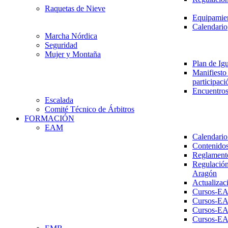
Raquetas de Nieve
Equipamien
Calendario
Marcha Nórdica
Seguridad
Mujer y Montaña
Plan de Ig
Manifiesto 
participaci
Encuentros
Escalada
Comité Técnico de Árbitros
FORMACIÓN
EAM
Calendario
Contenidos
Reglament
Regulación
Aragón
Actualizac
Cursos-E
Cursos-E
Cursos-E
Cursos-E