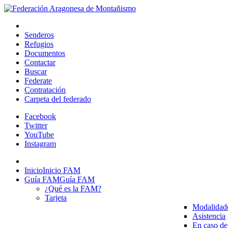
Senderos
Refugios
Documentos
Contactar
Buscar
Federate
Contratación
Carpeta del federado
Facebook
Twitter
YouTube
Instagram
Inicio
Inicio FAM
Guía FAM
Guía FAM
¿Qué es la FAM?
Tarjeta
Modalidad
Asistencia
En caso de