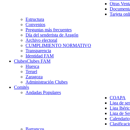
Otras Vent
Documenta
Tarjeta onl
Estructura
Convenios
Preguntas más frecuentes
Día del senderista de Aragón
Archivo electoral
CUMPLIMIENTO NORMATIVO
Transparencia
Identidad FAM
Clubes
Clubes FAM
Huesca
Teruel
Zaragoza
Administración Clubes
Comités
Andadas Populares
COAPA
Liga de se
Liga Ibéri
Liga de S
Calendario
Clasificaci
Barrancos