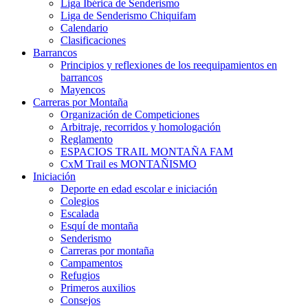
Liga Ibérica de Senderismo
Liga de Senderismo Chiquifam
Calendario
Clasificaciones
Barrancos
Principios y reflexiones de los reequipamientos en
barrancos
Mayencos
Carreras por Montaña
Organización de Competiciones
Arbitraje, recorridos y homologación
Reglamento
ESPACIOS TRAIL MONTAÑA FAM
CxM Trail es MONTAÑISMO
Iniciación
Deporte en edad escolar e iniciación
Colegios
Escalada
Esquí de montaña
Senderismo
Carreras por montaña
Campamentos
Refugios
Primeros auxilios
Consejos