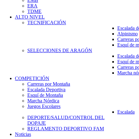
EMB
ERA
TDME
ALTO NIVEL
TECNIFICACIÓN
Escalada d
Alpinismo
Carreras p
Esquí de 
SELECCIONES DE ARAGÓN
Escalada d
Esquí de 
Carreras p
Marcha nó
COMPETICIÓN
Carreras por Montaña
Escalada Deportiva
Esquí de Montaña
Marcha Nórdica
Juegos Escolares
Escalada
DEPORTE/SALUD/CONTROL DEL
DOPAJE
REGLAMENTO DEPORTIVO FAM
Noticias