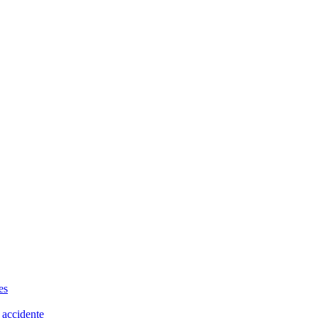
es
 accidente