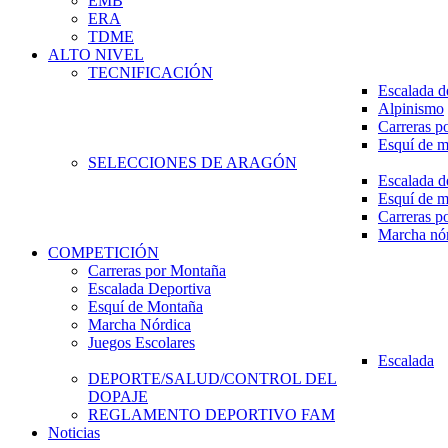
EMB
ERA
TDME
ALTO NIVEL
TECNIFICACIÓN
Escalada d
Alpinismo
Carreras p
Esquí de 
SELECCIONES DE ARAGÓN
Escalada d
Esquí de 
Carreras p
Marcha nó
COMPETICIÓN
Carreras por Montaña
Escalada Deportiva
Esquí de Montaña
Marcha Nórdica
Juegos Escolares
Escalada
DEPORTE/SALUD/CONTROL DEL
DOPAJE
REGLAMENTO DEPORTIVO FAM
Noticias