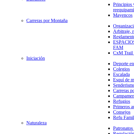
Principios 
reequipami
Mayencos
Carreras por Montaña
Organizaci
Arbitraje,
Reglament
ESPACIO
FAM
CxM Trai
Iniciación
Deporte en 
Colegios
Escalada
Esquí de 
Senderism
Carreras p
Campamen
Refugios
Primeros a
Consejos
Refu Fami
Naturaleza
Patronato
Regulación