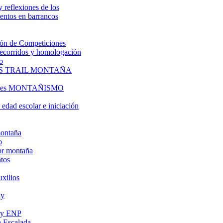
y reflexiones de los
entos en barrancos
ón de Competiciones
 recorridos y homologación
o
S TRAIL MONTAÑA
l es MONTAÑISMO
edad escolar e iniciación
montaña
o
or montaña
tos
uxilios
ly
s y ENP
 Escalada