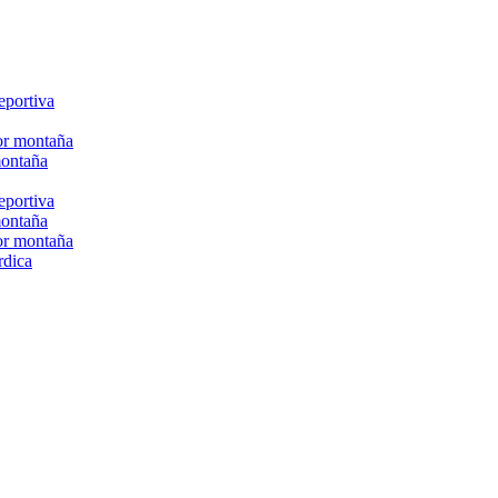
eportiva
or montaña
montaña
eportiva
montaña
or montaña
rdica