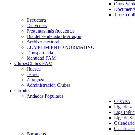
Otras Vent
Documenta
Tarjeta onl
Estructura
Convenios
Preguntas más frecuentes
Día del senderista de Aragón
Archivo electoral
CUMPLIMIENTO NORMATIVO
Transparencia
Identidad FAM
Clubes
Clubes FAM
Huesca
Teruel
Zaragoza
Administración Clubes
Comités
Andadas Populares
COAPA
Liga de se
Liga Ibéri
Liga de S
Calendario
Clasificaci
Barrancos