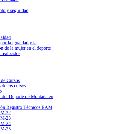
to y seguridad
ualdad
por la igualdad y la
ón de la mujer en el deporte
 realizados
 de Cursos
 de los cursos
o
 del Deporte de Montaña en
ión Registro Técnicos EAM
AM-22
AM-23
AM-24
AM-25