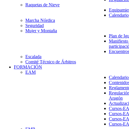
Raquetas de Nieve
Equipamien
Calendario
Marcha Nórdica
Seguridad
Mujer y Montaña
Plan de Ig
Manifiesto 
participaci
Encuentros
Escalada
Comité Técnico de Árbitros
FORMACIÓN
EAM
Calendario
Contenidos
Reglament
Regulación
Aragón
Actualizac
Cursos-E
Cursos-E
Cursos-E
Cursos-E