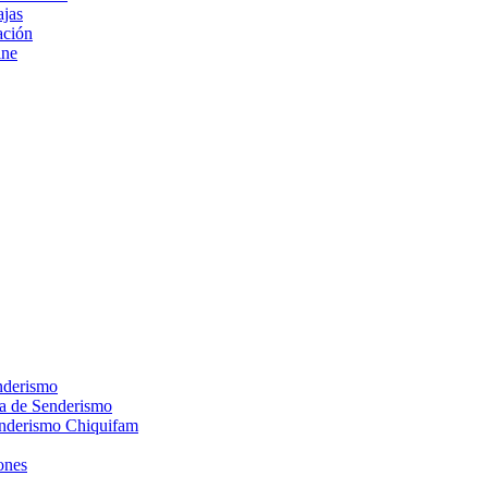
ajas
ción
ine
nderismo
ca de Senderismo
enderismo Chiquifam
ones