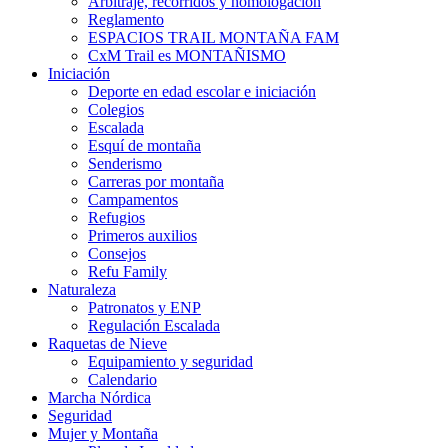
Arbitraje, recorridos y homologación
Reglamento
ESPACIOS TRAIL MONTAÑA FAM
CxM Trail es MONTAÑISMO
Iniciación
Deporte en edad escolar e iniciación
Colegios
Escalada
Esquí de montaña
Senderismo
Carreras por montaña
Campamentos
Refugios
Primeros auxilios
Consejos
Refu Family
Naturaleza
Patronatos y ENP
Regulación Escalada
Raquetas de Nieve
Equipamiento y seguridad
Calendario
Marcha Nórdica
Seguridad
Mujer y Montaña