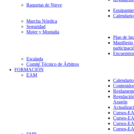
Raquetas de Nieve
Equipamien
Calendario
Marcha Nórdica
Seguridad
Mujer y Montaña
Plan de Ig
Manifiesto 
participaci
Encuentros
Escalada
Comité Técnico de Árbitros
FORMACIÓN
EAM
Calendario
Contenidos
Reglament
Regulación
Aragón
Actualizac
Cursos-E
Cursos-E
Cursos-E
Cursos-E