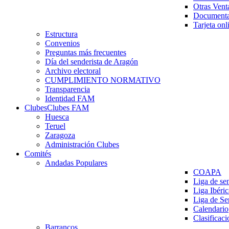
Otras Vent
Documenta
Tarjeta onl
Estructura
Convenios
Preguntas más frecuentes
Día del senderista de Aragón
Archivo electoral
CUMPLIMIENTO NORMATIVO
Transparencia
Identidad FAM
Clubes
Clubes FAM
Huesca
Teruel
Zaragoza
Administración Clubes
Comités
Andadas Populares
COAPA
Liga de se
Liga Ibéri
Liga de S
Calendario
Clasificaci
Barrancos