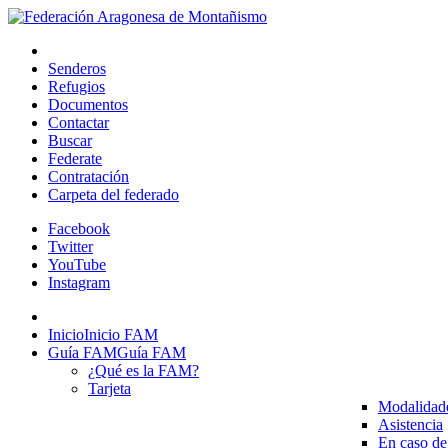
Senderos
Refugios
Documentos
Contactar
Buscar
Federate
Contratación
Carpeta del federado
Facebook
Twitter
YouTube
Instagram
Inicio
Inicio FAM
Guía FAM
Guía FAM
¿Qué es la FAM?
Tarjeta
Modalidad
Asistencia
En caso de