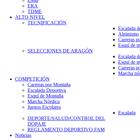
EMB
ERA
TDME
ALTO NIVEL
TECNIFICACIÓN
Escalada d
Alpinismo
Carreras p
Esquí de 
SELECCIONES DE ARAGÓN
Escalada d
Esquí de 
Carreras p
Marcha nó
COMPETICIÓN
Carreras por Montaña
Escalada Deportiva
Esquí de Montaña
Marcha Nórdica
Juegos Escolares
Escalada
DEPORTE/SALUD/CONTROL DEL
DOPAJE
REGLAMENTO DEPORTIVO FAM
Noticias