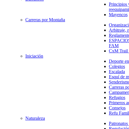
Principios 
reequipami
Mayencos
Carreras por Montaña
Organizaci
Arbitraje,
Reglament
ESPACIO
FAM
CxM Trai
Iniciación
Deporte en 
Colegios
Escalada
Esquí de 
Senderism
Carreras p
Campamen
Refugios
Primeros a
Consejos
Refu Fami
Naturaleza
Patronato
Regulación