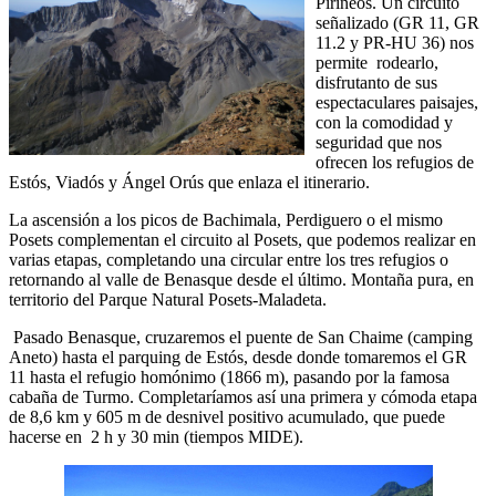
Pirineos. Un circuito
señalizado (GR 11, GR
11.2 y PR-HU 36) nos
permite rodearlo,
disfrutanto de sus
espectaculares paisajes,
con la comodidad y
seguridad que nos
ofrecen los refugios de
Estós, Viadós y Ángel Orús que enlaza el itinerario.
La ascensión a los picos de Bachimala, Perdiguero o el mismo
Posets complementan el circuito al Posets, que podemos realizar en
varias etapas, completando una circular entre los tres refugios o
retornando al valle de Benasque desde el último. Montaña pura, en
territorio del Parque Natural Posets-Maladeta.
Pasado Benasque, cruzaremos el puente de San Chaime (camping
Aneto) hasta el parquing de Estós, desde donde tomaremos el GR
11 hasta el refugio homónimo (1866 m), pasando por la famosa
cabaña de Turmo. Completaríamos así una primera y cómoda etapa
de 8,6 km y 605 m de desnivel positivo acumulado, que puede
hacerse en 2 h y 30 min (tiempos MIDE).