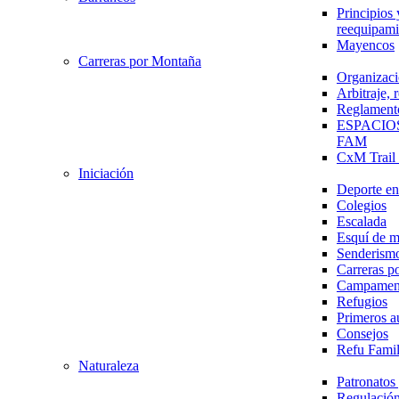
Principios 
reequipami
Mayencos
Carreras por Montaña
Organizaci
Arbitraje,
Reglament
ESPACIO
FAM
CxM Trai
Iniciación
Deporte en 
Colegios
Escalada
Esquí de 
Senderism
Carreras p
Campamen
Refugios
Primeros a
Consejos
Refu Fami
Naturaleza
Patronato
Regulación