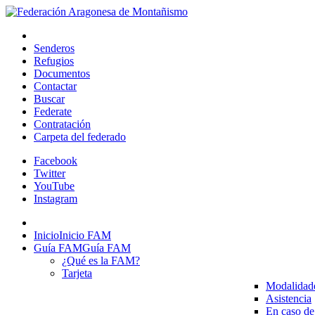
Senderos
Refugios
Documentos
Contactar
Buscar
Federate
Contratación
Carpeta del federado
Facebook
Twitter
YouTube
Instagram
Inicio
Inicio FAM
Guía FAM
Guía FAM
¿Qué es la FAM?
Tarjeta
Modalidad
Asistencia
En caso de