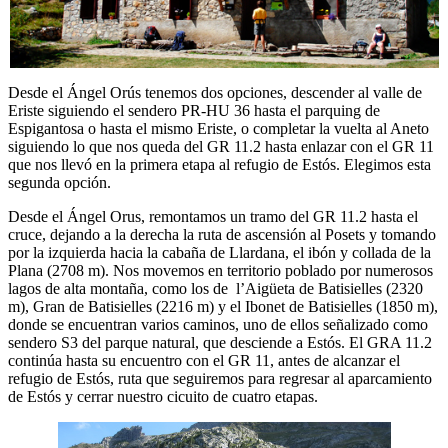
Desde el Ángel Orús tenemos dos opciones, descender al valle de
Eriste siguiendo el sendero PR-HU 36 hasta el parquing de
Espigantosa o hasta el mismo Eriste, o completar la vuelta al Aneto
siguiendo lo que nos queda del GR 11.2 hasta enlazar con el GR 11
que nos llevó en la primera etapa al refugio de Estós. Elegimos esta
segunda opción.
Desde el Ángel Orus, remontamos un tramo del GR 11.2 hasta el
cruce, dejando a la derecha la ruta de ascensión al Posets y tomando
por la izquierda hacia la cabaña de Llardana, el ibón y collada de la
Plana (2708 m). Nos movemos en territorio poblado por numerosos
lagos de alta montaña, como los de l’Aigüeta de Batisielles (2320
m), Gran de Batisielles (2216 m) y el Ibonet de Batisielles (1850 m),
donde se encuentran varios caminos, uno de ellos señalizado como
sendero S3 del parque natural, que desciende a Estós. El GRA 11.2
continúa hasta su encuentro con el GR 11, antes de alcanzar el
refugio de Estós, ruta que seguiremos para regresar al aparcamiento
de Estós y cerrar nuestro cicuito de cuatro etapas.