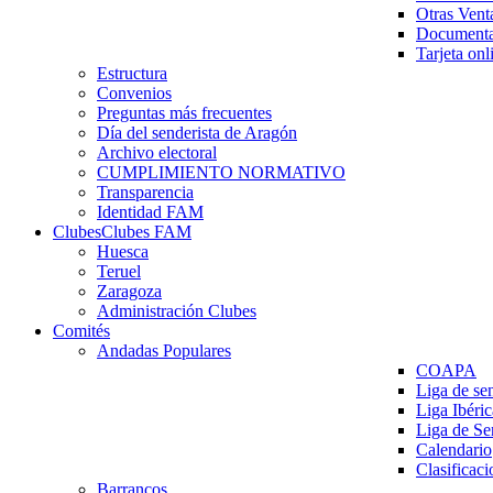
Otras Vent
Documenta
Tarjeta onl
Estructura
Convenios
Preguntas más frecuentes
Día del senderista de Aragón
Archivo electoral
CUMPLIMIENTO NORMATIVO
Transparencia
Identidad FAM
Clubes
Clubes FAM
Huesca
Teruel
Zaragoza
Administración Clubes
Comités
Andadas Populares
COAPA
Liga de se
Liga Ibéri
Liga de S
Calendario
Clasificaci
Barrancos