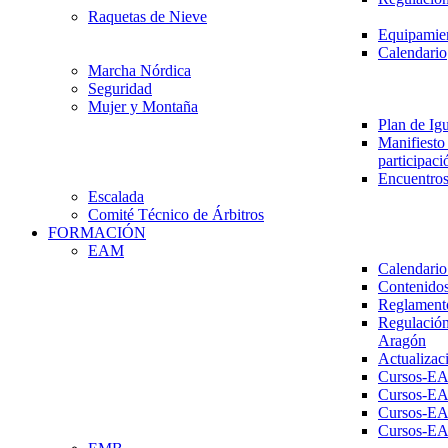
Raquetas de Nieve
Equipamien
Calendario
Marcha Nórdica
Seguridad
Mujer y Montaña
Plan de Ig
Manifiesto 
participaci
Encuentros
Escalada
Comité Técnico de Árbitros
FORMACIÓN
EAM
Calendario
Contenidos
Reglament
Regulación
Aragón
Actualizac
Cursos-E
Cursos-E
Cursos-E
Cursos-E