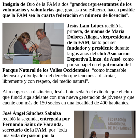
Insignia de Oro
de la FAM a dos “grandes
representantes de los
voluntarios y voluntarias
que, gracias a su esfuerzo, hacen
posible
que la FAM sea la cuarta federación
en
número de licencias
”.
Jesús Laín López
recibió la
primera,
de manos de María
Dolores Aliaga, vicepresidenta
de la FAM
, tanto por ser
fundador y presidente
durante
largos años del
club Asociación
Deportiva Linza, de Ansó
, como
por su papel en el
patronato del
Parque Natural de los Valles Occidentales
, “como incansable
defensor y divulgador del derecho que tenemos a disfrutar,
libremente y con respeto, del medio natural”.
Al recoger esta distinción, Jesús Laín señaló el éxito de que el club
que fundó siga adelante con una nueva generación de jóvenes y que
cuente con más de 150 socios en una localidad de 400 habitantes.
José Ángel Sánchez Sabalza
recibió la segunda,
entregada por
Fernando Sainz de Varanda,
secretario de la FAM
, por “toda
una
vida de pasión por la