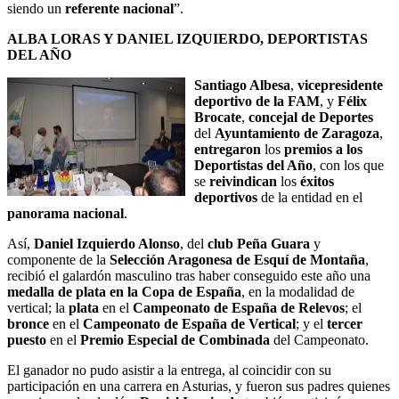
siendo un
referente nacional
”.
ALBA LORAS Y DANIEL IZQUIERDO, DEPORTISTAS
DEL AÑO
Santiago Albesa
,
vicepresidente
deportivo de la FAM
, y
Félix
Brocate
,
concejal de Deportes
del
Ayuntamiento de Zaragoza
,
entregaron
los
premios a los
Deportistas del Año
, con los que
se
reivindican
los
éxitos
deportivos
de la entidad en el
panorama nacional
.
Así,
Daniel Izquierdo Alonso
, del
club Peña Guara
y
componente de la
Selección Aragonesa de Esquí de Montaña
,
recibió el galardón masculino tras haber conseguido este año una
medalla de plata en la Copa de España
, en la modalidad de
vertical; la
plata
en el
Campeonato de España de Relevos
; el
bronce
en el
Campeonato de España de Vertical
; y el
tercer
puesto
en el
Premio Especial de Combinada
del Campeonato.
El ganador no pudo asistir a la entrega, al coincidir con su
participación en una carrera en Asturias, y fueron sus padres quienes