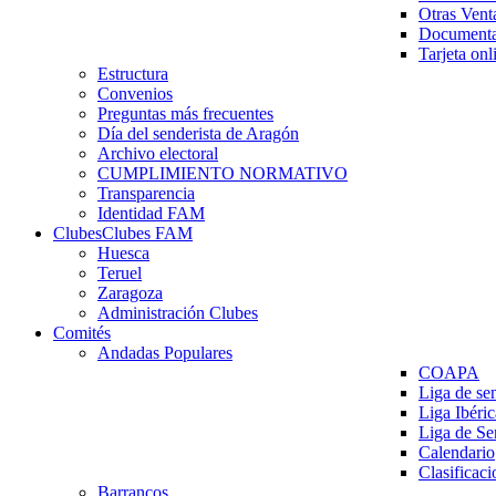
Otras Vent
Documenta
Tarjeta onl
Estructura
Convenios
Preguntas más frecuentes
Día del senderista de Aragón
Archivo electoral
CUMPLIMIENTO NORMATIVO
Transparencia
Identidad FAM
Clubes
Clubes FAM
Huesca
Teruel
Zaragoza
Administración Clubes
Comités
Andadas Populares
COAPA
Liga de se
Liga Ibéri
Liga de S
Calendario
Clasificaci
Barrancos