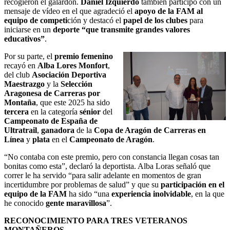
recogieron el galardón.
Daniel Izquierdo
también participó con un
mensaje de vídeo en el que agradeció el
apoyo de la FAM al
equipo de competi
ción y destacó el
papel de los clubes
para
iniciarse en un
deporte “que transmite grandes valores
educativos”
.
Por su parte, el
premio femenino
recayó en
Alba Lores Monfort
,
del club
Asociación Deportiva
Maestrazgo
y la
Selección
Aragonesa de Carreras por
Montaña
, que este 2025 ha sido
tercera
en la categoría
sénior
del
Campeonato de España de
Ultratrail
,
ganadora
de la
Copa de Aragón de Carreras en
Línea
y
plata
en el
Campeonato de Aragón
.
“No contaba con este premio, pero con constancia llegan cosas tan
bonitas como esta”, declaró la deportista. Alba Loras señaló que
correr le ha servido “para salir adelante en momentos de gran
incertidumbre por problemas de salud” y que su
participación en el
equipo de la FAM
ha sido “una
experiencia inolvidable
, en la que
he conocido
gente maravillosa
”.
RECONOCIMIENTO PARA TRES VETERANOS
MONTAÑEROS