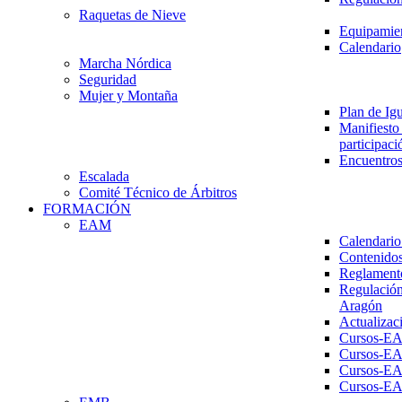
Raquetas de Nieve
Equipamien
Calendario
Marcha Nórdica
Seguridad
Mujer y Montaña
Plan de Ig
Manifiesto 
participaci
Encuentros
Escalada
Comité Técnico de Árbitros
FORMACIÓN
EAM
Calendario
Contenidos
Reglament
Regulación
Aragón
Actualizac
Cursos-E
Cursos-E
Cursos-E
Cursos-E