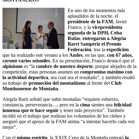
En uno de los momentos más
aplaudidos de la noche, el
presidente de la FAM
, Javier
Franco, y la
vicepresidenta
segunda de la DPH, Celsa
Rufas
,
entregaron a Alegria
Barri Sampériz el Premio
Federación
, tras la
expedición
que ha realizado este verano a los
Andes
, en las que,
con 67 años,
coronó varios seismiles
. En su presentación, Franco destacó que el
alpinismo
es “la
cumbre de nuestro deporte
, porque alejados de la
competición, estas personas asumen un
compromiso máximo con
la actividad deportiva
, sea cual sea el resultado”, y también resaltó
su trabajo de
promoción del montañismo
al frente del
Club
Montisonense de Montaña
.
Alegría Barri señaló que subir montañas “requiere esfuerzo,
constancia, perseverancia…, pero en la
cima
sientes una
felicidad
inmensa que te hace seguir
y tener más proyectos”. También
incidió en el trabajo que realizan los voluntarios de los clubes y
aseguró que el apoyo de la FAM anima “a intentar hacerlo cada vez
mejor”.
Con el
mismo espíritu
, la XXIX Cena de la Montaña entregó
la