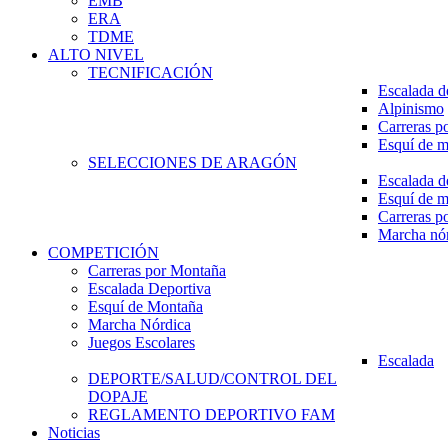
EMB
ERA
TDME
ALTO NIVEL
TECNIFICACIÓN
Escalada d
Alpinismo
Carreras p
Esquí de 
SELECCIONES DE ARAGÓN
Escalada d
Esquí de 
Carreras p
Marcha nó
COMPETICIÓN
Carreras por Montaña
Escalada Deportiva
Esquí de Montaña
Marcha Nórdica
Juegos Escolares
Escalada
DEPORTE/SALUD/CONTROL DEL
DOPAJE
REGLAMENTO DEPORTIVO FAM
Noticias