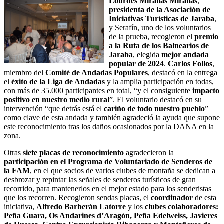
Lourdes Mirallas Mirallas
,
presidenta de la Asociación de
Iniciativas Turísticas de Jaraba
,
y Serafín, uno de los voluntarios
de la prueba, recogieron el
premio
a la Ruta de los Balnearios de
Jaraba
, elegida
mejor andada
popular de 2024
.
Carlos Follos
,
miembro del
Comité de Andadas Populares
, destacó en la entrega
el
éxito de la Liga de Andadas
y la amplia participación en todas,
con más de 35.000 participantes en total, “y el consiguiente
impacto
positivo en nuestro medio rural
”. El voluntario destacó en su
intervención “que detrás está el
cariño de todo nuestro pueblo
”
como clave de esta andada y también agradeció la ayuda que supone
este reconocimiento tras los daños ocasionados por la DANA en la
zona.
Otras
siete placas de reconocimiento
agradecieron la
participación en el Programa de Voluntariado de Senderos de
la FAM
, en el que socios de varios clubes de montaña se dedican a
desbrozar y repintar las señales de senderos turísticos de gran
recorrido, para mantenerlos en el mejor estado para los senderistas
que los recorren. Recogieron sendas placas, el
coordinador
de esta
iniciativa,
Alfredo Barberán Latorre
y los
clubes colaboradores:
Peña Guara, Os Andarines d’Aragón, Peña Edelweiss, Javieres