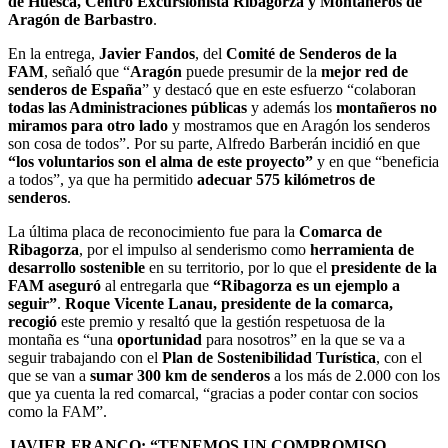
de Huesca, Centro Excursionista Ribagorza y Montañeros de
Aragón de Barbastro
.
En la entrega,
Javier Fandos
, del
Comité de Senderos de la
FAM
, señaló que “
Aragón
puede presumir de la
mejor red de
senderos de España
” y destacó que en este esfuerzo “colaboran
todas las Administraciones públicas
y además los
montañeros no
miramos para otro lado
y mostramos que en Aragón los senderos
son cosa de todos”. Por su parte, Alfredo Barberán incidió en que
“los voluntarios son el alma de este proyecto”
y en que “beneficia
a todos”, ya que ha permitido
adecuar 575 kilómetros de
senderos
.
La última placa de reconocimiento fue para la
Comarca de
Ribagorza
, por el impulso al senderismo como
herramienta de
desarrollo sostenible
en su territorio, por lo que el
presidente de la
FAM aseguró
al entregarla que
“Ribagorza es un ejemplo a
seguir”
.
Roque Vicente Lanau, presidente de la comarca,
recogió
este premio y resaltó que la gestión respetuosa de la
montaña es “una
oportunidad
para nosotros” en la que se va a
seguir trabajando con el
Plan de Sostenibilidad Turística
, con el
que se van a
sumar 300 km de senderos
a los más de 2.000 con los
que ya cuenta la red comarcal, “gracias a poder contar con socios
como la FAM”.
JAVIER FRANCO: “TENEMOS UN COMPROMISO