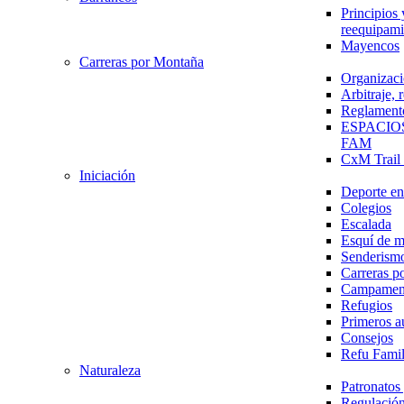
Principios 
reequipami
Mayencos
Carreras por Montaña
Organizaci
Arbitraje,
Reglament
ESPACIO
FAM
CxM Trai
Iniciación
Deporte en 
Colegios
Escalada
Esquí de 
Senderism
Carreras p
Campamen
Refugios
Primeros a
Consejos
Refu Fami
Naturaleza
Patronato
Regulación