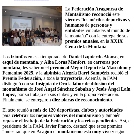
La
Federación Aragonesa de
Montañismo
reconoció
este
viernes
“los
méritos deportivos y
humanos
de
personas y
entidades
vinculadas al mundo de
la montaña” con la entrega de sus
premios anuales
, en la
XXIX
Cena de la Montaña
.
Los
triunfos
en esta temporada de
Daniel Izquierdo Alonso
, en
esquí de montaña
, y
Alba Loras Monfort
, en
carreras por
montaña
, les valieron el
premio al Mejor Deportista Masculino y
Femenino 2025
, y la
alpinista
Alegría Barri Sampériz
recibió el
Premio Federación
, a toda la
trayectoria
. Además, la FAM
distinguió con su
Insignia de Oro
la
labor de difusión del
montañismo
de
José Ángel Sánchez Sabalza y Jesús Ángel Laín
López
, por su trabajo en sus clubes y en la propia Federación.
Finalmente, se entregaron
diez placas de reconocimiento
.
El acto reunió a
más de 120 deportistas, clubes y autoridades
para
celebrar
los
mejores valores del montañismo
y también
repasar el trabajo de la Federación y los retos pendientes
. Así, el
presidente de la FAM, Javier Franco, destacó que estos premios
“muestran que en
Aragón
el
montañismo
está
muy vivo
y sigue