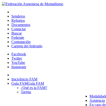
Senderos
Refugios
Documentos
Contactar
Buscar
Federate
Contratación
Carpeta del federado
Facebook
Twitter
YouTube
Instagram
Inicio
Inicio FAM
Guía FAM
Guía FAM
¿Qué es la FAM?
Tarjeta
Modalidad
Asistencia
En caso de