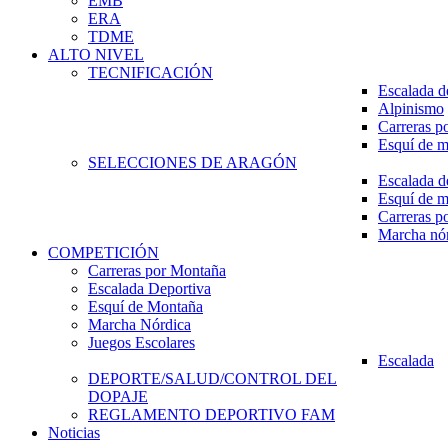
EMB
ERA
TDME
ALTO NIVEL
TECNIFICACIÓN
Escalada d
Alpinismo
Carreras p
Esquí de 
SELECCIONES DE ARAGÓN
Escalada d
Esquí de 
Carreras p
Marcha nó
COMPETICIÓN
Carreras por Montaña
Escalada Deportiva
Esquí de Montaña
Marcha Nórdica
Juegos Escolares
Escalada
DEPORTE/SALUD/CONTROL DEL
DOPAJE
REGLAMENTO DEPORTIVO FAM
Noticias