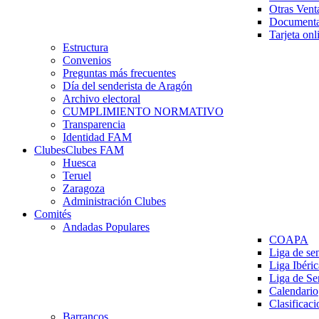
Otras Vent
Documenta
Tarjeta onl
Estructura
Convenios
Preguntas más frecuentes
Día del senderista de Aragón
Archivo electoral
CUMPLIMIENTO NORMATIVO
Transparencia
Identidad FAM
Clubes
Clubes FAM
Huesca
Teruel
Zaragoza
Administración Clubes
Comités
Andadas Populares
COAPA
Liga de se
Liga Ibéri
Liga de S
Calendario
Clasificaci
Barrancos