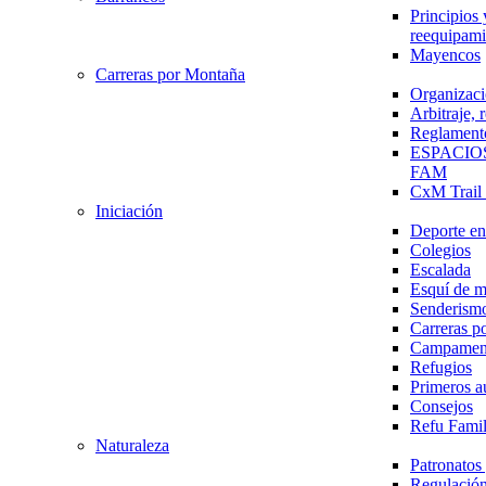
Principios 
reequipami
Mayencos
Carreras por Montaña
Organizaci
Arbitraje,
Reglament
ESPACIO
FAM
CxM Trai
Iniciación
Deporte en 
Colegios
Escalada
Esquí de 
Senderism
Carreras p
Campamen
Refugios
Primeros a
Consejos
Refu Fami
Naturaleza
Patronato
Regulación