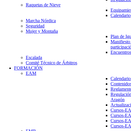
Raquetas de Nieve
Equipamien
Calendario
Marcha Nórdica
Seguridad
Mujer y Montaña
Plan de Ig
Manifiesto 
participaci
Encuentros
Escalada
Comité Técnico de Árbitros
FORMACIÓN
EAM
Calendario
Contenidos
Reglament
Regulación
Aragón
Actualizac
Cursos-E
Cursos-E
Cursos-E
Cursos-E