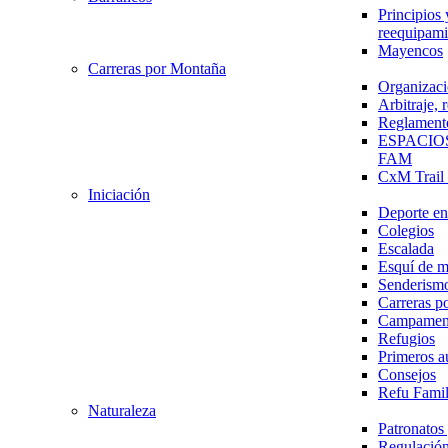
Principios 
reequipami
Mayencos
Carreras por Montaña
Organizaci
Arbitraje,
Reglament
ESPACIO
FAM
CxM Trai
Iniciación
Deporte en 
Colegios
Escalada
Esquí de 
Senderism
Carreras p
Campamen
Refugios
Primeros a
Consejos
Refu Fami
Naturaleza
Patronato
Regulación