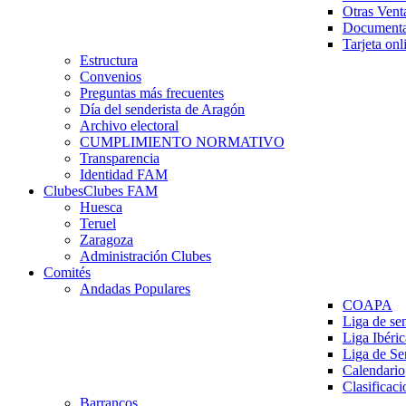
Otras Vent
Documenta
Tarjeta onl
Estructura
Convenios
Preguntas más frecuentes
Día del senderista de Aragón
Archivo electoral
CUMPLIMIENTO NORMATIVO
Transparencia
Identidad FAM
Clubes
Clubes FAM
Huesca
Teruel
Zaragoza
Administración Clubes
Comités
Andadas Populares
COAPA
Liga de se
Liga Ibéri
Liga de S
Calendario
Clasificaci
Barrancos