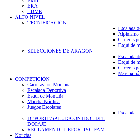
EMB
ERA
TDME
ALTO NIVEL
TECNIFICACIÓN
Escalada d
Alpinismo
Carreras p
Esquí de 
SELECCIONES DE ARAGÓN
Escalada d
Esquí de 
Carreras p
Marcha nó
COMPETICIÓN
Carreras por Montaña
Escalada Deportiva
Esquí de Montaña
Marcha Nórdica
Juegos Escolares
Escalada
DEPORTE/SALUD/CONTROL DEL
DOPAJE
REGLAMENTO DEPORTIVO FAM
Noticias