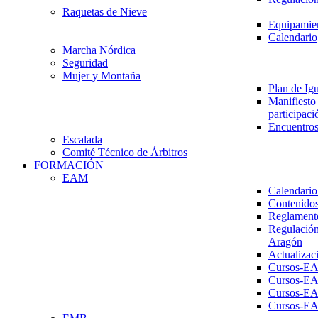
Raquetas de Nieve
Equipamien
Calendario
Marcha Nórdica
Seguridad
Mujer y Montaña
Plan de Ig
Manifiesto 
participaci
Encuentros
Escalada
Comité Técnico de Árbitros
FORMACIÓN
EAM
Calendario
Contenidos
Reglament
Regulación
Aragón
Actualizac
Cursos-E
Cursos-E
Cursos-E
Cursos-E