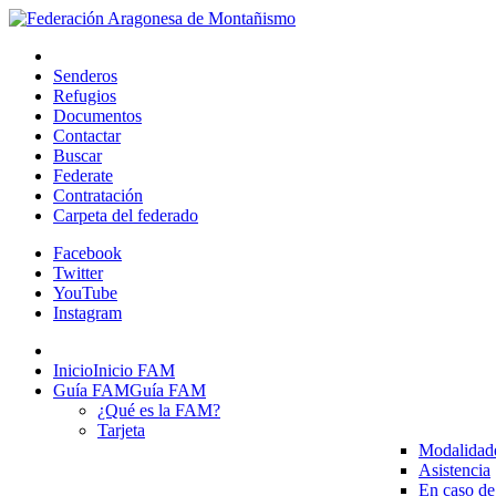
Senderos
Refugios
Documentos
Contactar
Buscar
Federate
Contratación
Carpeta del federado
Facebook
Twitter
YouTube
Instagram
Inicio
Inicio FAM
Guía FAM
Guía FAM
¿Qué es la FAM?
Tarjeta
Modalidad
Asistencia
En caso de