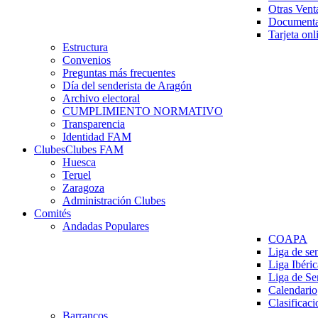
Otras Vent
Documenta
Tarjeta onl
Estructura
Convenios
Preguntas más frecuentes
Día del senderista de Aragón
Archivo electoral
CUMPLIMIENTO NORMATIVO
Transparencia
Identidad FAM
Clubes
Clubes FAM
Huesca
Teruel
Zaragoza
Administración Clubes
Comités
Andadas Populares
COAPA
Liga de se
Liga Ibéri
Liga de S
Calendario
Clasificaci
Barrancos