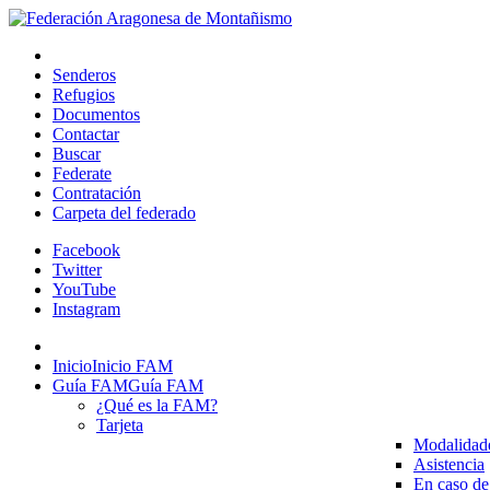
Senderos
Refugios
Documentos
Contactar
Buscar
Federate
Contratación
Carpeta del federado
Facebook
Twitter
YouTube
Instagram
Inicio
Inicio FAM
Guía FAM
Guía FAM
¿Qué es la FAM?
Tarjeta
Modalidad
Asistencia
En caso de