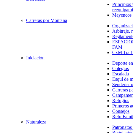
Principios 
reequipami
Mayencos
Carreras por Montaña
Organizaci
Arbitraje,
Reglament
ESPACIO
FAM
CxM Trai
Iniciación
Deporte en 
Colegios
Escalada
Esquí de 
Senderism
Carreras p
Campamen
Refugios
Primeros a
Consejos
Refu Fami
Naturaleza
Patronato
Regulación