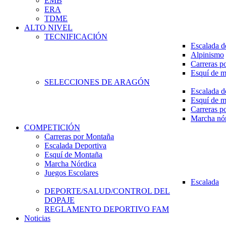
EMB
ERA
TDME
ALTO NIVEL
TECNIFICACIÓN
Escalada d
Alpinismo
Carreras p
Esquí de 
SELECCIONES DE ARAGÓN
Escalada d
Esquí de 
Carreras p
Marcha nó
COMPETICIÓN
Carreras por Montaña
Escalada Deportiva
Esquí de Montaña
Marcha Nórdica
Juegos Escolares
Escalada
DEPORTE/SALUD/CONTROL DEL
DOPAJE
REGLAMENTO DEPORTIVO FAM
Noticias