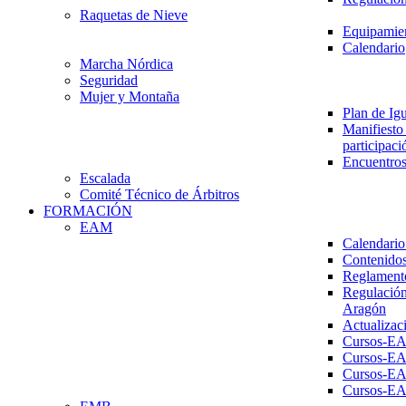
Raquetas de Nieve
Equipamien
Calendario
Marcha Nórdica
Seguridad
Mujer y Montaña
Plan de Ig
Manifiesto 
participaci
Encuentros
Escalada
Comité Técnico de Árbitros
FORMACIÓN
EAM
Calendario
Contenidos
Reglament
Regulación
Aragón
Actualizac
Cursos-E
Cursos-E
Cursos-E
Cursos-E