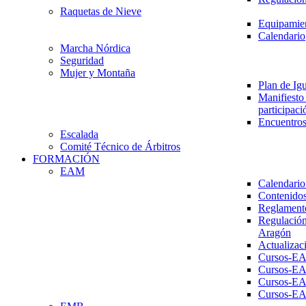
Raquetas de Nieve
Equipamien
Calendario
Marcha Nórdica
Seguridad
Mujer y Montaña
Plan de Ig
Manifiesto 
participaci
Encuentros
Escalada
Comité Técnico de Árbitros
FORMACIÓN
EAM
Calendario
Contenidos
Reglament
Regulación
Aragón
Actualizac
Cursos-E
Cursos-E
Cursos-E
Cursos-E