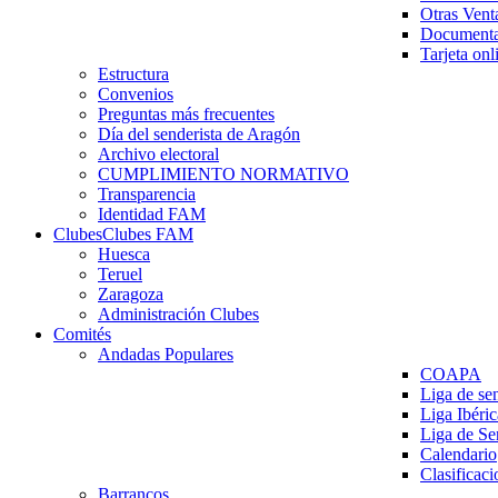
Otras Vent
Documenta
Tarjeta onl
Estructura
Convenios
Preguntas más frecuentes
Día del senderista de Aragón
Archivo electoral
CUMPLIMIENTO NORMATIVO
Transparencia
Identidad FAM
Clubes
Clubes FAM
Huesca
Teruel
Zaragoza
Administración Clubes
Comités
Andadas Populares
COAPA
Liga de se
Liga Ibéri
Liga de S
Calendario
Clasificaci
Barrancos