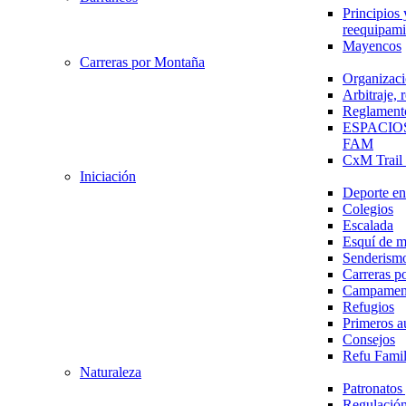
Principios 
reequipami
Mayencos
Carreras por Montaña
Organizaci
Arbitraje,
Reglament
ESPACIO
FAM
CxM Trai
Iniciación
Deporte en 
Colegios
Escalada
Esquí de 
Senderism
Carreras p
Campamen
Refugios
Primeros a
Consejos
Refu Fami
Naturaleza
Patronato
Regulación