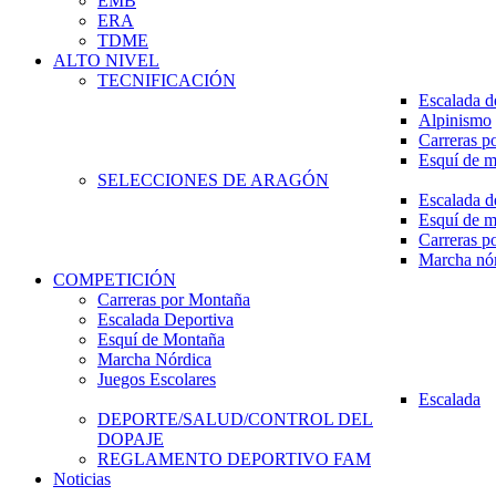
EMB
ERA
TDME
ALTO NIVEL
TECNIFICACIÓN
Escalada d
Alpinismo
Carreras p
Esquí de 
SELECCIONES DE ARAGÓN
Escalada d
Esquí de 
Carreras p
Marcha nó
COMPETICIÓN
Carreras por Montaña
Escalada Deportiva
Esquí de Montaña
Marcha Nórdica
Juegos Escolares
Escalada
DEPORTE/SALUD/CONTROL DEL
DOPAJE
REGLAMENTO DEPORTIVO FAM
Noticias