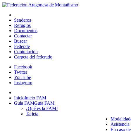
Senderos
Refugios
Documentos
Contactar
Buscar
Federate
Contratación
Carpeta del federado
Facebook
Twitter
YouTube
Instagram
Inicio
Inicio FAM
Guía FAM
Guía FAM
¿Qué es la FAM?
Tarjeta
Modalidad
Asistencia
En caso de