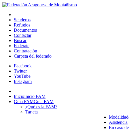
Senderos
Refugios
Documentos
Contactar
Buscar
Federate
Contratación
Carpeta del federado
Facebook
Twitter
YouTube
Instagram
Inicio
Inicio FAM
Guía FAM
Guía FAM
¿Qué es la FAM?
Tarjeta
Modalidad
Asistencia
En caso de