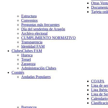
Otras Vent
Documenta
Tarjeta onl
Estructura
Convenios
Preguntas más frecuentes
Día del senderista de Aragón
Archivo electoral
CUMPLIMIENTO NORMATIVO
Transparencia
Identidad FAM
Clubes
Clubes FAM
Huesca
Teruel
Zaragoza
Administración Clubes
Comités
Andadas Populares
COAPA
Liga de se
Liga Ibéri
Liga de S
Calendario
Clasificaci
Barrancos