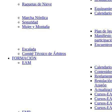
Raquetas de Nieve
Equipamien
Calendario
Marcha Nórdica
Seguridad
Mujer y Montaña
Plan de Ig
Manifiesto 
participaci
Encuentros
Escalada
Comité Técnico de Árbitros
FORMACIÓN
EAM
Calendario
Contenidos
Reglament
Regulación
Aragón
Actualizac
Cursos-E
Cursos-E
Cursos-E
Cursos-E