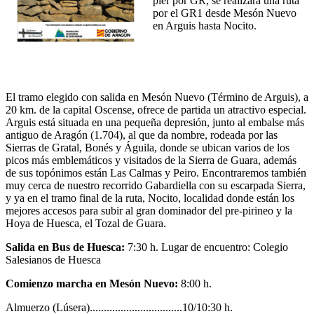
pier por GR, se realizará una ruta
por el GR1 desde Mesón Nuevo
en Arguis hasta Nocito.
El tramo elegido con salida en Mesón Nuevo (Término de Arguis), a
20 km. de la capital Oscense, ofrece de partida un atractivo especial.
Arguis está situada en una pequeña depresión, junto al embalse más
antiguo de Aragón (1.704), al que da nombre, rodeada por las
Sierras de Gratal, Bonés y Águila, donde se ubican varios de los
picos más emblemáticos y visitados de la Sierra de Guara, además
de sus topónimos están Las Calmas y Peiro. Encontraremos también
muy cerca de nuestro recorrido Gabardiella con su escarpada Sierra,
y ya en el tramo final de la ruta, Nocito, localidad donde están los
mejores accesos para subir al gran dominador del pre-pirineo y la
Hoya de Huesca, el Tozal de Guara.
Salida en Bus de Huesca:
7:30 h. Lugar de encuentro: Colegio
Salesianos de Huesca
Comienzo marcha en Mesón Nuevo:
8:00 h.
Almuerzo (Lúsera).................................10/10:30 h.