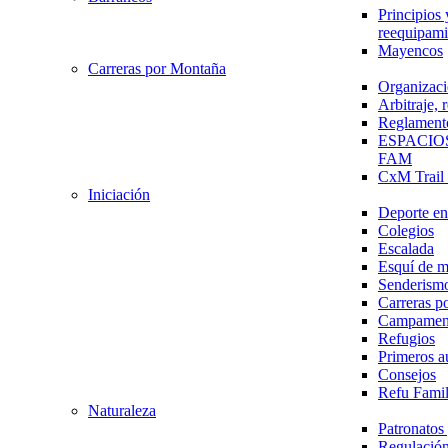
Principios 
reequipami
Mayencos
Carreras por Montaña
Organizaci
Arbitraje,
Reglament
ESPACIO
FAM
CxM Trai
Iniciación
Deporte en 
Colegios
Escalada
Esquí de 
Senderism
Carreras p
Campamen
Refugios
Primeros a
Consejos
Refu Fami
Naturaleza
Patronato
Regulación