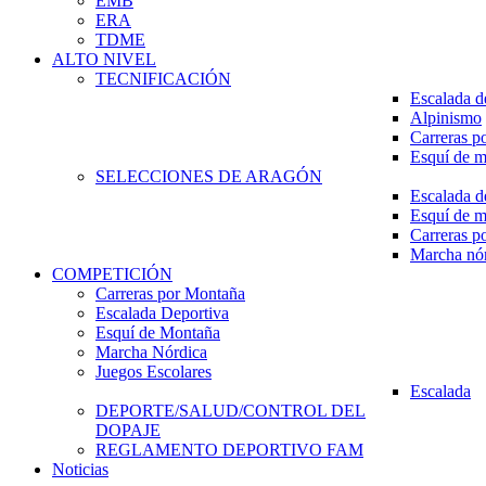
EMB
ERA
TDME
ALTO NIVEL
TECNIFICACIÓN
Escalada d
Alpinismo
Carreras p
Esquí de 
SELECCIONES DE ARAGÓN
Escalada d
Esquí de 
Carreras p
Marcha nó
COMPETICIÓN
Carreras por Montaña
Escalada Deportiva
Esquí de Montaña
Marcha Nórdica
Juegos Escolares
Escalada
DEPORTE/SALUD/CONTROL DEL
DOPAJE
REGLAMENTO DEPORTIVO FAM
Noticias