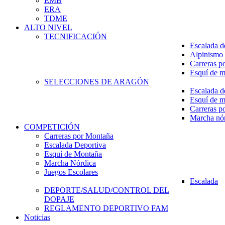
EMB
ERA
TDME
ALTO NIVEL
TECNIFICACIÓN
Escalada d
Alpinismo
Carreras p
Esquí de 
SELECCIONES DE ARAGÓN
Escalada d
Esquí de 
Carreras p
Marcha nó
COMPETICIÓN
Carreras por Montaña
Escalada Deportiva
Esquí de Montaña
Marcha Nórdica
Juegos Escolares
Escalada
DEPORTE/SALUD/CONTROL DEL
DOPAJE
REGLAMENTO DEPORTIVO FAM
Noticias