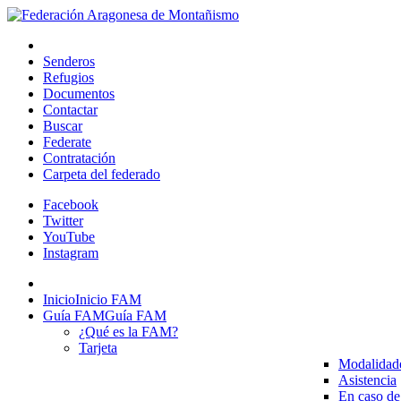
Senderos
Refugios
Documentos
Contactar
Buscar
Federate
Contratación
Carpeta del federado
Facebook
Twitter
YouTube
Instagram
Inicio
Inicio FAM
Guía FAM
Guía FAM
¿Qué es la FAM?
Tarjeta
Modalidad
Asistencia
En caso de