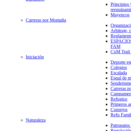
Principios 
reequipami
Mayencos
Carreras por Montaña
Organizaci
Arbitraje,
Reglament
ESPACIO
FAM
CxM Trai
Iniciación
Deporte en 
Colegios
Escalada
Esquí de 
Senderism
Carreras p
Campamen
Refugios
Primeros a
Consejos
Refu Fami
Naturaleza
Patronato
Regulación