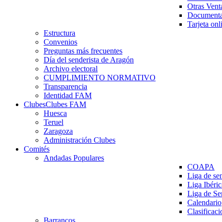
Otras Vent
Documenta
Tarjeta onl
Estructura
Convenios
Preguntas más frecuentes
Día del senderista de Aragón
Archivo electoral
CUMPLIMIENTO NORMATIVO
Transparencia
Identidad FAM
Clubes
Clubes FAM
Huesca
Teruel
Zaragoza
Administración Clubes
Comités
Andadas Populares
COAPA
Liga de se
Liga Ibéri
Liga de S
Calendario
Clasificaci
Barrancos