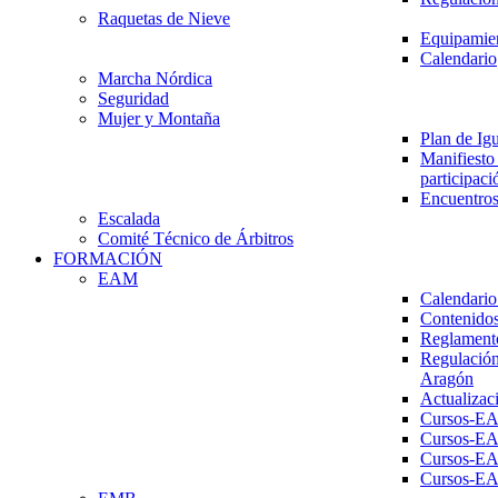
Raquetas de Nieve
Equipamien
Calendario
Marcha Nórdica
Seguridad
Mujer y Montaña
Plan de Ig
Manifiesto 
participaci
Encuentros
Escalada
Comité Técnico de Árbitros
FORMACIÓN
EAM
Calendario
Contenidos
Reglament
Regulación
Aragón
Actualizac
Cursos-E
Cursos-E
Cursos-E
Cursos-E