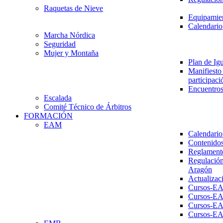
Raquetas de Nieve
Equipamien
Calendario
Marcha Nórdica
Seguridad
Mujer y Montaña
Plan de Ig
Manifiesto 
participaci
Encuentros
Escalada
Comité Técnico de Árbitros
FORMACIÓN
EAM
Calendario
Contenidos
Reglament
Regulación
Aragón
Actualizac
Cursos-E
Cursos-E
Cursos-E
Cursos-E