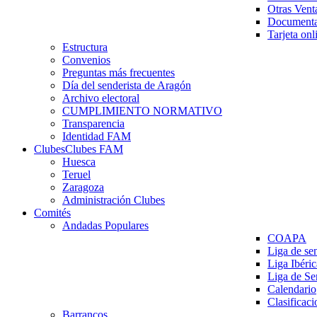
Otras Vent
Documenta
Tarjeta onl
Estructura
Convenios
Preguntas más frecuentes
Día del senderista de Aragón
Archivo electoral
CUMPLIMIENTO NORMATIVO
Transparencia
Identidad FAM
Clubes
Clubes FAM
Huesca
Teruel
Zaragoza
Administración Clubes
Comités
Andadas Populares
COAPA
Liga de se
Liga Ibéri
Liga de S
Calendario
Clasificaci
Barrancos