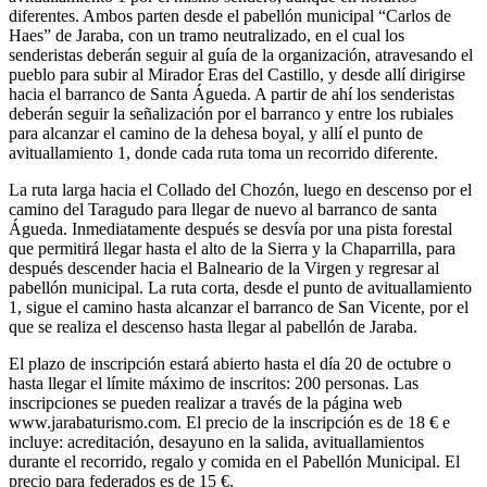
diferentes. Ambos parten desde el pabellón municipal “Carlos de
Haes” de Jaraba, con un tramo neutralizado, en el cual los
senderistas deberán seguir al guía de la organización, atravesando el
pueblo para subir al Mirador Eras del Castillo, y desde allí dirigirse
hacia el barranco de Santa Águeda. A partir de ahí los senderistas
deberán seguir la señalización por el barranco y entre los rubiales
para alcanzar el camino de la dehesa boyal, y allí el punto de
avituallamiento 1, donde cada ruta toma un recorrido diferente.
La ruta larga hacia el Collado del Chozón, luego en descenso por el
camino del Taragudo para llegar de nuevo al barranco de santa
Águeda. Inmediatamente después se desvía por una pista forestal
que permitirá llegar hasta el alto de la Sierra y la Chaparrilla, para
después descender hacia el Balneario de la Virgen y regresar al
pabellón municipal. La ruta corta, desde el punto de avituallamiento
1, sigue el camino hasta alcanzar el barranco de San Vicente, por el
que se realiza el descenso hasta llegar al pabellón de Jaraba.
El plazo de inscripción estará abierto hasta el día 20 de octubre o
hasta llegar el límite máximo de inscritos: 200 personas. Las
inscripciones se pueden realizar a través de la página web
www.jarabaturismo.com. El precio de la inscripción es de 18 € e
incluye: acreditación, desayuno en la salida, avituallamientos
durante el recorrido, regalo y comida en el Pabellón Municipal. El
precio para federados es de 15 €.