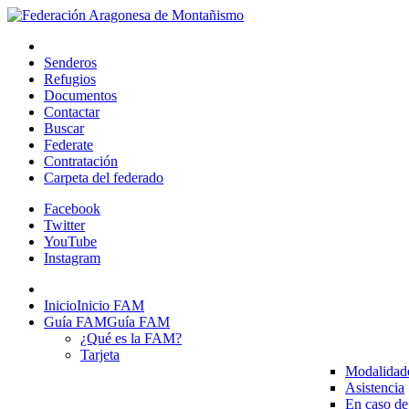
Senderos
Refugios
Documentos
Contactar
Buscar
Federate
Contratación
Carpeta del federado
Facebook
Twitter
YouTube
Instagram
Inicio
Inicio FAM
Guía FAM
Guía FAM
¿Qué es la FAM?
Tarjeta
Modalidad
Asistencia
En caso de