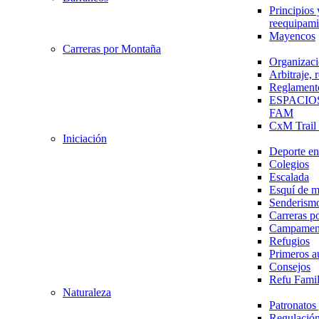
Principios 
reequipami
Mayencos
Carreras por Montaña
Organizaci
Arbitraje,
Reglament
ESPACIO
FAM
CxM Trai
Iniciación
Deporte en 
Colegios
Escalada
Esquí de 
Senderism
Carreras p
Campamen
Refugios
Primeros a
Consejos
Refu Fami
Naturaleza
Patronato
Regulación