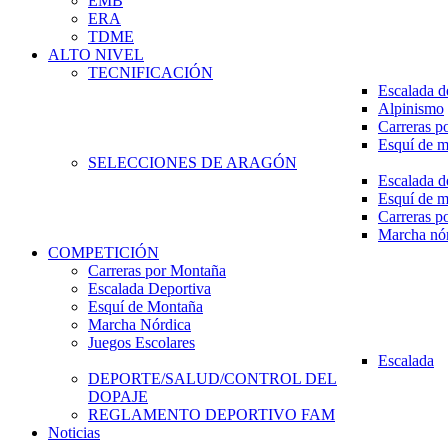
EMB
ERA
TDME
ALTO NIVEL
TECNIFICACIÓN
Escalada d
Alpinismo
Carreras p
Esquí de 
SELECCIONES DE ARAGÓN
Escalada d
Esquí de 
Carreras p
Marcha nó
COMPETICIÓN
Carreras por Montaña
Escalada Deportiva
Esquí de Montaña
Marcha Nórdica
Juegos Escolares
Escalada
DEPORTE/SALUD/CONTROL DEL
DOPAJE
REGLAMENTO DEPORTIVO FAM
Noticias