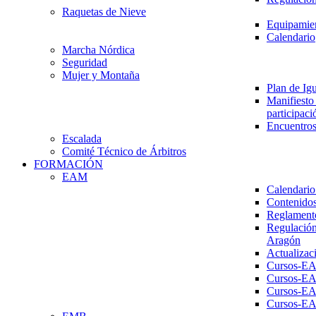
Raquetas de Nieve
Equipamien
Calendario
Marcha Nórdica
Seguridad
Mujer y Montaña
Plan de Ig
Manifiesto 
participaci
Encuentros
Escalada
Comité Técnico de Árbitros
FORMACIÓN
EAM
Calendario
Contenidos
Reglament
Regulación
Aragón
Actualizac
Cursos-E
Cursos-E
Cursos-E
Cursos-E