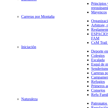
Principios 
reequipami
Mayencos
Carreras por Montaña
Organizaci
Arbitraje,
Reglament
ESPACIO
FAM
CxM Trai
Iniciación
Deporte en 
Colegios
Escalada
Esquí de 
Senderism
Carreras p
Campamen
Refugios
Primeros a
Consejos
Refu Fami
Naturaleza
Patronato
Regulación