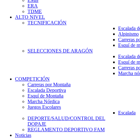
EMB
ERA
TDME
ALTO NIVEL
TECNIFICACIÓN
Escalada d
Alpinismo
Carreras p
Esquí de 
SELECCIONES DE ARAGÓN
Escalada d
Esquí de 
Carreras p
Marcha nó
COMPETICIÓN
Carreras por Montaña
Escalada Deportiva
Esquí de Montaña
Marcha Nórdica
Juegos Escolares
Escalada
DEPORTE/SALUD/CONTROL DEL
DOPAJE
REGLAMENTO DEPORTIVO FAM
Noticias