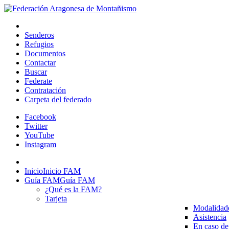
Senderos
Refugios
Documentos
Contactar
Buscar
Federate
Contratación
Carpeta del federado
Facebook
Twitter
YouTube
Instagram
Inicio
Inicio FAM
Guía FAM
Guía FAM
¿Qué es la FAM?
Tarjeta
Modalidad
Asistencia
En caso de