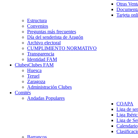
Otras Vent
Documenta
Tarjeta onl
Estructura
Convenios
Preguntas más frecuentes
Día del senderista de Aragón
Archivo electoral
CUMPLIMIENTO NORMATIVO
Transparencia
Identidad FAM
Clubes
Clubes FAM
Huesca
Teruel
Zaragoza
Administración Clubes
Comités
Andadas Populares
COAPA
Liga de se
Liga Ibéri
Liga de S
Calendario
Clasificaci
Barrancos