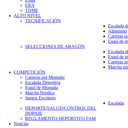
EMB
ERA
TDME
ALTO NIVEL
TECNIFICACIÓN
Escalada d
Alpinismo
Carreras p
Esquí de 
SELECCIONES DE ARAGÓN
Escalada d
Esquí de 
Carreras p
Marcha nó
COMPETICIÓN
Carreras por Montaña
Escalada Deportiva
Esquí de Montaña
Marcha Nórdica
Juegos Escolares
Escalada
DEPORTE/SALUD/CONTROL DEL
DOPAJE
REGLAMENTO DEPORTIVO FAM
Noticias