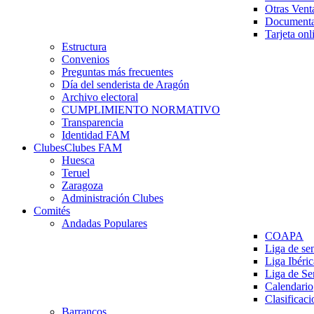
Otras Vent
Documenta
Tarjeta onl
Estructura
Convenios
Preguntas más frecuentes
Día del senderista de Aragón
Archivo electoral
CUMPLIMIENTO NORMATIVO
Transparencia
Identidad FAM
Clubes
Clubes FAM
Huesca
Teruel
Zaragoza
Administración Clubes
Comités
Andadas Populares
COAPA
Liga de se
Liga Ibéri
Liga de S
Calendario
Clasificaci
Barrancos