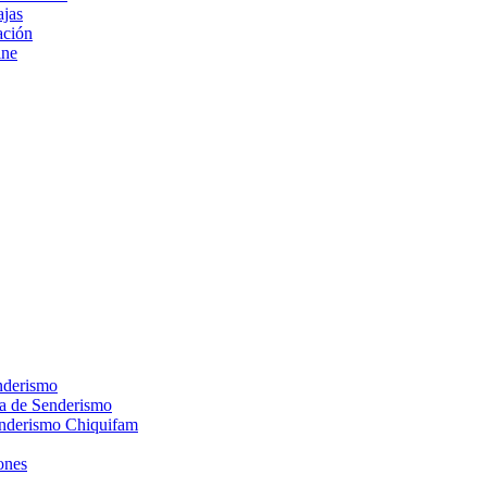
ajas
ción
ine
nderismo
ca de Senderismo
enderismo Chiquifam
ones