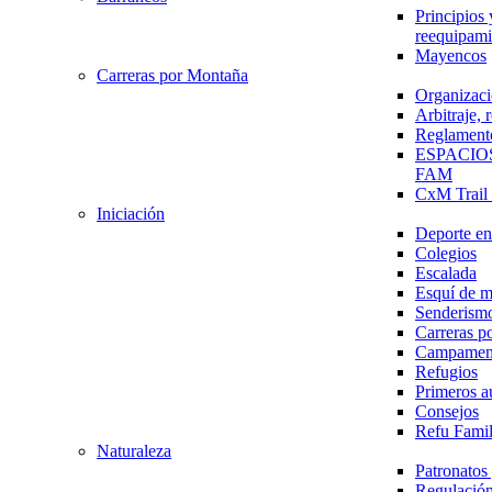
Principios 
reequipami
Mayencos
Carreras por Montaña
Organizaci
Arbitraje,
Reglament
ESPACIO
FAM
CxM Trai
Iniciación
Deporte en 
Colegios
Escalada
Esquí de 
Senderism
Carreras p
Campamen
Refugios
Primeros a
Consejos
Refu Fami
Naturaleza
Patronato
Regulación