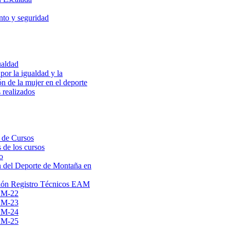
to y seguridad
ualdad
por la igualdad y la
ón de la mujer en el deporte
 realizados
 de Cursos
 de los cursos
o
 del Deporte de Montaña en
ión Registro Técnicos EAM
AM-22
AM-23
AM-24
AM-25