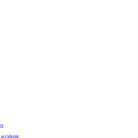
es
 accidente