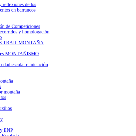
y reflexiones de los
entos en barrancos
ón de Competiciones
 recorridos y homologación
o
S TRAIL MONTAÑA
l es MONTAÑISMO
edad escolar e iniciación
montaña
o
or montaña
tos
uxilios
ly
s y ENP
 Escalada