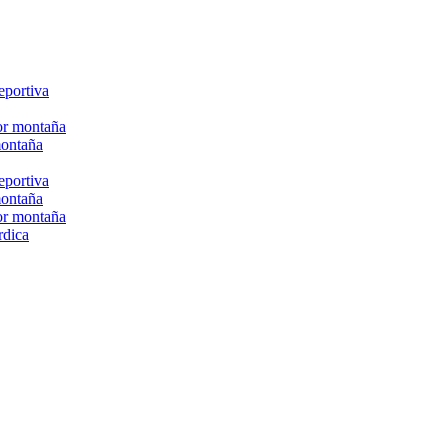
eportiva
or montaña
montaña
eportiva
montaña
or montaña
rdica