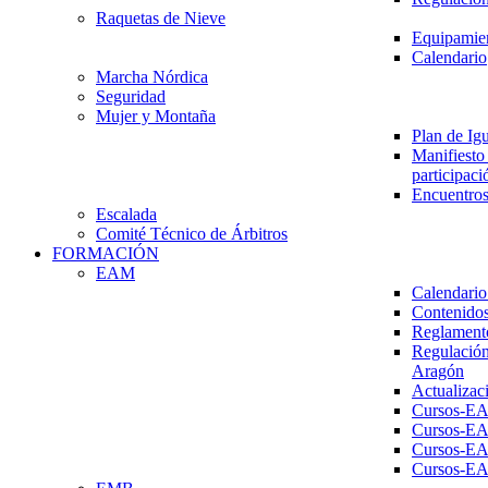
Raquetas de Nieve
Equipamien
Calendario
Marcha Nórdica
Seguridad
Mujer y Montaña
Plan de Ig
Manifiesto 
participaci
Encuentros
Escalada
Comité Técnico de Árbitros
FORMACIÓN
EAM
Calendario
Contenidos
Reglament
Regulación
Aragón
Actualizac
Cursos-E
Cursos-E
Cursos-E
Cursos-E