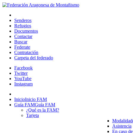
Senderos
Refugios
Documentos
Contactar
Buscar
Federate
Contratación
Carpeta del federado
Facebook
Twitter
YouTube
Instagram
Inicio
Inicio FAM
Guía FAM
Guía FAM
¿Qué es la FAM?
Tarjeta
Modalidad
Asistencia
En caso de