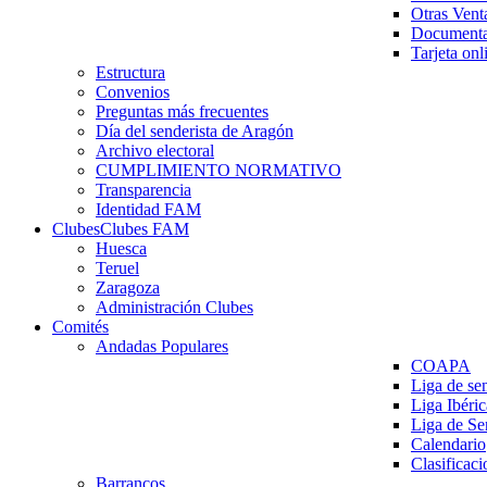
Otras Vent
Documenta
Tarjeta onl
Estructura
Convenios
Preguntas más frecuentes
Día del senderista de Aragón
Archivo electoral
CUMPLIMIENTO NORMATIVO
Transparencia
Identidad FAM
Clubes
Clubes FAM
Huesca
Teruel
Zaragoza
Administración Clubes
Comités
Andadas Populares
COAPA
Liga de se
Liga Ibéri
Liga de S
Calendario
Clasificaci
Barrancos