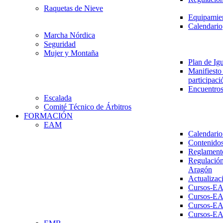
Raquetas de Nieve
Equipamien
Calendario
Marcha Nórdica
Seguridad
Mujer y Montaña
Plan de Ig
Manifiesto 
participaci
Encuentros
Escalada
Comité Técnico de Árbitros
FORMACIÓN
EAM
Calendario
Contenidos
Reglament
Regulación
Aragón
Actualizac
Cursos-E
Cursos-E
Cursos-E
Cursos-E