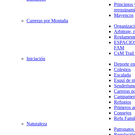
Principios 
reequipami
Mayencos
Carreras por Montaña
Organizaci
Arbitraje,
Reglament
ESPACIO
FAM
CxM Trai
Iniciación
Deporte en 
Colegios
Escalada
Esquí de 
Senderism
Carreras p
Campamen
Refugios
Primeros a
Consejos
Refu Fami
Naturaleza
Patronato
Regulación