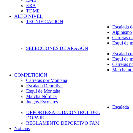
EMB
ERA
TDME
ALTO NIVEL
TECNIFICACIÓN
Escalada d
Alpinismo
Carreras p
Esquí de 
SELECCIONES DE ARAGÓN
Escalada d
Esquí de 
Carreras p
Marcha nó
COMPETICIÓN
Carreras por Montaña
Escalada Deportiva
Esquí de Montaña
Marcha Nórdica
Juegos Escolares
Escalada
DEPORTE/SALUD/CONTROL DEL
DOPAJE
REGLAMENTO DEPORTIVO FAM
Noticias