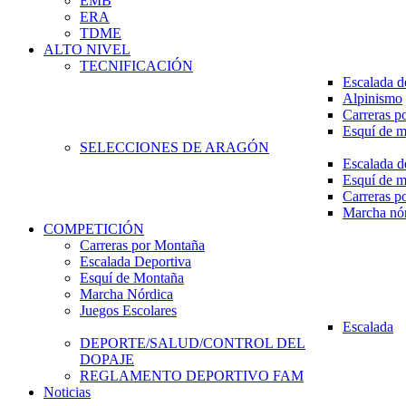
EMB
ERA
TDME
ALTO NIVEL
TECNIFICACIÓN
Escalada d
Alpinismo
Carreras p
Esquí de 
SELECCIONES DE ARAGÓN
Escalada d
Esquí de 
Carreras p
Marcha nó
COMPETICIÓN
Carreras por Montaña
Escalada Deportiva
Esquí de Montaña
Marcha Nórdica
Juegos Escolares
Escalada
DEPORTE/SALUD/CONTROL DEL
DOPAJE
REGLAMENTO DEPORTIVO FAM
Noticias