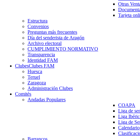
Otras Vent
Documenta
Tarjeta onl
Estructura
Convenios
Preguntas más frecuentes
Día del senderista de Aragón
Archivo electoral
CUMPLIMIENTO NORMATIVO
Transparencia
Identidad FAM
Clubes
Clubes FAM
Huesca
Teruel
Zaragoza
Administración Clubes
Comités
Andadas Populares
COAPA
Liga de se
Liga Ibéri
Liga de S
Calendario
Clasificaci
Barrancos