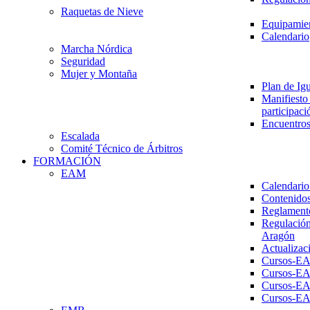
Raquetas de Nieve
Equipamien
Calendario
Marcha Nórdica
Seguridad
Mujer y Montaña
Plan de Ig
Manifiesto 
participaci
Encuentros
Escalada
Comité Técnico de Árbitros
FORMACIÓN
EAM
Calendario
Contenidos
Reglament
Regulación
Aragón
Actualizac
Cursos-E
Cursos-E
Cursos-E
Cursos-E