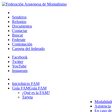
Senderos
Refugios
Documentos
Contactar
Buscar
Federate
Contratación
Carpeta del federado
Facebook
Twitter
YouTube
Instagram
Inicio
Inicio FAM
Guía FAM
Guía FAM
¿Qué es la FAM?
Tarjeta
Modalidad
Asistencia
En caso de