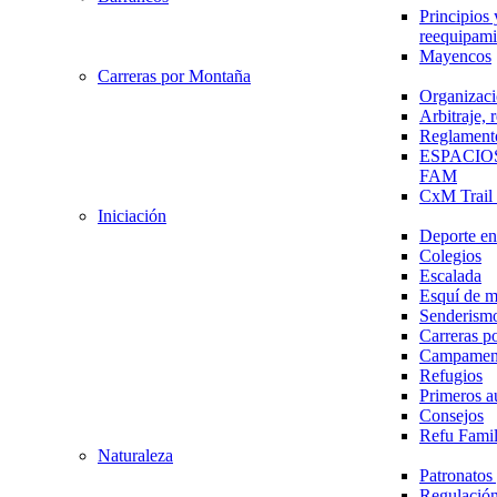
Principios 
reequipami
Mayencos
Carreras por Montaña
Organizaci
Arbitraje,
Reglament
ESPACIO
FAM
CxM Trai
Iniciación
Deporte en 
Colegios
Escalada
Esquí de 
Senderism
Carreras p
Campamen
Refugios
Primeros a
Consejos
Refu Fami
Naturaleza
Patronato
Regulación