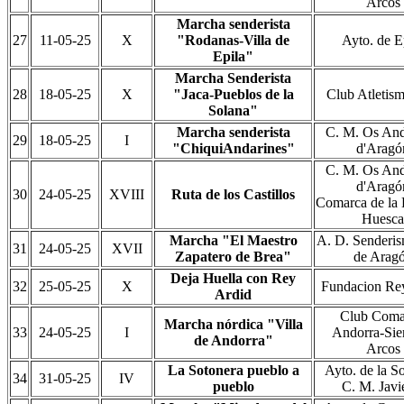
Arcos
Marcha senderista
27
11-05-25
X
"Rodanas-Villa de
Ayto. de E
Epila"
Marcha Senderista
28
18-05-25
X
"Jaca-Pueblos de la
Club Atletism
Solana"
Marcha senderista
C. M. Os And
29
18-05-25
I
"ChiquiAndarines"
d'Aragó
C. M. Os And
d'Aragó
30
24-05-25
XVIII
Ruta de los Castillos
Comarca de la
Huesca
Marcha "El Maestro
A. D. Senderi
31
24-05-25
XVII
Zapatero de Brea"
de Arag
Deja Huella con Rey
32
25-05-25
X
Fundacion Re
Ardid
Club Coma
Marcha nórdica "Villa
33
24-05-25
I
Andorra-Sier
de Andorra"
Arcos
La Sotonera pueblo a
Ayto. de la S
34
31-05-25
IV
pueblo
C. M. Javi