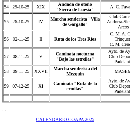
Andada de otoño
54
25-10-25
XIX
A. C. Fay
"Sierra de Luesia"
Club Coma
Marcha senderista "Villa
55
26-10-25
IV
Andorra-Sier
de Gargallo"
Arcos
C. M. A. 
56
02-11-25
II
Ruta de los Tres Ríos
Trinquet
C. M. Cen
Ayto. de A
Caminata nocturna
57
08-11-25
V
Club Depor
"Bajo las estrellas"
Padelan
Marcha senderista del
58
09-11-25
XXVII
MASE
Mezquin
Ayto. de A
Caminata "Ruta de la
59
07-12-25
XI
Club Depor
ermitas"
Padelan
...
CALENDARIO COAPA 2025