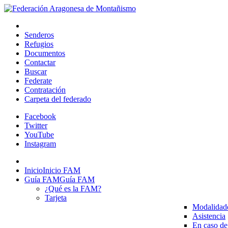
Senderos
Refugios
Documentos
Contactar
Buscar
Federate
Contratación
Carpeta del federado
Facebook
Twitter
YouTube
Instagram
Inicio
Inicio FAM
Guía FAM
Guía FAM
¿Qué es la FAM?
Tarjeta
Modalidad
Asistencia
En caso de