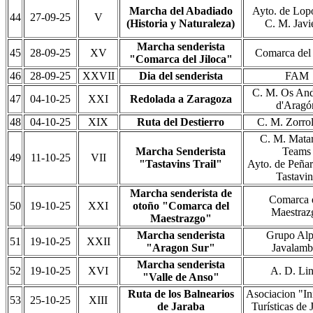
Marcha del Abadiado
Ayto. de Lop
44
27-09-25
V
(Historia y Naturaleza)
C. M. Javi
Marcha senderista
45
28-09-25
XV
Comarca del 
"Comarca del Jiloca"
46
28-09-25
XXVII
Dia del senderista
FAM
C. M. Os And
47
04-10-25
XXI
Redolada a Zaragoza
d'Aragó
48
04-10-25
XIX
Ruta del Destierro
C. M. Zorro
C. M. Mata
Marcha Senderista
Teams
49
11-10-25
VII
"Tastavins Trail"
Ayto. de Peñar
Tastavin
Marcha senderista de
Comarca 
50
19-10-25
XXI
otoño "Comarca del
Maestraz
Maestrazgo"
Marcha senderista
Grupo Alp
51
19-10-25
XXII
"Aragon Sur"
Javalamb
Marcha senderista
52
19-10-25
XVI
A. D. Li
"Valle de Anso"
Ruta de los Balnearios
Asociacion "Ini
53
25-10-25
XIII
de Jaraba
Turísticas de 