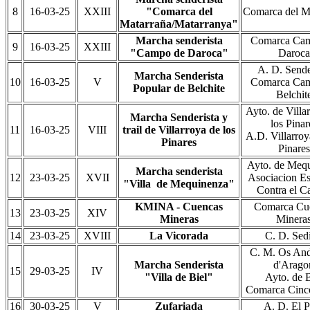
8
16-03-25
XXIII
"Comarca del
Comarca del M
Matarraña/Matarranya"
Marcha senderista
Comarca Ca
9
16-03-25
XXIII
"Campo de Daroca"
Daroca
A. D. Sende
Marcha Senderista
10
16-03-25
V
Comarca Ca
Popular de Belchite
Belchit
Ayto. de Villa
Marcha Senderista y
los Pinar
11
16-03-25
VIII
trail de Villarroya de los
A.D. Villarroy
Pinares
Pinares
Ayto. de Meq
Marcha senderista
12
23-03-25
XVII
Asociacion E
"Villa de Mequinenza"
Contra el C
KMINA - Cuencas
Comarca Cu
13
23-03-25
XIV
Mineras
Minera
14
23-03-25
XVIII
La Vicorada
C. D. Sedi
C. M. Os And
Marcha Senderista
d'Arago
15
29-03-25
IV
"Villa de Biel"
Ayto. de B
Comarca Cinco
16
30-03-25
V
Zufariada
A. D. El P