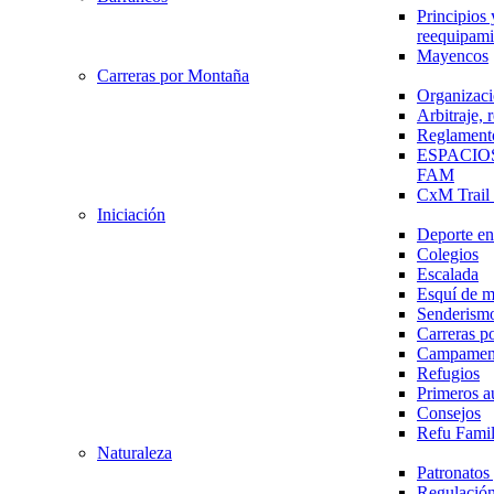
Principios 
reequipami
Mayencos
Carreras por Montaña
Organizaci
Arbitraje,
Reglament
ESPACIO
FAM
CxM Trai
Iniciación
Deporte en 
Colegios
Escalada
Esquí de 
Senderism
Carreras p
Campamen
Refugios
Primeros a
Consejos
Refu Fami
Naturaleza
Patronato
Regulación