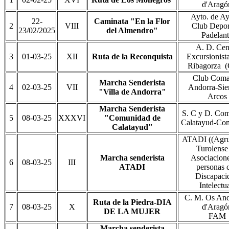
d'Aragó
Ayto. de A
22-
Caminata "En la Flor
2
VIII
Club Depor
23/02/2025
del Almendro"
Padelan
A. D. Cen
3
01-03-25
XII
Ruta de la Reconquista
Excursionista
Ribagorza 
Club Coma
Marcha Senderista
4
02-03-25
VII
Andorra-Sier
"Villa de Andorra"
Arcos
Marcha Senderista
S. C y D. Co
5
08-03-25
XXXVI
"Comunidad de
Calatayud-Co
Calatayud"
ATADI ((Agru
Turolense
Marcha senderista
Asociacion
6
08-03-25
III
ATADI
personas 
Discapaci
Intelectua
C. M. Os And
Ruta de la Piedra-DIA
7
08-03-25
X
d'Aragó
DE LA MUJER
FAM
Marcha senderista