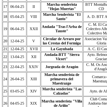
Marcha senderista
BTT Montalba
17
06-04-25
II
"Hojas Muertas"
CD
Marcha Senderista "El
18
05-04-25
VIII
A. D. BTT A
Santo"
C. M. El Ca
Andada "Tras l'Arba de
19
06-04-25
XXII
Colectivo Alb
Tauste"
Colectivo Ma
Circular de Arraro por
Asociacion Val
20
12-04-25
V
las Crestas del Formiga
Gloria
21
12-04-25
XVII
La Gayubada
A. C. El Cast
Andada-BTT "Sierra
Ayto. Belmo
22
13-04-25
XII
Vicort"
Gracia
C. M. Os And
23
22-04-25
XXIV
Jorgeada de Aragón
d'Aragó
Marcha senderista de
Comarca 
24
26-04-25
XIII
primavera del
Maestraz
Maestrazgo
Marcha senderista "Las
25
03-05-25
XIV
Ayto. de Al
Calzadas"
Club Coma
Marcha senderista "Villa
26
04-05-25
XIX
Andorra-Sier
de Ariño"