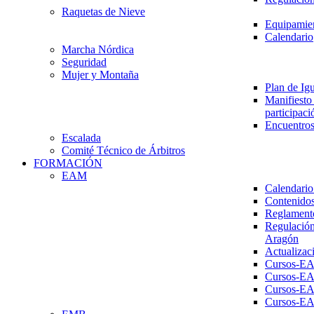
Raquetas de Nieve
Equipamien
Calendario
Marcha Nórdica
Seguridad
Mujer y Montaña
Plan de Ig
Manifiesto 
participaci
Encuentros
Escalada
Comité Técnico de Árbitros
FORMACIÓN
EAM
Calendario
Contenidos
Reglament
Regulación
Aragón
Actualizac
Cursos-E
Cursos-E
Cursos-E
Cursos-E