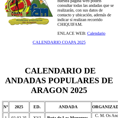
nuestra página web podéis
consultar todas las andadas que se
realizarán, con sus datos de
contacto y ubicación, además de
indicar si realizan recorrido
CHIQUIFAM.
ENLACE WEB:
Calendario
CALENDARIO COAPA 2025
CALENDARIO DE
ANDADAS POPULARES DE
ARAGON 2025
Nº
2025
ED.
ANDADA
ORGANIZAD
C. M. Os And
1
02-02-25
XVI
Ruta de Los Monegros