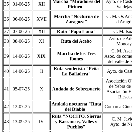
Marcha "Miradores del
Ayto. de Cast
35
01-06-25
XII
Pirineo"
Valdejas
Marcha "Nocturna de
C. M. Os And
36
06-06-25
XVII
Zaragoza"
d'Aragó
37
07-06-25
XII
Ruta "Papa Luna"
C. M. Isu
Ayto. de Añ
38
08-06-25
XI
Ruta del Acebo
Moncay
C. M. Asa
Marcha de los Tres
39
14-06-25
XIX
Asoc. de come
Ibones
del valle de
Ruta senderista "Peña
40
14-06-25
II
Ayto. de Cast
La Bailadera"
Asociación O
de Yebra de
41
05-07-25
X
Andada de Sobrepuerto
Asociación Er
Biesca
Andada nocturna "Ruta
42
12-07-25
Comarca Cinco
del Diablo"
Ruta "NOCITO. Sierras
C. M. Javi
43
13-09-25
IV
y Barrancos, Valles y
Ayto. de N
Pueblos"