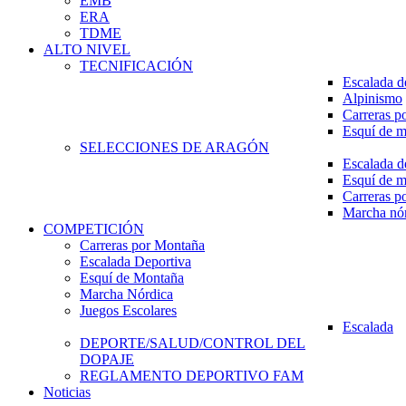
EMB
ERA
TDME
ALTO NIVEL
TECNIFICACIÓN
Escalada d
Alpinismo
Carreras p
Esquí de 
SELECCIONES DE ARAGÓN
Escalada d
Esquí de 
Carreras p
Marcha nó
COMPETICIÓN
Carreras por Montaña
Escalada Deportiva
Esquí de Montaña
Marcha Nórdica
Juegos Escolares
Escalada
DEPORTE/SALUD/CONTROL DEL
DOPAJE
REGLAMENTO DEPORTIVO FAM
Noticias