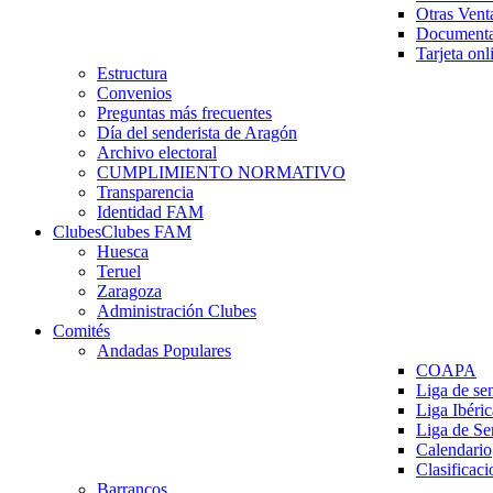
Otras Vent
Documenta
Tarjeta onl
Estructura
Convenios
Preguntas más frecuentes
Día del senderista de Aragón
Archivo electoral
CUMPLIMIENTO NORMATIVO
Transparencia
Identidad FAM
Clubes
Clubes FAM
Huesca
Teruel
Zaragoza
Administración Clubes
Comités
Andadas Populares
COAPA
Liga de se
Liga Ibéri
Liga de S
Calendario
Clasificaci
Barrancos