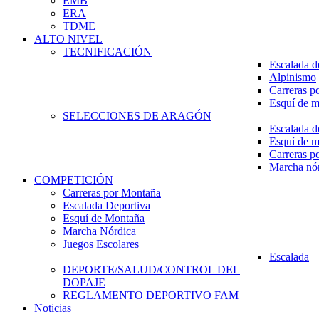
EMB
ERA
TDME
ALTO NIVEL
TECNIFICACIÓN
Escalada d
Alpinismo
Carreras p
Esquí de 
SELECCIONES DE ARAGÓN
Escalada d
Esquí de 
Carreras p
Marcha nó
COMPETICIÓN
Carreras por Montaña
Escalada Deportiva
Esquí de Montaña
Marcha Nórdica
Juegos Escolares
Escalada
DEPORTE/SALUD/CONTROL DEL
DOPAJE
REGLAMENTO DEPORTIVO FAM
Noticias