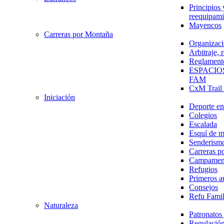
Principios 
reequipami
Mayencos
Carreras por Montaña
Organizaci
Arbitraje,
Reglament
ESPACIO
FAM
CxM Trai
Iniciación
Deporte en 
Colegios
Escalada
Esquí de 
Senderism
Carreras p
Campamen
Refugios
Primeros a
Consejos
Refu Fami
Naturaleza
Patronato
Regulación