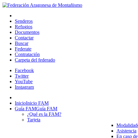
Senderos
Refugios
Documentos
Contactar
Buscar
Federate
Contratación
Carpeta del federado
Facebook
Twitter
YouTube
Instagram
Inicio
Inicio FAM
Guía FAM
Guía FAM
¿Qué es la FAM?
Tarjeta
Modalidad
Asistencia
En caso de