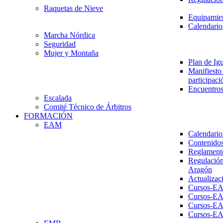
Raquetas de Nieve
Equipamien
Calendario
Marcha Nórdica
Seguridad
Mujer y Montaña
Plan de Ig
Manifiesto 
participaci
Encuentros
Escalada
Comité Técnico de Árbitros
FORMACIÓN
EAM
Calendario
Contenidos
Reglament
Regulación
Aragón
Actualizac
Cursos-E
Cursos-E
Cursos-E
Cursos-E