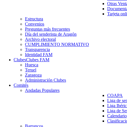
Otras Vent
Documenta
Tarjeta onl
Estructura
Convenios
Preguntas más frecuentes
Día del senderista de Aragón
Archivo electoral
CUMPLIMIENTO NORMATIVO
Transparencia
Identidad FAM
Clubes
Clubes FAM
Huesca
Teruel
Zaragoza
Administración Clubes
Comités
Andadas Populares
COAPA
Liga de se
Liga Ibéri
Liga de S
Calendario
Clasificaci
Barrancos