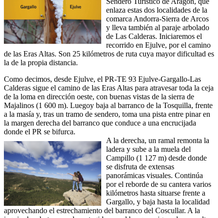
Sendero Turístico de Aragón, que
enlaza estas dos localidades de la
comarca Andorra-Sierra de Arcos
y lleva también al paraje arbolado
de Las Calderas. Iniciaremos el
recorrido en Ejulve, por el camino
de las Eras Altas. Son 25 kilómetros de ruta cuya mayor dificultad es
la de la propia distancia.
Como decimos, desde Ejulve, el PR-TE 93 Ejulve-Gargallo-Las
Calderas sigue el camino de las Eras Altas para atravesar toda la ceja
de la loma en dirección oeste, con buenas vistas de la sierra de
Majalinos (1 600 m). Luegoy baja al barranco de la Tosquilla, frente
a la masía y, tras un tramo de sendero, toma una pista entre pinar en
la margen derecha del barranco que conduce a una encrucijada
donde el PR se bifurca.
A la derecha, un ramal remonta la
ladera y sube a la muela del
Campillo (1 127 m) desde donde
se disfruta de extensas
panorámicas visuales. Continúa
por el reborde de su cantera varios
kilómetros hasta situarse frente a
Gargallo, y baja hasta la localidad
aprovechando el estrechamiento del barranco del Coscullar. A la