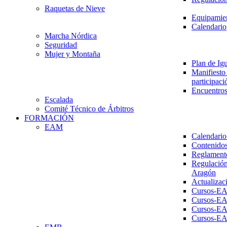
Raquetas de Nieve
Equipamien
Calendario
Marcha Nórdica
Seguridad
Mujer y Montaña
Plan de Ig
Manifiesto 
participaci
Encuentros
Escalada
Comité Técnico de Árbitros
FORMACIÓN
EAM
Calendario
Contenidos
Reglament
Regulación
Aragón
Actualizac
Cursos-E
Cursos-E
Cursos-E
Cursos-E