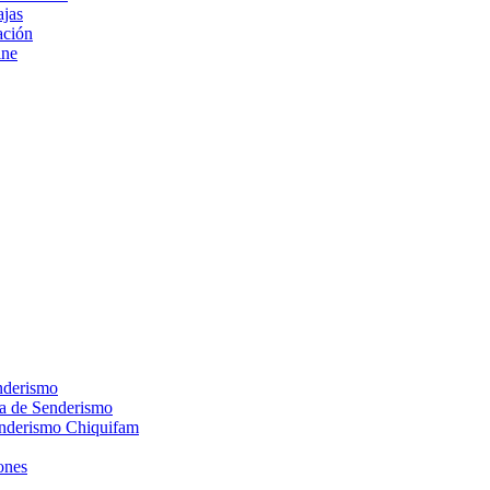
ajas
ción
ine
nderismo
ca de Senderismo
enderismo Chiquifam
ones