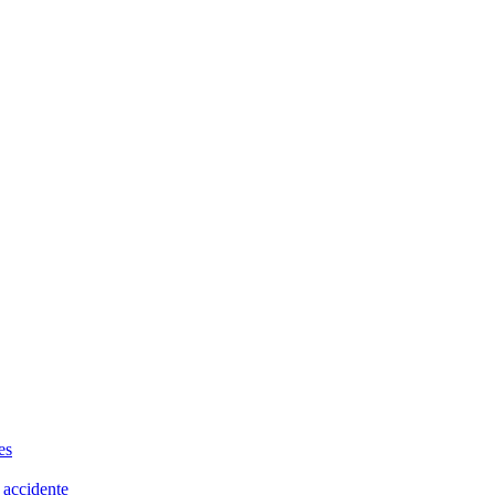
es
 accidente