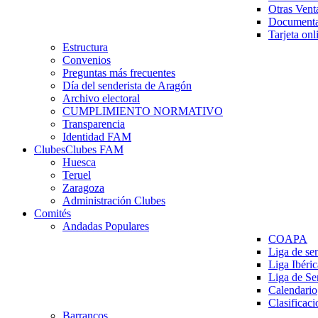
Otras Vent
Documenta
Tarjeta onl
Estructura
Convenios
Preguntas más frecuentes
Día del senderista de Aragón
Archivo electoral
CUMPLIMIENTO NORMATIVO
Transparencia
Identidad FAM
Clubes
Clubes FAM
Huesca
Teruel
Zaragoza
Administración Clubes
Comités
Andadas Populares
COAPA
Liga de se
Liga Ibéri
Liga de S
Calendario
Clasificaci
Barrancos