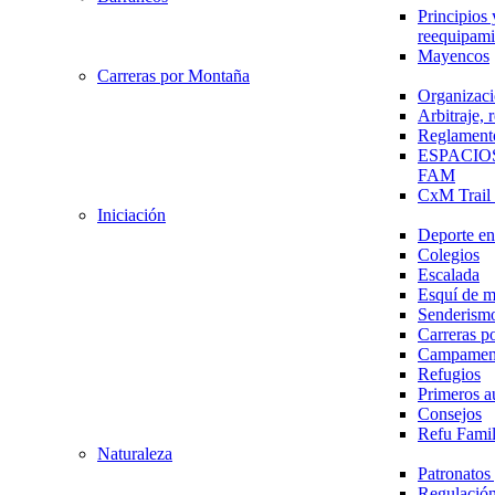
Principios 
reequipami
Mayencos
Carreras por Montaña
Organizaci
Arbitraje,
Reglament
ESPACIO
FAM
CxM Trai
Iniciación
Deporte en 
Colegios
Escalada
Esquí de 
Senderism
Carreras p
Campamen
Refugios
Primeros a
Consejos
Refu Fami
Naturaleza
Patronato
Regulación