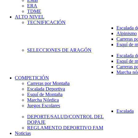
EMB
ERA
TDME
ALTO NIVEL
TECNIFICACIÓN
Escalada d
Alpinismo
Carreras p
Esquí de 
SELECCIONES DE ARAGÓN
Escalada d
Esquí de 
Carreras p
Marcha nó
COMPETICIÓN
Carreras por Montaña
Escalada Deportiva
Esquí de Montaña
Marcha Nórdica
Juegos Escolares
Escalada
DEPORTE/SALUD/CONTROL DEL
DOPAJE
REGLAMENTO DEPORTIVO FAM
Noticias