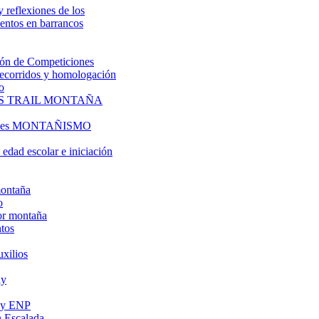
y reflexiones de los
entos en barrancos
ón de Competiciones
 recorridos y homologación
o
S TRAIL MONTAÑA
l es MONTAÑISMO
edad escolar e iniciación
montaña
o
or montaña
tos
uxilios
ly
s y ENP
 Escalada