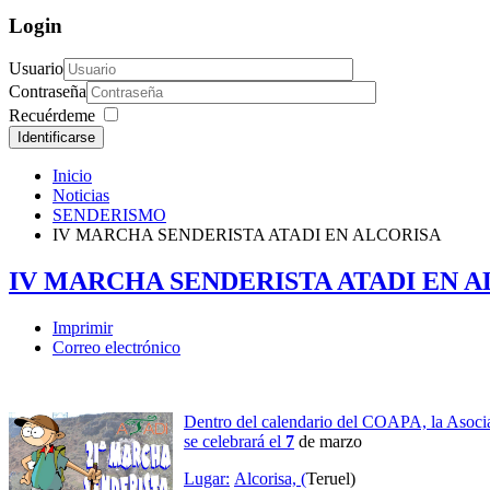
Login
Usuario
Contraseña
Recuérdeme
Identificarse
Inicio
Noticias
SENDERISMO
IV MARCHA SENDERISTA ATADI EN ALCORISA
IV MARCHA SENDERISTA ATADI EN 
Imprimir
Correo electrónico
D
entro del calendario del COAPA, la Asocia
se celebrará el
7
de marzo
Lugar:
Alcorisa, (
Teruel)