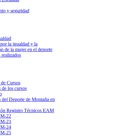
to y seguridad
ualdad
por la igualdad y la
ón de la mujer en el deporte
 realizados
 de Cursos
 de los cursos
o
 del Deporte de Montaña en
ión Registro Técnicos EAM
AM-22
AM-23
AM-24
AM-25