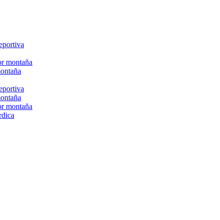
eportiva
or montaña
montaña
eportiva
montaña
or montaña
rdica