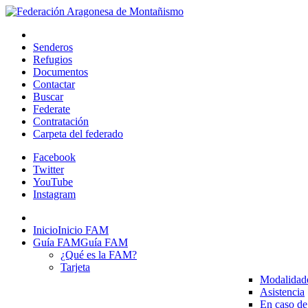
Senderos
Refugios
Documentos
Contactar
Buscar
Federate
Contratación
Carpeta del federado
Facebook
Twitter
YouTube
Instagram
Inicio
Inicio FAM
Guía FAM
Guía FAM
¿Qué es la FAM?
Tarjeta
Modalidad
Asistencia
En caso de