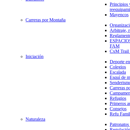
Principios 
reequipami
Mayencos
Carreras por Montaña
Organizaci
Arbitraje,
Reglament
ESPACIO
FAM
CxM Trai
Iniciación
Deporte en 
Colegios
Escalada
Esquí de 
Senderism
Carreras p
Campamen
Refugios
Primeros a
Consejos
Refu Fami
Naturaleza
Patronato
Regulación