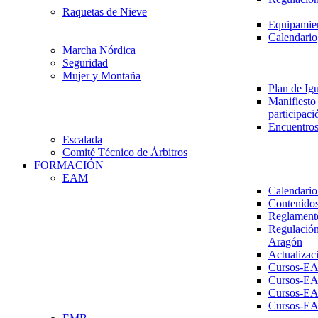
Raquetas de Nieve
Equipamien
Calendario
Marcha Nórdica
Seguridad
Mujer y Montaña
Plan de Ig
Manifiesto 
participaci
Encuentros
Escalada
Comité Técnico de Árbitros
FORMACIÓN
EAM
Calendario
Contenidos
Reglament
Regulación
Aragón
Actualizac
Cursos-E
Cursos-E
Cursos-E
Cursos-E