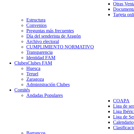
Otras Vent
Documenta
Tarjeta onl
Estructura
Convenios
Preguntas más frecuentes
Día del senderista de Aragón
Archivo electoral
CUMPLIMIENTO NORMATIVO
Transparencia
Identidad FAM
Clubes
Clubes FAM
Huesca
Teruel
Zaragoza
Administración Clubes
Comités
Andadas Populares
COAPA
Liga de se
Liga Ibéri
Liga de S
Calendario
Clasificaci
Barrancos