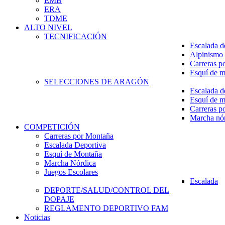
EMB
ERA
TDME
ALTO NIVEL
TECNIFICACIÓN
Escalada d
Alpinismo
Carreras p
Esquí de 
SELECCIONES DE ARAGÓN
Escalada d
Esquí de 
Carreras p
Marcha nó
COMPETICIÓN
Carreras por Montaña
Escalada Deportiva
Esquí de Montaña
Marcha Nórdica
Juegos Escolares
Escalada
DEPORTE/SALUD/CONTROL DEL
DOPAJE
REGLAMENTO DEPORTIVO FAM
Noticias