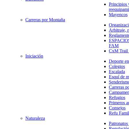
Principios 
reequipami
Mayencos
Carreras por Montaña
Organizaci
Arbitraje,
Reglament
ESPACIO
FAM
CxM Trai
Iniciación
Deporte en 
Colegios
Escalada
Esquí de 
Senderism
Carreras p
Campamen
Refugios
Primeros a
Consejos
Refu Fami
Naturaleza
Patronato
Regulación