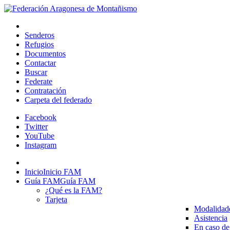
Senderos
Refugios
Documentos
Contactar
Buscar
Federate
Contratación
Carpeta del federado
Facebook
Twitter
YouTube
Instagram
Inicio
Inicio FAM
Guía FAM
Guía FAM
¿Qué es la FAM?
Tarjeta
Modalidad
Asistencia
En caso de