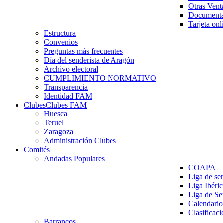
Otras Vent
Documenta
Tarjeta onl
Estructura
Convenios
Preguntas más frecuentes
Día del senderista de Aragón
Archivo electoral
CUMPLIMIENTO NORMATIVO
Transparencia
Identidad FAM
Clubes
Clubes FAM
Huesca
Teruel
Zaragoza
Administración Clubes
Comités
Andadas Populares
COAPA
Liga de se
Liga Ibéri
Liga de S
Calendario
Clasificaci
Barrancos