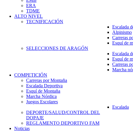
EMB
ERA
TDME
ALTO NIVEL
TECNIFICACIÓN
Escalada d
Alpinismo
Carreras p
Esquí de 
SELECCIONES DE ARAGÓN
Escalada d
Esquí de 
Carreras p
Marcha nó
COMPETICIÓN
Carreras por Montaña
Escalada Deportiva
Esquí de Montaña
Marcha Nórdica
Juegos Escolares
Escalada
DEPORTE/SALUD/CONTROL DEL
DOPAJE
REGLAMENTO DEPORTIVO FAM
Noticias