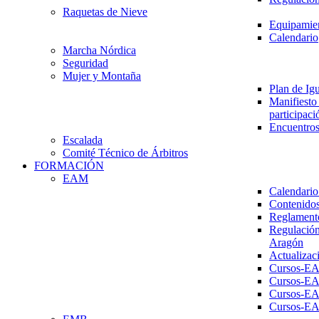
Raquetas de Nieve
Equipamien
Calendario
Marcha Nórdica
Seguridad
Mujer y Montaña
Plan de Ig
Manifiesto 
participaci
Encuentros
Escalada
Comité Técnico de Árbitros
FORMACIÓN
EAM
Calendario
Contenidos
Reglament
Regulación
Aragón
Actualizac
Cursos-E
Cursos-E
Cursos-E
Cursos-E