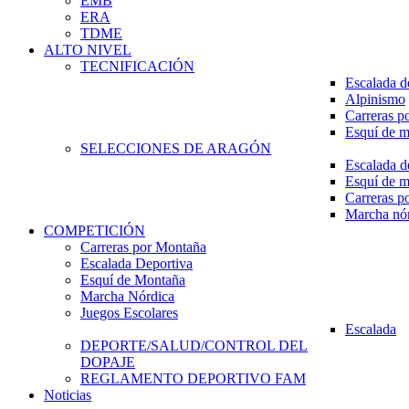
EMB
ERA
TDME
ALTO NIVEL
TECNIFICACIÓN
Escalada d
Alpinismo
Carreras p
Esquí de 
SELECCIONES DE ARAGÓN
Escalada d
Esquí de 
Carreras p
Marcha nó
COMPETICIÓN
Carreras por Montaña
Escalada Deportiva
Esquí de Montaña
Marcha Nórdica
Juegos Escolares
Escalada
DEPORTE/SALUD/CONTROL DEL
DOPAJE
REGLAMENTO DEPORTIVO FAM
Noticias