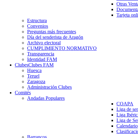
Otras Vent
Documenta
Tarjeta onl
Estructura
Convenios
Preguntas más frecuentes
Día del senderista de Aragón
Archivo electoral
CUMPLIMIENTO NORMATIVO
Transparencia
Identidad FAM
Clubes
Clubes FAM
Huesca
Teruel
Zaragoza
Administración Clubes
Comités
Andadas Populares
COAPA
Liga de se
Liga Ibéri
Liga de S
Calendario
Clasificaci
Barrancos