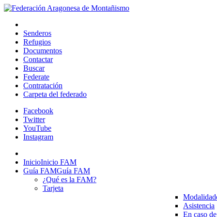
Senderos
Refugios
Documentos
Contactar
Buscar
Federate
Contratación
Carpeta del federado
Facebook
Twitter
YouTube
Instagram
Inicio
Inicio FAM
Guía FAM
Guía FAM
¿Qué es la FAM?
Tarjeta
Modalidad
Asistencia
En caso de