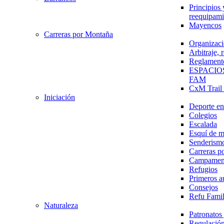
Principios 
reequipami
Mayencos
Carreras por Montaña
Organizaci
Arbitraje,
Reglament
ESPACIO
FAM
CxM Trai
Iniciación
Deporte en 
Colegios
Escalada
Esquí de 
Senderism
Carreras p
Campamen
Refugios
Primeros a
Consejos
Refu Fami
Naturaleza
Patronato
Regulación