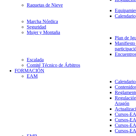
Raquetas de Nieve
Equipamien
Calendario
Marcha Nórdica
Seguridad
Mujer y Montaña
Plan de Ig
Manifiesto 
participaci
Encuentros
Escalada
Comité Técnico de Árbitros
FORMACIÓN
EAM
Calendario
Contenidos
Reglament
Regulación
Aragón
Actualizac
Cursos-E
Cursos-E
Cursos-E
Cursos-E