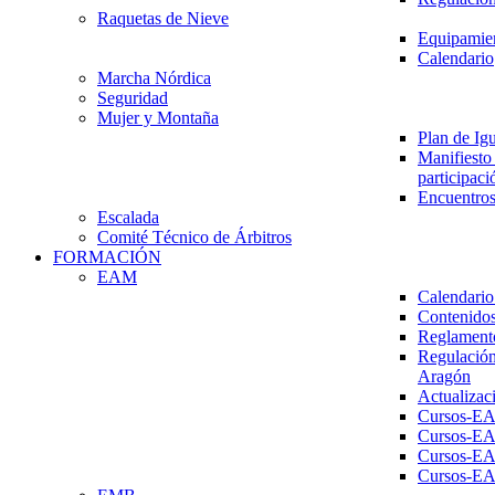
Raquetas de Nieve
Equipamien
Calendario
Marcha Nórdica
Seguridad
Mujer y Montaña
Plan de Ig
Manifiesto 
participaci
Encuentros
Escalada
Comité Técnico de Árbitros
FORMACIÓN
EAM
Calendario
Contenidos
Reglament
Regulación
Aragón
Actualizac
Cursos-E
Cursos-E
Cursos-E
Cursos-E