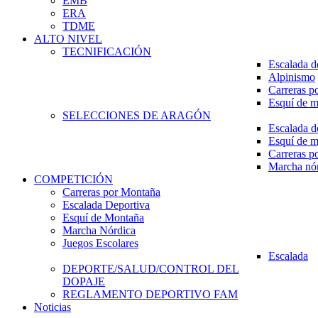
EMB
ERA
TDME
ALTO NIVEL
TECNIFICACIÓN
Escalada d
Alpinismo
Carreras p
Esquí de 
SELECCIONES DE ARAGÓN
Escalada d
Esquí de 
Carreras p
Marcha nó
COMPETICIÓN
Carreras por Montaña
Escalada Deportiva
Esquí de Montaña
Marcha Nórdica
Juegos Escolares
Escalada
DEPORTE/SALUD/CONTROL DEL
DOPAJE
REGLAMENTO DEPORTIVO FAM
Noticias