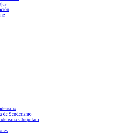
ajas
ción
ine
nderismo
ca de Senderismo
enderismo Chiquifam
ones