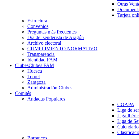
Otras Vent
Documenta
Tarjeta onl
Estructura
Convenios
Preguntas más frecuentes
Día del senderista de Aragón
Archivo electoral
CUMPLIMIENTO NORMATIVO
Transparencia
Identidad FAM
Clubes
Clubes FAM
Huesca
Teruel
Zaragoza
Administración Clubes
Comités
Andadas Populares
COAPA
Liga de se
Liga Ibéri
Liga de S
Calendario
Clasificaci
Barrancos