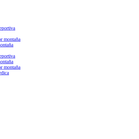
eportiva
or montaña
montaña
eportiva
montaña
or montaña
rdica