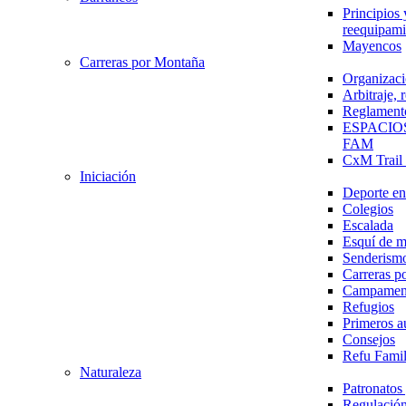
Principios 
reequipami
Mayencos
Carreras por Montaña
Organizaci
Arbitraje,
Reglament
ESPACIO
FAM
CxM Trai
Iniciación
Deporte en 
Colegios
Escalada
Esquí de 
Senderism
Carreras p
Campamen
Refugios
Primeros a
Consejos
Refu Fami
Naturaleza
Patronato
Regulación