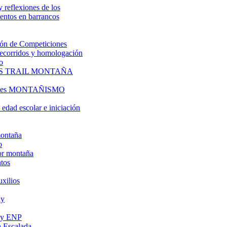
y reflexiones de los
entos en barrancos
ón de Competiciones
 recorridos y homologación
o
S TRAIL MONTAÑA
l es MONTAÑISMO
edad escolar e iniciación
montaña
o
or montaña
tos
uxilios
ly
s y ENP
 Escalada