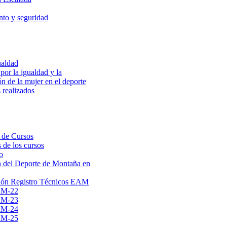
to y seguridad
ualdad
por la igualdad y la
ón de la mujer en el deporte
 realizados
 de Cursos
 de los cursos
o
 del Deporte de Montaña en
ión Registro Técnicos EAM
AM-22
AM-23
AM-24
AM-25