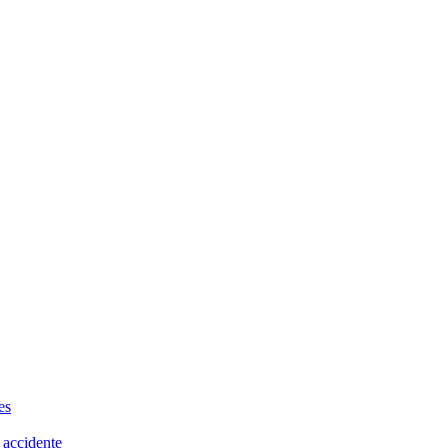
es
 accidente