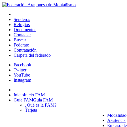
Senderos
Refugios
Documentos
Contactar
Buscar
Federate
Contratación
Carpeta del federado
Facebook
Twitter
YouTube
Instagram
Inicio
Inicio FAM
Guía FAM
Guía FAM
¿Qué es la FAM?
Tarjeta
Modalidad
Asistencia
En caso de