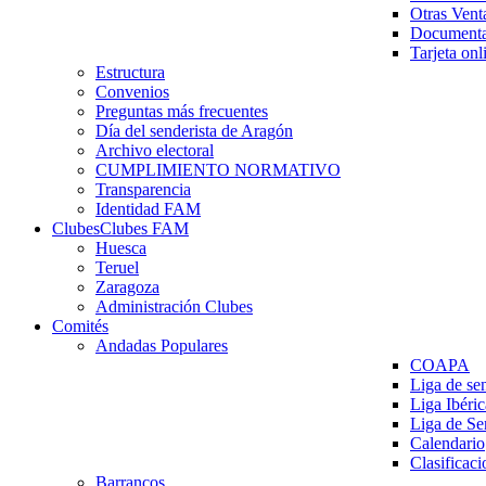
Otras Vent
Documenta
Tarjeta onl
Estructura
Convenios
Preguntas más frecuentes
Día del senderista de Aragón
Archivo electoral
CUMPLIMIENTO NORMATIVO
Transparencia
Identidad FAM
Clubes
Clubes FAM
Huesca
Teruel
Zaragoza
Administración Clubes
Comités
Andadas Populares
COAPA
Liga de se
Liga Ibéri
Liga de S
Calendario
Clasificaci
Barrancos