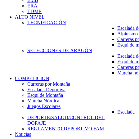
EMB
ERA
TDME
ALTO NIVEL
TECNIFICACIÓN
Escalada d
Alpinismo
Carreras p
Esquí de 
SELECCIONES DE ARAGÓN
Escalada d
Esquí de 
Carreras p
Marcha nó
COMPETICIÓN
Carreras por Montaña
Escalada Deportiva
Esquí de Montaña
Marcha Nórdica
Juegos Escolares
Escalada
DEPORTE/SALUD/CONTROL DEL
DOPAJE
REGLAMENTO DEPORTIVO FAM
Noticias