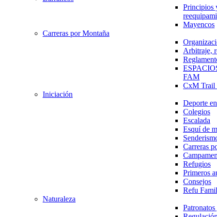
Principios 
reequipami
Mayencos
Carreras por Montaña
Organizaci
Arbitraje,
Reglament
ESPACIO
FAM
CxM Trai
Iniciación
Deporte en 
Colegios
Escalada
Esquí de 
Senderism
Carreras p
Campamen
Refugios
Primeros a
Consejos
Refu Fami
Naturaleza
Patronato
Regulación