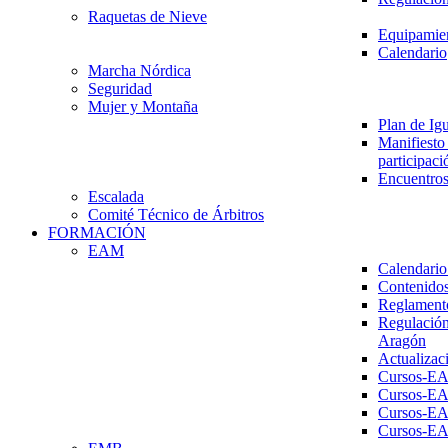
Raquetas de Nieve
Equipamien
Calendario
Marcha Nórdica
Seguridad
Mujer y Montaña
Plan de Ig
Manifiesto 
participaci
Encuentros
Escalada
Comité Técnico de Árbitros
FORMACIÓN
EAM
Calendario
Contenidos
Reglament
Regulación
Aragón
Actualizac
Cursos-E
Cursos-E
Cursos-E
Cursos-E