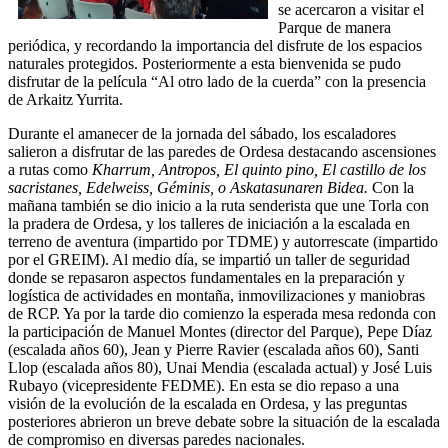
se acercaron a visitar el
Parque de manera
periódica, y recordando la importancia del disfrute de los espacios
naturales protegidos. Posteriormente a esta bienvenida se pudo
disfrutar de la película “Al otro lado de la cuerda” con la presencia
de Arkaitz Yurrita.
Durante el amanecer de la jornada del sábado, los escaladores
salieron a disfrutar de las paredes de Ordesa destacando ascensiones
a rutas como
Kharrum, Antropos, El quinto pino, El castillo de los
sacristanes, Edelweiss, Géminis, o Askatasunaren Bidea.
Con la
mañana también se dio inicio a la ruta senderista que une Torla con
la pradera de Ordesa, y los talleres de iniciación a la escalada en
terreno de aventura (impartido por TDME) y autorrescate (impartido
por el GREIM). Al medio día, se impartió un taller de seguridad
donde se repasaron aspectos fundamentales en la preparación y
logística de actividades en montaña, inmovilizaciones y maniobras
de RCP. Ya por la tarde dio comienzo la esperada mesa redonda con
la participación de Manuel Montes (director del Parque), Pepe Díaz
(escalada años 60), Jean y Pierre Ravier (escalada años 60), Santi
Llop (escalada años 80), Unai Mendia (escalada actual) y José Luis
Rubayo (vicepresidente FEDME). En esta se dio repaso a una
visión de la evolución de la escalada en Ordesa, y las preguntas
posteriores abrieron un breve debate sobre la situación de la escalada
de compromiso en diversas paredes nacionales.