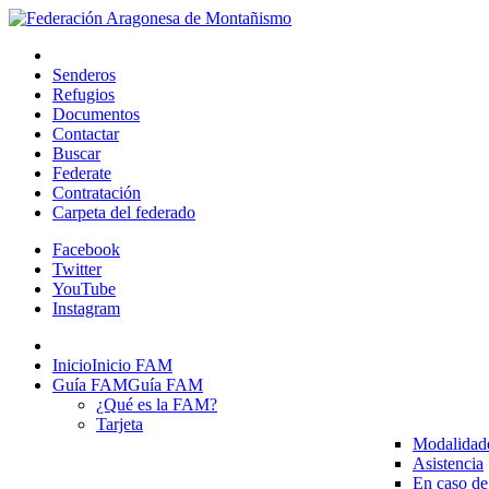
Senderos
Refugios
Documentos
Contactar
Buscar
Federate
Contratación
Carpeta del federado
Facebook
Twitter
YouTube
Instagram
Inicio
Inicio FAM
Guía FAM
Guía FAM
¿Qué es la FAM?
Tarjeta
Modalidad
Asistencia
En caso de