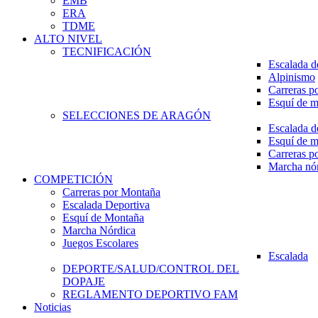
EMB
ERA
TDME
ALTO NIVEL
TECNIFICACIÓN
Escalada d
Alpinismo
Carreras p
Esquí de 
SELECCIONES DE ARAGÓN
Escalada d
Esquí de 
Carreras p
Marcha nó
COMPETICIÓN
Carreras por Montaña
Escalada Deportiva
Esquí de Montaña
Marcha Nórdica
Juegos Escolares
Escalada
DEPORTE/SALUD/CONTROL DEL
DOPAJE
REGLAMENTO DEPORTIVO FAM
Noticias