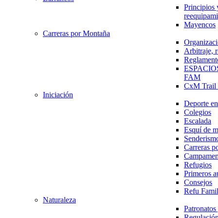
Principios 
reequipami
Mayencos
Carreras por Montaña
Organizaci
Arbitraje,
Reglament
ESPACIO
FAM
CxM Trai
Iniciación
Deporte en 
Colegios
Escalada
Esquí de 
Senderism
Carreras p
Campamen
Refugios
Primeros a
Consejos
Refu Fami
Naturaleza
Patronato
Regulación