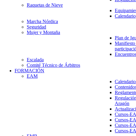
Raquetas de Nieve
Equipamien
Calendario
Marcha Nórdica
Seguridad
Mujer y Montaña
Plan de Ig
Manifiesto 
participaci
Encuentros
Escalada
Comité Técnico de Árbitros
FORMACIÓN
EAM
Calendario
Contenidos
Reglament
Regulación
Aragón
Actualizac
Cursos-E
Cursos-E
Cursos-E
Cursos-E