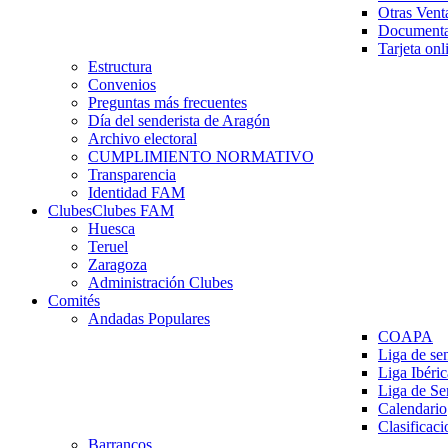
Otras Vent
Documenta
Tarjeta onl
Estructura
Convenios
Preguntas más frecuentes
Día del senderista de Aragón
Archivo electoral
CUMPLIMIENTO NORMATIVO
Transparencia
Identidad FAM
Clubes
Clubes FAM
Huesca
Teruel
Zaragoza
Administración Clubes
Comités
Andadas Populares
COAPA
Liga de se
Liga Ibéri
Liga de S
Calendario
Clasificaci
Barrancos