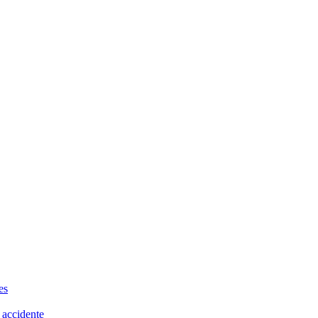
es
 accidente