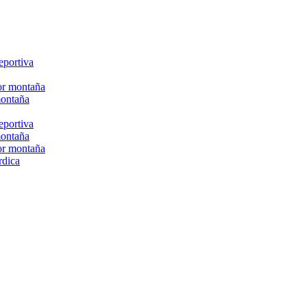
eportiva
or montaña
montaña
eportiva
montaña
or montaña
rdica