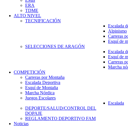
EMB
ERA
TDME
ALTO NIVEL
TECNIFICACIÓN
Escalada d
Alpinismo
Carreras p
Esquí de 
SELECCIONES DE ARAGÓN
Escalada d
Esquí de 
Carreras p
Marcha nó
COMPETICIÓN
Carreras por Montaña
Escalada Deportiva
Esquí de Montaña
Marcha Nórdica
Juegos Escolares
Escalada
DEPORTE/SALUD/CONTROL DEL
DOPAJE
REGLAMENTO DEPORTIVO FAM
Noticias