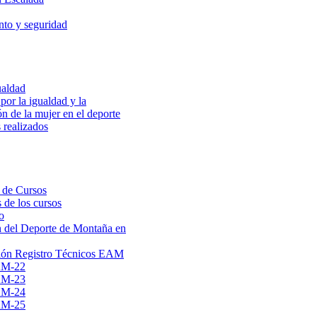
to y seguridad
ualdad
por la igualdad y la
ón de la mujer en el deporte
 realizados
 de Cursos
 de los cursos
o
 del Deporte de Montaña en
ión Registro Técnicos EAM
AM-22
AM-23
AM-24
AM-25