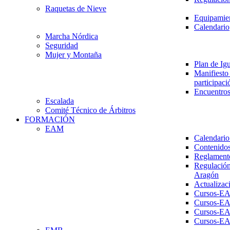
Raquetas de Nieve
Equipamien
Calendario
Marcha Nórdica
Seguridad
Mujer y Montaña
Plan de Ig
Manifiesto 
participaci
Encuentros
Escalada
Comité Técnico de Árbitros
FORMACIÓN
EAM
Calendario
Contenidos
Reglament
Regulación
Aragón
Actualizac
Cursos-E
Cursos-E
Cursos-E
Cursos-E