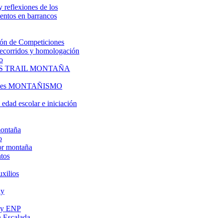
y reflexiones de los
entos en barrancos
ón de Competiciones
 recorridos y homologación
o
S TRAIL MONTAÑA
l es MONTAÑISMO
edad escolar e iniciación
montaña
o
or montaña
tos
uxilios
ly
s y ENP
 Escalada