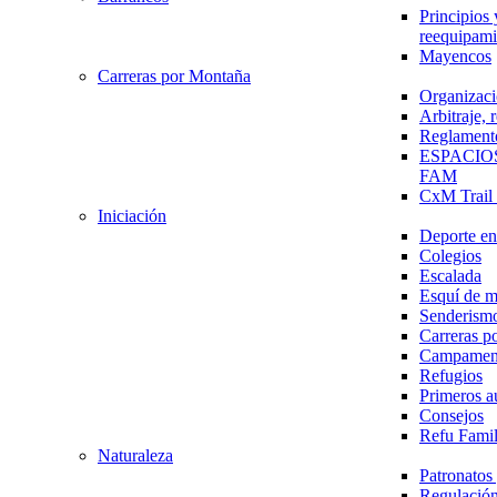
Principios 
reequipami
Mayencos
Carreras por Montaña
Organizaci
Arbitraje,
Reglament
ESPACIO
FAM
CxM Trai
Iniciación
Deporte en 
Colegios
Escalada
Esquí de 
Senderism
Carreras p
Campamen
Refugios
Primeros a
Consejos
Refu Fami
Naturaleza
Patronato
Regulación