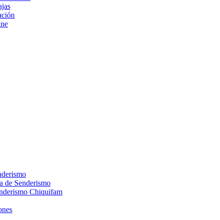
ajas
ción
ine
nderismo
ca de Senderismo
enderismo Chiquifam
ones