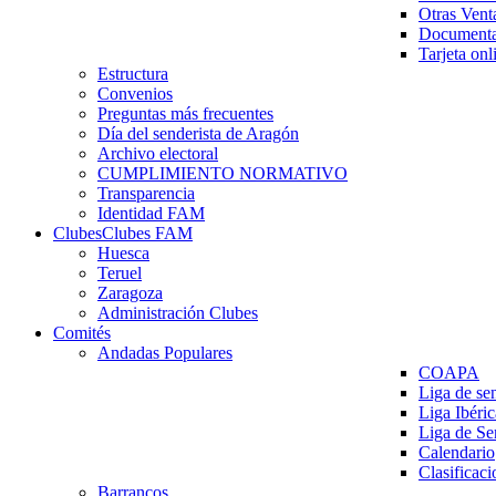
Otras Vent
Documenta
Tarjeta onl
Estructura
Convenios
Preguntas más frecuentes
Día del senderista de Aragón
Archivo electoral
CUMPLIMIENTO NORMATIVO
Transparencia
Identidad FAM
Clubes
Clubes FAM
Huesca
Teruel
Zaragoza
Administración Clubes
Comités
Andadas Populares
COAPA
Liga de se
Liga Ibéri
Liga de S
Calendario
Clasificaci
Barrancos