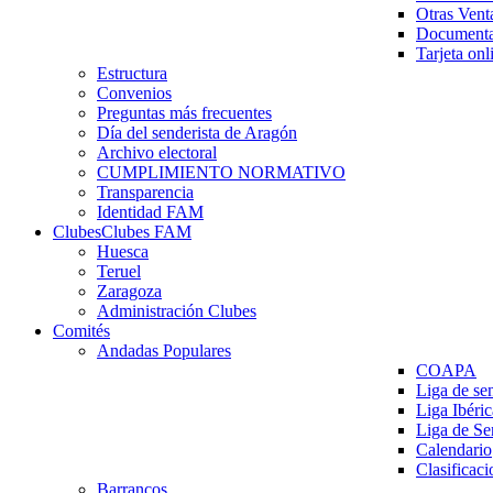
Otras Vent
Documenta
Tarjeta onl
Estructura
Convenios
Preguntas más frecuentes
Día del senderista de Aragón
Archivo electoral
CUMPLIMIENTO NORMATIVO
Transparencia
Identidad FAM
Clubes
Clubes FAM
Huesca
Teruel
Zaragoza
Administración Clubes
Comités
Andadas Populares
COAPA
Liga de se
Liga Ibéri
Liga de S
Calendario
Clasificaci
Barrancos