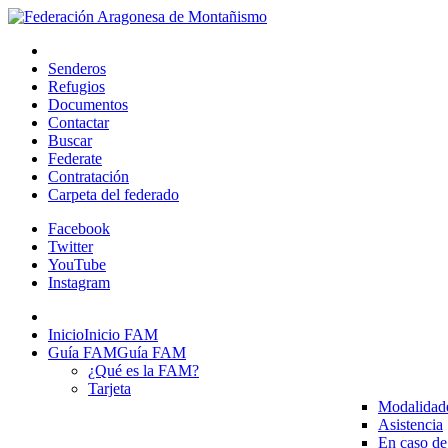
Senderos
Refugios
Documentos
Contactar
Buscar
Federate
Contratación
Carpeta del federado
Facebook
Twitter
YouTube
Instagram
Inicio
Inicio FAM
Guía FAM
Guía FAM
¿Qué es la FAM?
Tarjeta
Modalidad
Asistencia
En caso de