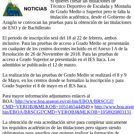
Si quieres cursar las titulaciones de
Técnico Deportivo de Escalada y Montaña
de Grado Medio o Superior pero te falta la
titulación académica, desde el Gobierno de
Aragón se convocan las pruebas para la obtención de las titulaciones
de ESO y de Bachillerato
El periodo de inscripción será del 18 al 22 de febrero, ambos
inclusive. Para las pruebas de acceso a Grado Medio se presentarán
en cualquier de los centros docentes incluido en el Anexo I A de la
Resolución de 26 de Noviembre de 2018. Para las pruebas de
acceso a Grado Superior se presentarán en el IES Itaca. Los
admitidos se publicarán el 12 de marzo.
La realización de las pruebas de Grado Medio se realizará el 8 y 9
de Mayo, en los centros donde se formalizo la inscripción y para
Grado Superior el 8 de mayo en el IES Itaca.
Para mayor información adjuntamos enlaces al
BOA:
http://www.boa.aragon.es/cgi-bin/EBOA/BRSCGI?
CMD=VEROBJ&MLKOB=1051465444949
y
http://www.boa.arago
bin/EBOA/BRSCGI?CMD=VEROBJ&MLKOB=1058920803131
La obtención de esta acreditación sirve para completar unicamente
los requisitos académicos de las titulaciones pero siguen siendo
obligatorias para aquellos que quieran realizar la formación de