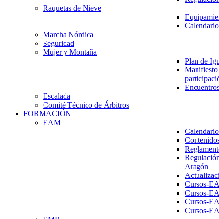
Raquetas de Nieve
Equipamien
Calendario
Marcha Nórdica
Seguridad
Mujer y Montaña
Plan de Ig
Manifiesto 
participaci
Encuentros
Escalada
Comité Técnico de Árbitros
FORMACIÓN
EAM
Calendario
Contenidos
Reglament
Regulación
Aragón
Actualizac
Cursos-E
Cursos-E
Cursos-E
Cursos-E