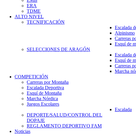
EMB
ERA
TDME
ALTO NIVEL
TECNIFICACIÓN
Escalada d
Alpinismo
Carreras p
Esquí de 
SELECCIONES DE ARAGÓN
Escalada d
Esquí de 
Carreras p
Marcha nó
COMPETICIÓN
Carreras por Montaña
Escalada Deportiva
Esquí de Montaña
Marcha Nórdica
Juegos Escolares
Escalada
DEPORTE/SALUD/CONTROL DEL
DOPAJE
REGLAMENTO DEPORTIVO FAM
Noticias