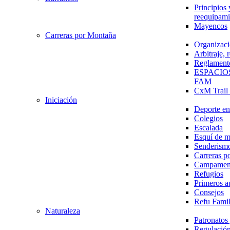
Principios 
reequipami
Mayencos
Carreras por Montaña
Organizaci
Arbitraje,
Reglament
ESPACIO
FAM
CxM Trai
Iniciación
Deporte en 
Colegios
Escalada
Esquí de 
Senderism
Carreras p
Campamen
Refugios
Primeros a
Consejos
Refu Fami
Naturaleza
Patronato
Regulación