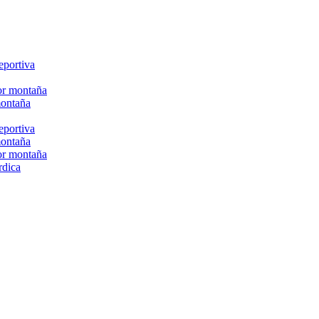
eportiva
or montaña
montaña
eportiva
montaña
or montaña
rdica