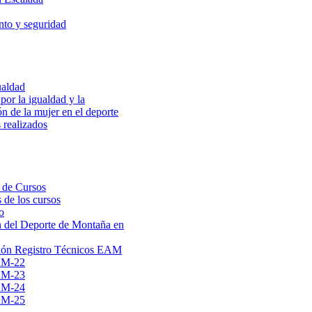
to y seguridad
ualdad
por la igualdad y la
ón de la mujer en el deporte
 realizados
 de Cursos
 de los cursos
o
 del Deporte de Montaña en
ión Registro Técnicos EAM
AM-22
AM-23
AM-24
AM-25