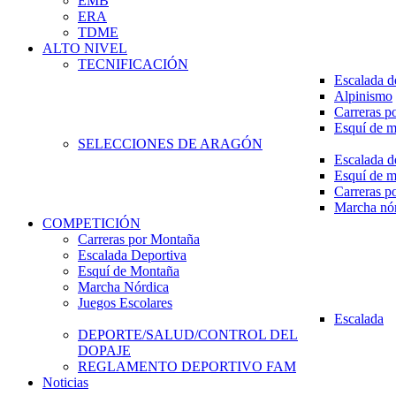
EMB
ERA
TDME
ALTO NIVEL
TECNIFICACIÓN
Escalada d
Alpinismo
Carreras p
Esquí de 
SELECCIONES DE ARAGÓN
Escalada d
Esquí de 
Carreras p
Marcha nó
COMPETICIÓN
Carreras por Montaña
Escalada Deportiva
Esquí de Montaña
Marcha Nórdica
Juegos Escolares
Escalada
DEPORTE/SALUD/CONTROL DEL
DOPAJE
REGLAMENTO DEPORTIVO FAM
Noticias