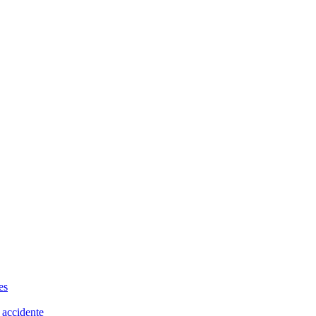
es
 accidente