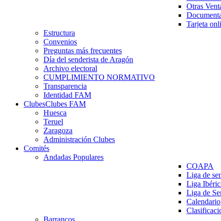
Otras Vent
Documenta
Tarjeta onl
Estructura
Convenios
Preguntas más frecuentes
Día del senderista de Aragón
Archivo electoral
CUMPLIMIENTO NORMATIVO
Transparencia
Identidad FAM
Clubes
Clubes FAM
Huesca
Teruel
Zaragoza
Administración Clubes
Comités
Andadas Populares
COAPA
Liga de se
Liga Ibéri
Liga de S
Calendario
Clasificaci
Barrancos