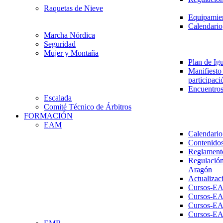
Raquetas de Nieve
Equipamien
Calendario
Marcha Nórdica
Seguridad
Mujer y Montaña
Plan de Ig
Manifiesto 
participaci
Encuentros
Escalada
Comité Técnico de Árbitros
FORMACIÓN
EAM
Calendario
Contenidos
Reglament
Regulación
Aragón
Actualizac
Cursos-E
Cursos-E
Cursos-E
Cursos-E