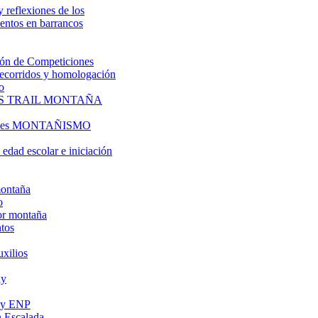
y reflexiones de los
entos en barrancos
ón de Competiciones
 recorridos y homologación
o
S TRAIL MONTAÑA
l es MONTAÑISMO
edad escolar e iniciación
montaña
o
or montaña
tos
uxilios
ly
s y ENP
 Escalada