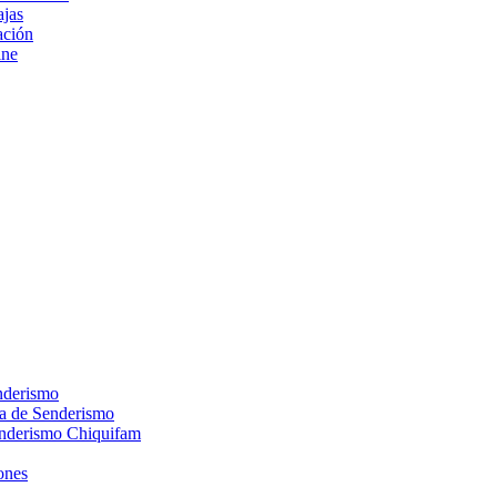
ajas
ción
ine
nderismo
ca de Senderismo
enderismo Chiquifam
ones