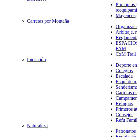
Principios 
reequipami
Mayencos
Carreras por Montaña
Organizaci
Arbitraje,
Reglament
ESPACIO
FAM
CxM Trai
Iniciación
Deporte en 
Colegios
Escalada
Esquí de 
Senderism
Carreras p
Campamen
Refugios
Primeros a
Consejos
Refu Fami
Naturaleza
Patronato
Regulación