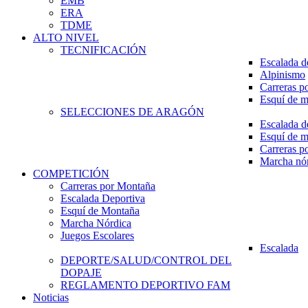
EMB
ERA
TDME
ALTO NIVEL
TECNIFICACIÓN
Escalada d
Alpinismo
Carreras p
Esquí de 
SELECCIONES DE ARAGÓN
Escalada d
Esquí de 
Carreras p
Marcha nó
COMPETICIÓN
Carreras por Montaña
Escalada Deportiva
Esquí de Montaña
Marcha Nórdica
Juegos Escolares
Escalada
DEPORTE/SALUD/CONTROL DEL
DOPAJE
REGLAMENTO DEPORTIVO FAM
Noticias