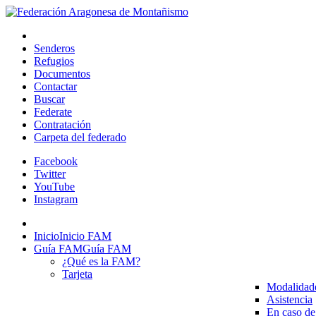
Senderos
Refugios
Documentos
Contactar
Buscar
Federate
Contratación
Carpeta del federado
Facebook
Twitter
YouTube
Instagram
Inicio
Inicio FAM
Guía FAM
Guía FAM
¿Qué es la FAM?
Tarjeta
Modalidad
Asistencia
En caso de