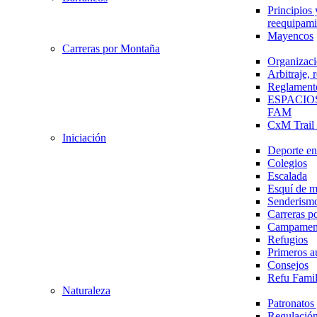
Principios 
reequipami
Mayencos
Carreras por Montaña
Organizaci
Arbitraje,
Reglament
ESPACIO
FAM
CxM Trai
Iniciación
Deporte en 
Colegios
Escalada
Esquí de 
Senderism
Carreras p
Campamen
Refugios
Primeros a
Consejos
Refu Fami
Naturaleza
Patronato
Regulación