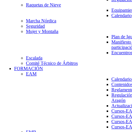
Raquetas de Nieve
Equipamien
Calendario
Marcha Nórdica
Seguridad
Mujer y Montaña
Plan de Ig
Manifiesto 
participaci
Encuentros
Escalada
Comité Técnico de Árbitros
FORMACIÓN
EAM
Calendario
Contenidos
Reglament
Regulación
Aragón
Actualizac
Cursos-E
Cursos-E
Cursos-E
Cursos-E