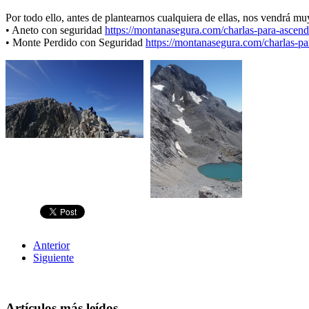
Por todo ello, antes de plantearnos cualquiera de ellas, nos vendrá m
• Aneto con seguridad
https://montanasegura.com/charlas-para-ascend
• Monte Perdido con Seguridad
https://montanasegura.com/charlas-pa
Anterior
Siguiente
Artículos más leídos