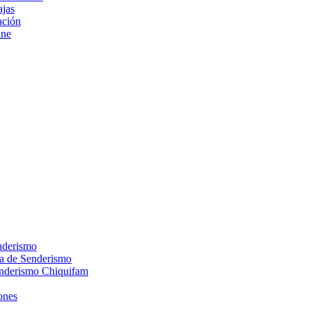
ajas
ción
ine
nderismo
ca de Senderismo
enderismo Chiquifam
ones