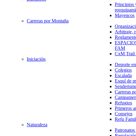
Principios 
reequipami
Mayencos
Carreras por Montaña
Organizaci
Arbitraje,
Reglament
ESPACIO
FAM
CxM Trai
Iniciación
Deporte en 
Colegios
Escalada
Esquí de 
Senderism
Carreras p
Campamen
Refugios
Primeros a
Consejos
Refu Fami
Naturaleza
Patronato
Regulación