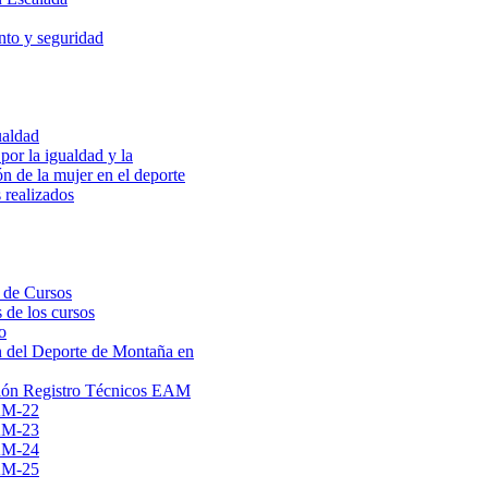
to y seguridad
ualdad
por la igualdad y la
ón de la mujer en el deporte
 realizados
 de Cursos
 de los cursos
o
 del Deporte de Montaña en
ión Registro Técnicos EAM
AM-22
AM-23
AM-24
AM-25