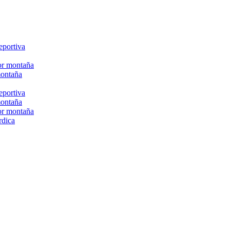
eportiva
or montaña
montaña
eportiva
montaña
or montaña
rdica