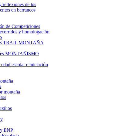
y reflexiones de los
entos en barrancos
ón de Competiciones
 recorridos y homologación
o
S TRAIL MONTAÑA
l es MONTAÑISMO
edad escolar e iniciación
montaña
o
or montaña
tos
uxilios
ly
s y ENP
 Escalada