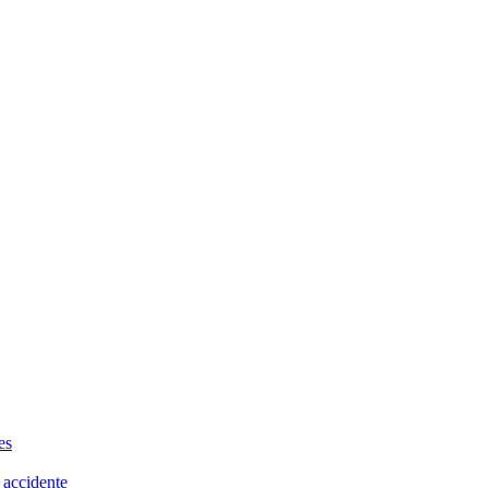
es
 accidente