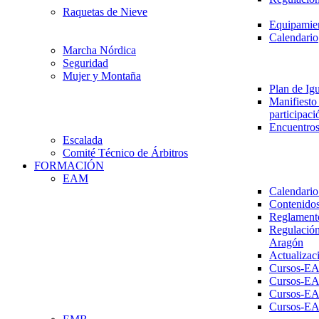
Raquetas de Nieve
Equipamien
Calendario
Marcha Nórdica
Seguridad
Mujer y Montaña
Plan de Ig
Manifiesto 
participaci
Encuentros
Escalada
Comité Técnico de Árbitros
FORMACIÓN
EAM
Calendario
Contenidos
Reglament
Regulación
Aragón
Actualizac
Cursos-E
Cursos-E
Cursos-E
Cursos-E