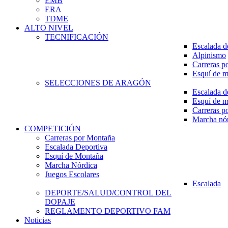
EMB
ERA
TDME
ALTO NIVEL
TECNIFICACIÓN
Escalada d
Alpinismo
Carreras p
Esquí de 
SELECCIONES DE ARAGÓN
Escalada d
Esquí de 
Carreras p
Marcha nó
COMPETICIÓN
Carreras por Montaña
Escalada Deportiva
Esquí de Montaña
Marcha Nórdica
Juegos Escolares
Escalada
DEPORTE/SALUD/CONTROL DEL
DOPAJE
REGLAMENTO DEPORTIVO FAM
Noticias