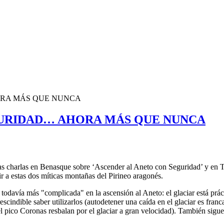
ORA MÁS QUE NUNCA
GURIDAD… AHORA MÁS QUE NUNCA
as charlas en Benasque sobre ‘Ascender al Aneto con Seguridad’ y en 
ir a estas dos míticas montañas del Pirineo aragonés.
davía más "complicada" en la ascensión al Aneto: el glaciar está prácti
cindible saber utilizarlos (autodetener una caída en el glaciar es fran
l pico Coronas resbalan por el glaciar a gran velocidad). También sigue