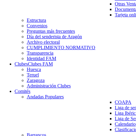
Otras Vent
Documenta
Tarjeta onl
Estructura
Convenios
Preguntas más frecuentes
Día del senderista de Aragón
Archivo electoral
CUMPLIMIENTO NORMATIVO
Transparencia
Identidad FAM
Clubes
Clubes FAM
Huesca
Teruel
Zaragoza
Administración Clubes
Comités
Andadas Populares
COAPA
Liga de se
Liga Ibéri
Liga de S
Calendario
Clasificaci
Barrancos