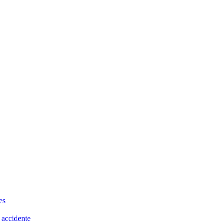
es
 accidente