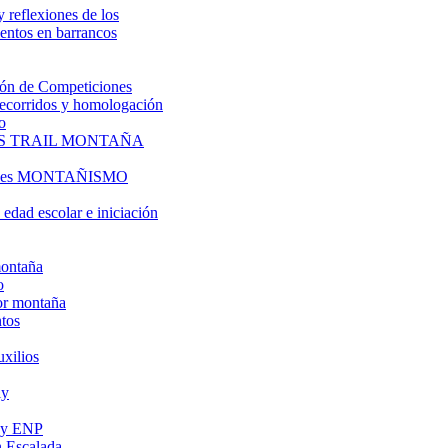
y reflexiones de los
entos en barrancos
ón de Competiciones
 recorridos y homologación
o
S TRAIL MONTAÑA
l es MONTAÑISMO
edad escolar e iniciación
montaña
o
or montaña
tos
uxilios
ly
s y ENP
 Escalada