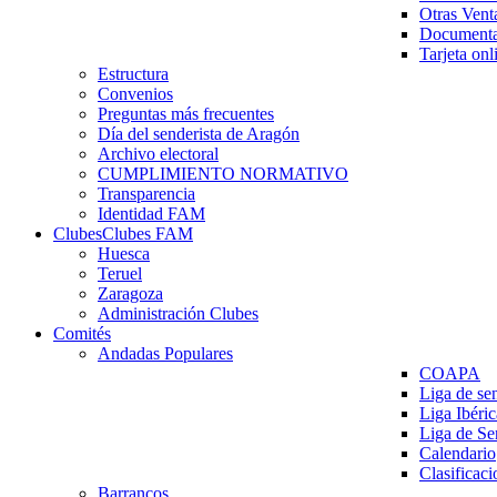
Otras Vent
Documenta
Tarjeta onl
Estructura
Convenios
Preguntas más frecuentes
Día del senderista de Aragón
Archivo electoral
CUMPLIMIENTO NORMATIVO
Transparencia
Identidad FAM
Clubes
Clubes FAM
Huesca
Teruel
Zaragoza
Administración Clubes
Comités
Andadas Populares
COAPA
Liga de se
Liga Ibéri
Liga de S
Calendario
Clasificaci
Barrancos