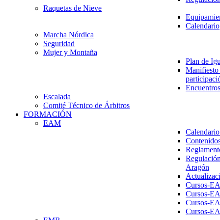
Raquetas de Nieve
Equipamien
Calendario
Marcha Nórdica
Seguridad
Mujer y Montaña
Plan de Ig
Manifiesto 
participaci
Encuentros
Escalada
Comité Técnico de Árbitros
FORMACIÓN
EAM
Calendario
Contenidos
Reglament
Regulación
Aragón
Actualizac
Cursos-E
Cursos-E
Cursos-E
Cursos-E