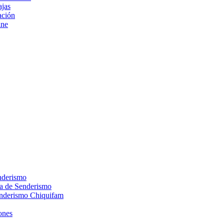
ajas
ción
ine
nderismo
ca de Senderismo
enderismo Chiquifam
ones