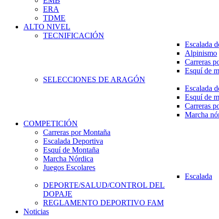
EMB
ERA
TDME
ALTO NIVEL
TECNIFICACIÓN
Escalada d
Alpinismo
Carreras p
Esquí de 
SELECCIONES DE ARAGÓN
Escalada d
Esquí de 
Carreras p
Marcha nó
COMPETICIÓN
Carreras por Montaña
Escalada Deportiva
Esquí de Montaña
Marcha Nórdica
Juegos Escolares
Escalada
DEPORTE/SALUD/CONTROL DEL
DOPAJE
REGLAMENTO DEPORTIVO FAM
Noticias