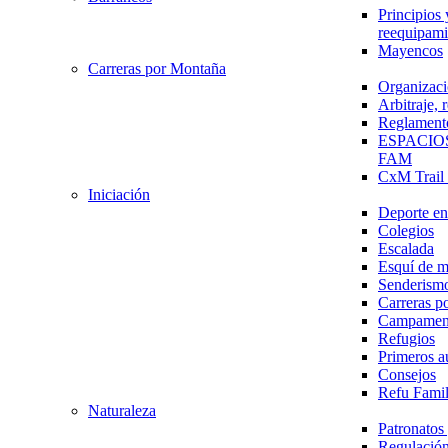
Principios 
reequipami
Mayencos
Carreras por Montaña
Organizaci
Arbitraje,
Reglament
ESPACIO
FAM
CxM Trai
Iniciación
Deporte en 
Colegios
Escalada
Esquí de 
Senderism
Carreras p
Campamen
Refugios
Primeros a
Consejos
Refu Fami
Naturaleza
Patronato
Regulación