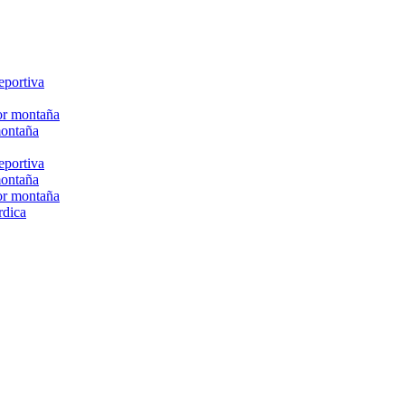
eportiva
or montaña
montaña
eportiva
montaña
or montaña
rdica