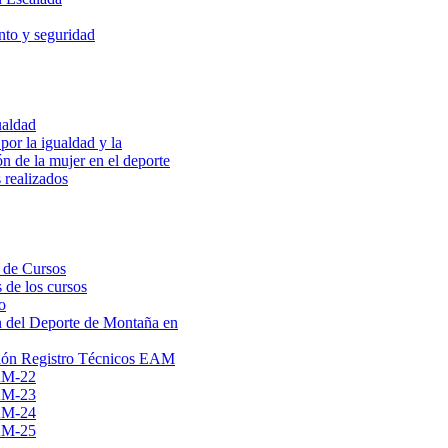
to y seguridad
ualdad
por la igualdad y la
ón de la mujer en el deporte
 realizados
 de Cursos
 de los cursos
o
 del Deporte de Montaña en
ión Registro Técnicos EAM
AM-22
AM-23
AM-24
AM-25