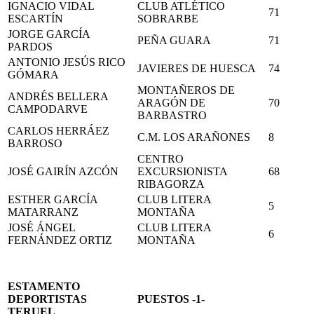
IGNACIO VIDAL
CLUB ATLÉTICO
71
ESCARTÍN
SOBRARBE
JORGE GARCÍA
PEÑA GUARA
71
PARDOS
ANTONIO JESÚS RICO
JAVIERES DE HUESCA
74
GÓMARA
MONTAÑEROS DE
ANDRÉS BELLERA
ARAGÓN DE
70
CAMPODARVE
BARBASTRO
CARLOS HERRÁEZ
C.M. LOS ARAÑONES
8
BARROSO
CENTRO
JOSÉ GAIRÍN AZCÓN
EXCURSIONISTA
68
RIBAGORZA
ESTHER GARCÍA
CLUB LITERA
5
MATARRANZ
MONTAÑA
JOSÉ ÁNGEL
CLUB LITERA
6
FERNÁNDEZ ORTIZ
MONTAÑA
ESTAMENTO
DEPORTISTAS
PUESTOS -1-
TERUEL