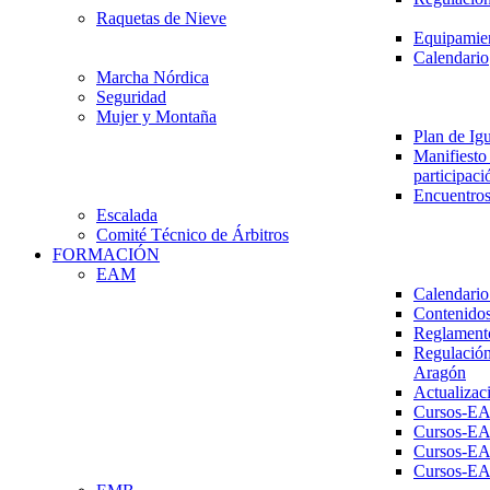
Raquetas de Nieve
Equipamien
Calendario
Marcha Nórdica
Seguridad
Mujer y Montaña
Plan de Ig
Manifiesto 
participaci
Encuentros
Escalada
Comité Técnico de Árbitros
FORMACIÓN
EAM
Calendario
Contenidos
Reglament
Regulación
Aragón
Actualizac
Cursos-E
Cursos-E
Cursos-E
Cursos-E