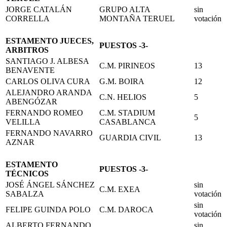
JORGE CATALÁN
GRUPO ALTA
sin
CORRELLA
MONTAÑA TERUEL
votación
ESTAMENTO JUECES,
PUESTOS -3-
ARBITROS
SANTIAGO J. ALBESA
C.M. PIRINEOS
13
BENAVENTE
CARLOS OLIVA CURA
G.M. BOIRA
12
ALEJANDRO ARANDA
C.N. HELIOS
5
ABENGÓZAR
FERNANDO ROMEO
C.M. STADIUM
5
VELILLA
CASABLANCA
FERNANDO NAVARRO
GUARDIA CIVIL
13
AZNAR
ESTAMENTO
PUESTOS -3-
TÉCNICOS
JOSÉ ÁNGEL SÁNCHEZ
sin
C.M. EXEA
SABALZA
votación
sin
FELIPE GUINDA POLO
C.M. DAROCA
votación
ALBERTO FERNANDO
sin