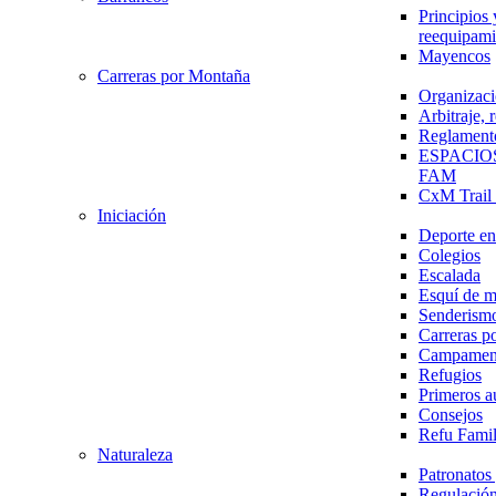
Principios 
reequipami
Mayencos
Carreras por Montaña
Organizaci
Arbitraje,
Reglament
ESPACIO
FAM
CxM Trai
Iniciación
Deporte en 
Colegios
Escalada
Esquí de 
Senderism
Carreras p
Campamen
Refugios
Primeros a
Consejos
Refu Fami
Naturaleza
Patronato
Regulación