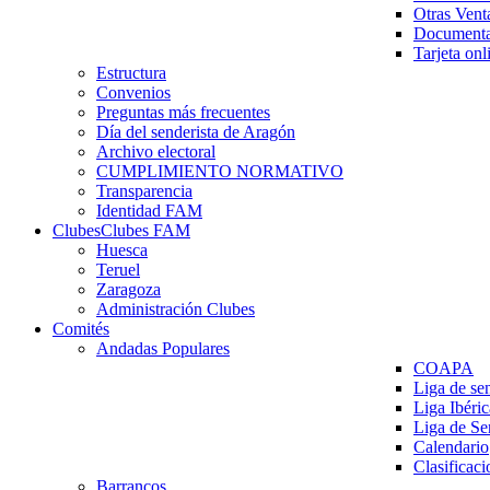
Otras Vent
Documenta
Tarjeta onl
Estructura
Convenios
Preguntas más frecuentes
Día del senderista de Aragón
Archivo electoral
CUMPLIMIENTO NORMATIVO
Transparencia
Identidad FAM
Clubes
Clubes FAM
Huesca
Teruel
Zaragoza
Administración Clubes
Comités
Andadas Populares
COAPA
Liga de se
Liga Ibéri
Liga de S
Calendario
Clasificaci
Barrancos