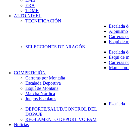
EMB
ERA
TDME
ALTO NIVEL
TECNIFICACIÓN
Escalada d
Alpinismo
Carreras p
Esquí de 
SELECCIONES DE ARAGÓN
Escalada d
Esquí de 
Carreras p
Marcha nó
COMPETICIÓN
Carreras por Montaña
Escalada Deportiva
Esquí de Montaña
Marcha Nórdica
Juegos Escolares
Escalada
DEPORTE/SALUD/CONTROL DEL
DOPAJE
REGLAMENTO DEPORTIVO FAM
Noticias