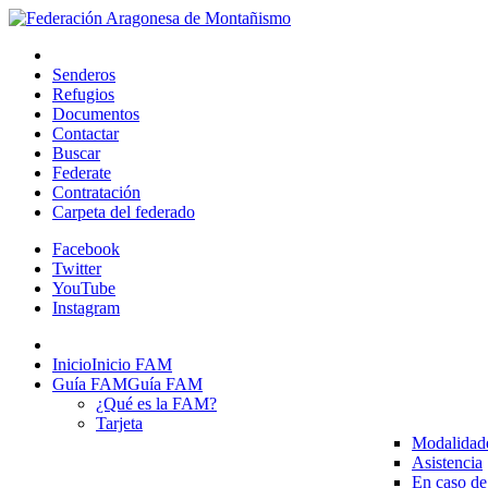
Senderos
Refugios
Documentos
Contactar
Buscar
Federate
Contratación
Carpeta del federado
Facebook
Twitter
YouTube
Instagram
Inicio
Inicio FAM
Guía FAM
Guía FAM
¿Qué es la FAM?
Tarjeta
Modalidad
Asistencia
En caso de