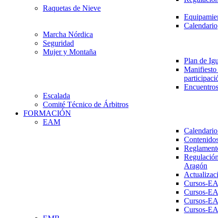
Raquetas de Nieve
Equipamien
Calendario
Marcha Nórdica
Seguridad
Mujer y Montaña
Plan de Ig
Manifiesto 
participaci
Encuentros
Escalada
Comité Técnico de Árbitros
FORMACIÓN
EAM
Calendario
Contenidos
Reglament
Regulación
Aragón
Actualizac
Cursos-E
Cursos-E
Cursos-E
Cursos-E