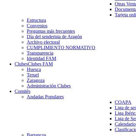
Otras Vent
Documenta
Tarjeta onl
Estructura
Convenios
Preguntas más frecuentes
Día del senderista de Aragón
Archivo electoral
CUMPLIMIENTO NORMATIVO
Transparencia
Identidad FAM
Clubes
Clubes FAM
Huesca
Teruel
Zaragoza
Administración Clubes
Comités
Andadas Populares
COAPA
Liga de se
Liga Ibéri
Liga de S
Calendario
Clasificaci
Barrancos