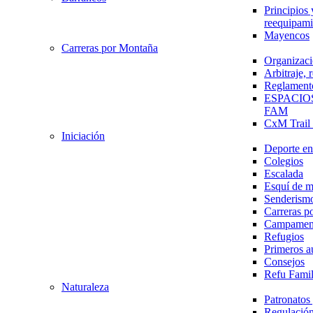
Principios 
reequipami
Mayencos
Carreras por Montaña
Organizaci
Arbitraje,
Reglament
ESPACIO
FAM
CxM Trai
Iniciación
Deporte en 
Colegios
Escalada
Esquí de 
Senderism
Carreras p
Campamen
Refugios
Primeros a
Consejos
Refu Fami
Naturaleza
Patronato
Regulación