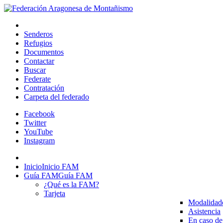
Senderos
Refugios
Documentos
Contactar
Buscar
Federate
Contratación
Carpeta del federado
Facebook
Twitter
YouTube
Instagram
Inicio
Inicio FAM
Guía FAM
Guía FAM
¿Qué es la FAM?
Tarjeta
Modalidad
Asistencia
En caso de