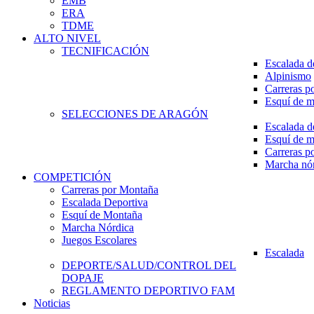
EMB
ERA
TDME
ALTO NIVEL
TECNIFICACIÓN
Escalada d
Alpinismo
Carreras p
Esquí de 
SELECCIONES DE ARAGÓN
Escalada d
Esquí de 
Carreras p
Marcha nó
COMPETICIÓN
Carreras por Montaña
Escalada Deportiva
Esquí de Montaña
Marcha Nórdica
Juegos Escolares
Escalada
DEPORTE/SALUD/CONTROL DEL
DOPAJE
REGLAMENTO DEPORTIVO FAM
Noticias